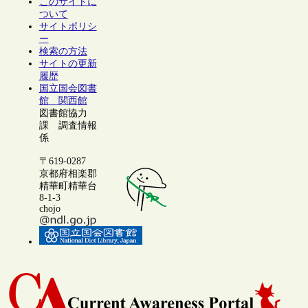
このサイトに
ついて
サイトポリシ
ー
検索の方法
サイトの更新
履歴
国立国会図書
館 関西館
図書館協力
課 調査情報
係
〒619-0287
京都府相楽郡
精華町精華台
8-1-3
chojo