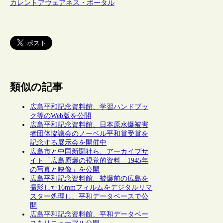
カレントアウェアネス・ポータル
類似の記事
広島平和記念資料館、学習ハンドブッ
ク等のWeb版を公開
広島平和記念資料館、日本原水爆被害
者団体協議会のノーベル平和賞受賞を
記念する展示会を開催中
広島市と中国新聞社ら、アーカイブサ
イト「広島原爆の視覚的資料―1945年
の写真と映像」を公開
広島平和記念資料館、被爆前の広島を
撮影した16mmフィルムをデジタルリマ
スター処理し、平和データベースで公
開
広島平和記念資料館、平和データベー