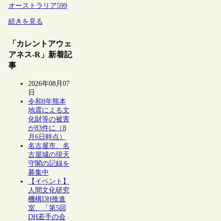
オーストラリア
599
続きを見る
「カレントアウェ
アネス-R」新着記
事
2026年08月07
日
令和8年熊本
地震による文
化財等の被害
が83件に（8
月6日時点）
名古屋市、名
古屋城の現天
守閣の記録を
募集中
【イベント】
人間文化研究
機構DH推進
室、「第5回
DH若手の会