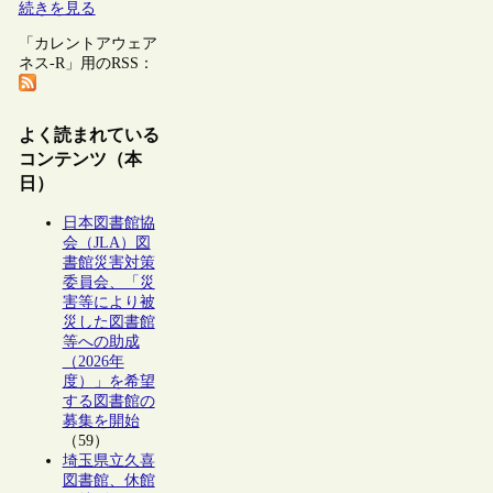
続きを見る
「カレントアウェア
ネス-R」用のRSS：
よく読まれている
コンテンツ（本
日）
日本図書館協
会（JLA）図
書館災害対策
委員会、「災
害等により被
災した図書館
等への助成
（2026年
度）」を希望
する図書館の
募集を開始
（59）
埼玉県立久喜
図書館、休館