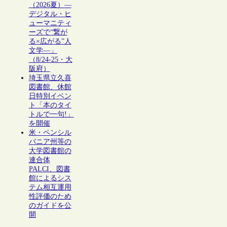
（2026夏）―
デジタル・ヒ
ューマニティ
ーズで“繋が
る×広がる”人
文学―」
（8/24-25・大
阪府）
埼玉県立久喜
図書館、休館
日特別イベン
ト「本のタイ
トルで一句!」
を開催
米・ペンシル
バニア州等の
大学図書館の
連合体
PALCI、図書
館によるシス
テム相互運用
性評価のため
のガイドを公
開