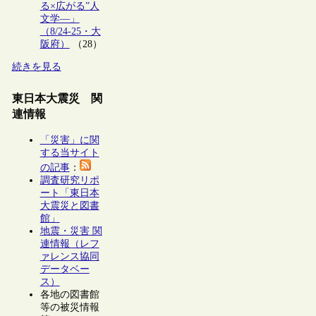
る×広がる”人
文学―」
（8/24-25・大
阪府）
（28）
続きを見る
東日本大震災 関
連情報
「災害」に関
する当サイト
の記事
：
調査研究リポ
ート「東日本
大震災と図書
館」
地震・災害 関
連情報（レフ
ァレンス協同
データベー
ス）
各地の図書館
等の被災情報