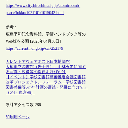
https://www.city.hiroshima.lg.jp/atomicbomb-
peace/fukko/1021101/1015042.html
参考：
広島平和記念資料館、学習ハンドブック等の
Web版を公開 [2025年04月30日]
https://current.ndl.go.jp/car/252179
カレントアウェアネス-R
日本
博物館
大槌町立図書館（岩手県）、山林火災に関す
る写真・映像等の提供を呼びかけ
【イベント】学校図書館整備推進会議図書館
改革プロジェクト、フォーラム「学校図書館
図書整備等5か年計画の継続・発展に向けて」
（6/4・東京都）
累計アクセス数:
286
印刷用ページ