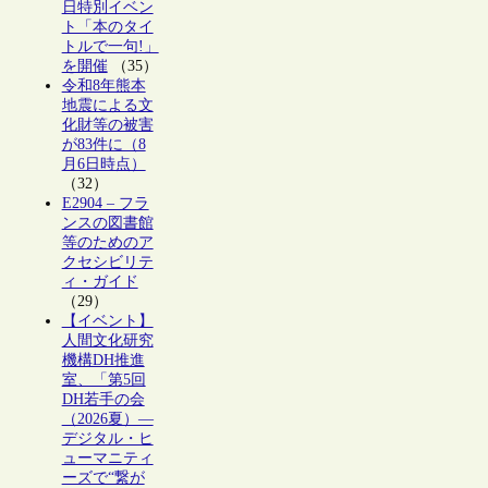
日特別イベン
ト「本のタイ
トルで一句!」
を開催
（35）
令和8年熊本
地震による文
化財等の被害
が83件に（8
月6日時点）
（32）
E2904 – フラ
ンスの図書館
等のためのア
クセシビリテ
ィ・ガイド
（29）
【イベント】
人間文化研究
機構DH推進
室、「第5回
DH若手の会
（2026夏）―
デジタル・ヒ
ューマニティ
ーズで“繋が