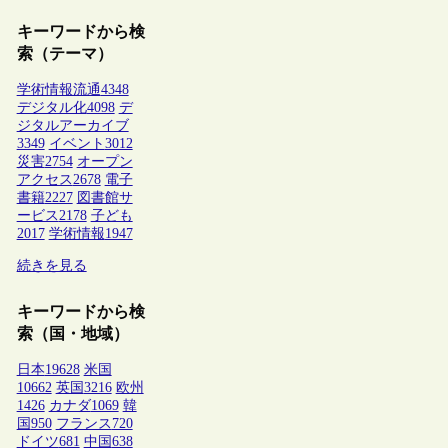
キーワードから検
索（テーマ）
学術情報流通
4348
デジタル化
4098
デ
ジタルアーカイブ
3349
イベント
3012
災害
2754
オープン
アクセス
2678
電子
書籍
2227
図書館サ
ービス
2178
子ども
2017
学術情報
1947
続きを見る
キーワードから検
索（国・地域）
日本
19628
米国
10662
英国
3216
欧州
1426
カナダ
1069
韓
国
950
フランス
720
ドイツ
681
中国
638