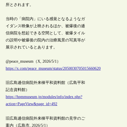
所とされます。
当時の「病院内」にいる感覚となるようなガ
イダンス映像が上映されるほか、被爆後の逓
信病院を想起できる空間として、被爆タイル
の説明や被爆後の院内の治療風景の写真等が
展示されているとあります。
@peace_museum（X, 2026/5/1）
https://x.com/peace_museum/status/2050030705015660620
旧広島逓信病院外来棟平和資料館（広島平和
記念資料館）
https://hpmmuseum.jp/modules/info/index.php?
action=PageView&page_id=492
旧広島逓信病院外来棟平和資料館の見学のご
案内（広島市, 2026/5/1）