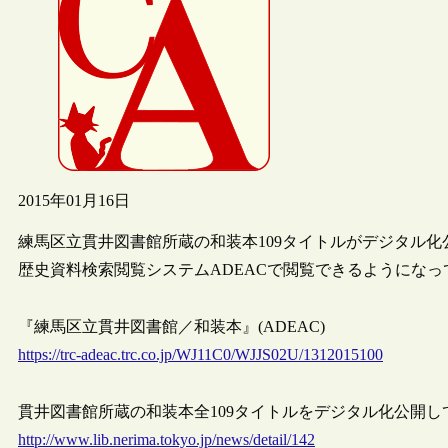
2015年01月16日
練馬区立貫井図書館所蔵の和装本109タイトルがデジタル化公
歴史資料検索閲覧システムADEACで閲覧できるようになっ
『練馬区立貫井図書館／和装本』(ADEAC)
https://trc-adeac.trc.co.jp/WJ11C0/WJJS02U/1312015100
貫井図書館所蔵の和装本全109タイトルをデジタル化公開しています
http://www.lib.nerima.tokyo.jp/news/detail/142