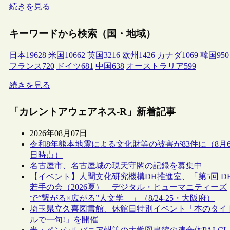
続きを見る
キーワードから検索（国・地域）
日本
19628
米国
10662
英国
3216
欧州
1426
カナダ
1069
韓国
950
フランス
720
ドイツ
681
中国
638
オーストラリア
599
続きを見る
「カレントアウェアネス-R」新着記事
2026年08月07日
令和8年熊本地震による文化財等の被害が83件に（8月
日時点）
名古屋市、名古屋城の現天守閣の記録を募集中
【イベント】人間文化研究機構DH推進室、「第5回 D
若手の会（2026夏）―デジタル・ヒューマニティーズ
で“繋がる×広がる”人文学―」（8/24-25・大阪府）
埼玉県立久喜図書館、休館日特別イベント「本のタイ
ルで一句!」を開催