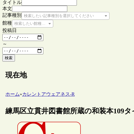
タイトル
本文
記事種別
検索したい記事種別を選択してください
館種
検索したい館種を選択してください
投稿日
～
検索
現在地
ホーム
»
カレントアウェアネス-R
練馬区立貫井図書館所蔵の和装本109