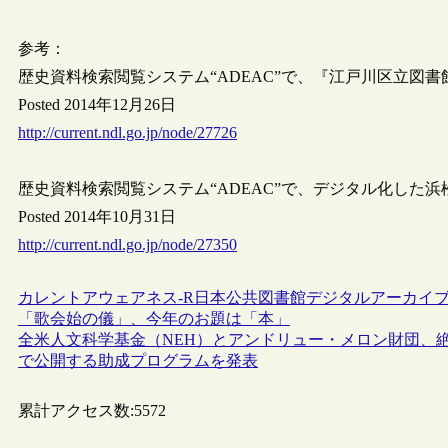
参考：
歴史資料検索閲覧システム“ADEAC”で、『江戸川区立図
Posted 2014年12月26日
http://current.ndl.go.jp/node/27726
歴史資料検索閲覧システム“ADEAC”で、デジタル化した
Posted 2014年10月31日
http://current.ndl.go.jp/node/27350
カレントアウェアネス-R
日本
公共図書館
デジタルアーカイ
「歌会始の儀」、今年のお題は「本」
全米人文科学基金（NEH）とアンドリュー・メロン財団、
で公開する助成プログラムを発表
累計アクセス数:
5572