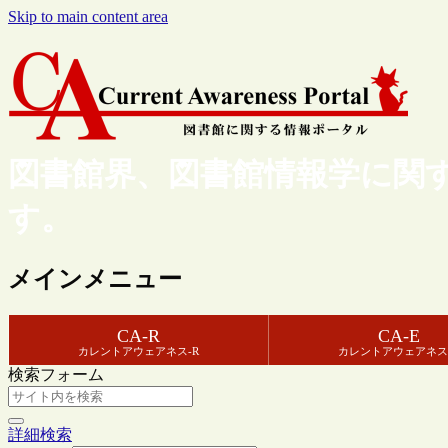
Skip to main content area
図書館界、図書館情報学に関
す。
メインメニュー
CA-R
CA-E
カレントアウェアネス-R
カレントアウェアネス
検索フォーム
詳細検索