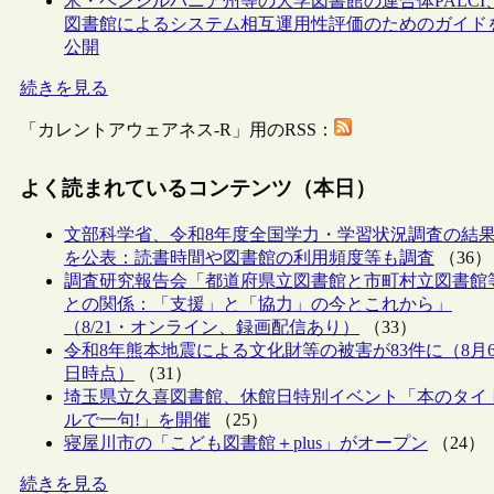
米・ペンシルバニア州等の大学図書館の連合体PALCI
図書館によるシステム相互運用性評価のためのガイド
公開
続きを見る
「カレントアウェアネス-R」用のRSS：
よく読まれているコンテンツ（本日）
文部科学省、令和8年度全国学力・学習状況調査の結
を公表：読書時間や図書館の利用頻度等も調査
（36）
調査研究報告会「都道府県立図書館と市町村立図書館
との関係：「支援」と「協力」の今とこれから」
（8/21・オンライン、録画配信あり）
（33）
令和8年熊本地震による文化財等の被害が83件に（8月
日時点）
（31）
埼玉県立久喜図書館、休館日特別イベント「本のタイ
ルで一句!」を開催
（25）
寝屋川市の「こども図書館＋plus」がオープン
（24）
続きを見る