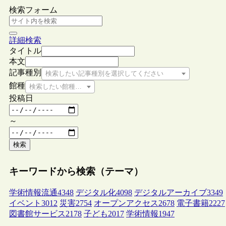
検索フォーム
詳細検索
タイトル
本文
記事種別
検索したい記事種別を選択してください
館種
検索したい館種を選択してください
投稿日
～
検索
キーワードから検索（テーマ）
学術情報流通
4348
デジタル化
4098
デジタルアーカイブ
3349
イベント
3012
災害
2754
オープンアクセス
2678
電子書籍
2227
図書館サービス
2178
子ども
2017
学術情報
1947