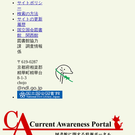
サイトポリシ
ー
検索の方法
サイトの更新
履歴
国立国会図書
館 関西館
図書館協力
課 調査情報
係
〒619-0287
京都府相楽郡
精華町精華台
8-1-3
chojo