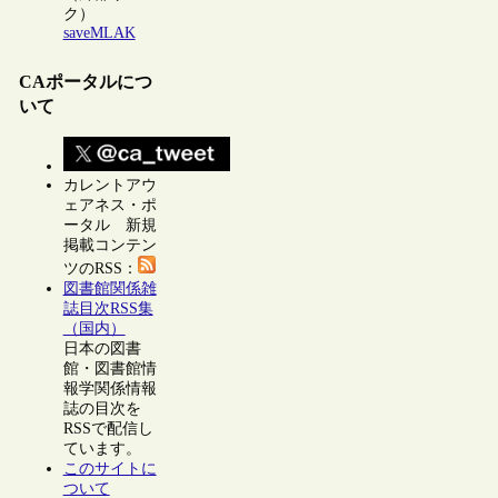
ク）
saveMLAK
CAポータルにつ
いて
カレントアウ
ェアネス・ポ
ータル 新規
掲載コンテン
ツのRSS：
図書館関係雑
誌目次RSS集
（国内）
日本の図書
館・図書館情
報学関係情報
誌の目次を
RSSで配信し
ています。
このサイトに
ついて