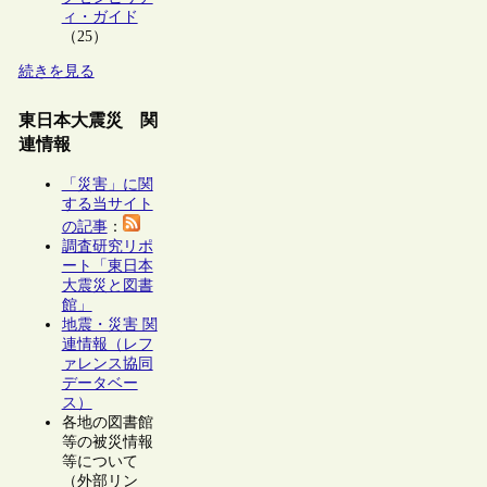
ィ・ガイド
（25）
続きを見る
東日本大震災 関
連情報
「災害」に関
する当サイト
の記事
：
調査研究リポ
ート「東日本
大震災と図書
館」
地震・災害 関
連情報（レフ
ァレンス協同
データベー
ス）
各地の図書館
等の被災情報
等について
（外部リン