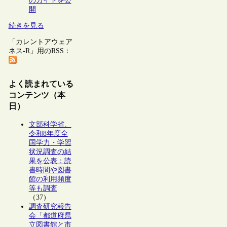
のガイドを公
開
続きを見る
「カレントアウェア
ネス-R」用のRSS：
よく読まれている
コンテンツ（本
日）
文部科学省、
令和8年度全
国学力・学習
状況調査の結
果を公表：読
書時間や図書
館の利用頻度
等も調査
（37）
調査研究報告
会「都道府県
立図書館と市