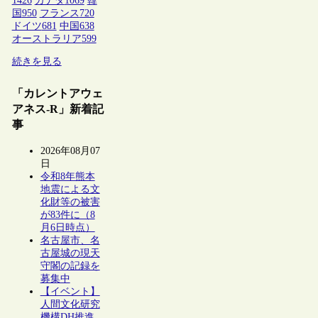
1426
カナダ
1069
韓
国
950
フランス
720
ドイツ
681
中国
638
オーストラリア
599
続きを見る
「カレントアウェ
アネス-R」新着記
事
2026年08月07
日
令和8年熊本
地震による文
化財等の被害
が83件に（8
月6日時点）
名古屋市、名
古屋城の現天
守閣の記録を
募集中
【イベント】
人間文化研究
機構DH推進