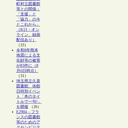
町村立図書館
等との関係：
「支援」と
「協力」の今
とこれから」
（8/21・オン
ライン、録画
配信あり）
（33）
令和8年熊本
地震による文
化財等の被害
が83件に（8
月6日時点）
（31）
埼玉県立久喜
図書館、休館
日特別イベン
ト「本のタイ
トルで一句!」
を開催
（26）
E2904 – フラ
ンスの図書館
等のためのア
クセシビリテ