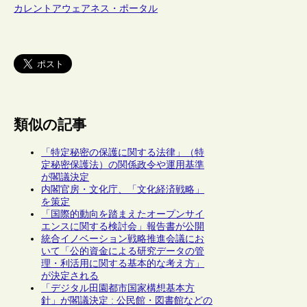
カレントアウェアネス・ポータル
類似の記事
「特定秘密の保護に関する法律」（特
定秘密保護法）の関係政令や運用基準
が閣議決定
内閣官房・文化庁、「文化経済戦略」
を策定
「国際的動向を踏まえたオープンサイ
エンスに関する検討会」報告書が公開
統合イノベーション戦略推進会議にお
いて「公的資金による研究データの管
理・利活用に関する基本的な考え方」
が決定される
「デジタル田園都市国家構想基本方
針」が閣議決定 : 公民館・図書館などの