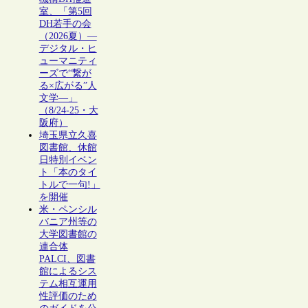
室、「第5回
DH若手の会
（2026夏）―
デジタル・ヒ
ューマニティ
ーズで“繋が
る×広がる”人
文学―」
（8/24-25・大
阪府）
埼玉県立久喜
図書館、休館
日特別イベン
ト「本のタイ
トルで一句!」
を開催
米・ペンシル
バニア州等の
大学図書館の
連合体
PALCI、図書
館によるシス
テム相互運用
性評価のため