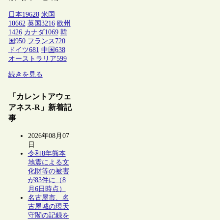
日本
19628
米国
10662
英国
3216
欧州
1426
カナダ
1069
韓
国
950
フランス
720
ドイツ
681
中国
638
オーストラリア
599
続きを見る
「カレントアウェ
アネス-R」新着記
事
2026年08月07
日
令和8年熊本
地震による文
化財等の被害
が83件に（8
月6日時点）
名古屋市、名
古屋城の現天
守閣の記録を