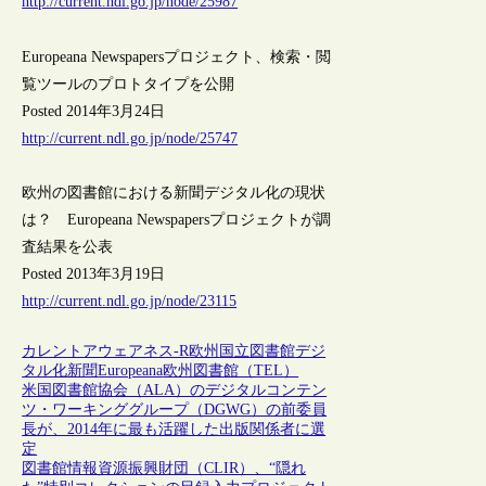
http://current.ndl.go.jp/node/25987
Europeana Newspapersプロジェクト、検索・閲
覧ツールのプロトタイプを公開
Posted 2014年3月24日
http://current.ndl.go.jp/node/25747
欧州の図書館における新聞デジタル化の現状
は？ Europeana Newspapersプロジェクトが調
査結果を公表
Posted 2013年3月19日
http://current.ndl.go.jp/node/23115
カレントアウェアネス-R
欧州
国立図書館
デジ
タル化
新聞
Europeana
欧州図書館（TEL）
米国図書館協会（ALA）のデジタルコンテン
ツ・ワーキンググループ（DGWG）の前委員
長が、2014年に最も活躍した出版関係者に選
定
図書館情報資源振興財団（CLIR）、“隠れ