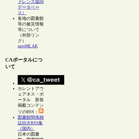
ァレンス協同
データベー
ス）
各地の図書館
等の被災情報
等について
（外部リン
ク）
saveMLAK
CAポータルにつ
いて
カレントアウ
ェアネス・ポ
ータル 新規
掲載コンテン
ツのRSS：
図書館関係雑
誌目次RSS集
（国内）
日本の図書