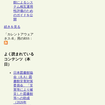
館によるシス
テム相互運用
性評価のため
のガイドを公
開
続きを見る
「カレントアウェア
ネス-R」用のRSS：
よく読まれている
コンテンツ（本
日）
日本図書館協
会（JLA）図
書館災害対策
委員会、「災
害等により被
災した図書館
等への助成
（2026年