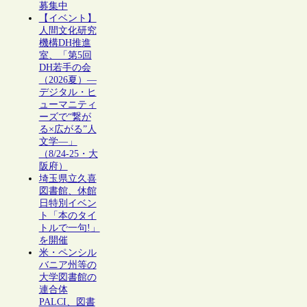
募集中
【イベント】
人間文化研究
機構DH推進
室、「第5回
DH若手の会
（2026夏）―
デジタル・ヒ
ューマニティ
ーズで“繋が
る×広がる”人
文学―」
（8/24-25・大
阪府）
埼玉県立久喜
図書館、休館
日特別イベン
ト「本のタイ
トルで一句!」
を開催
米・ペンシル
バニア州等の
大学図書館の
連合体
PALCI、図書