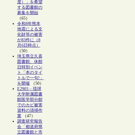
度）」を希望
する図書館の
募集を開始
（65）
令和8年熊本
地震による文
化財等の被害
が83件に（8
月6日時点）
（50）
埼玉県立久喜
図書館、休館
日特別イベン
ト「本のタイ
トルで一句!」
を開催
（50）
E2903 – 琉球
大学附属図書
館医学部分館
でのカビ被害
資料の清掃作
業
（47）
調査研究報告
会「都道府県
立図書館と市