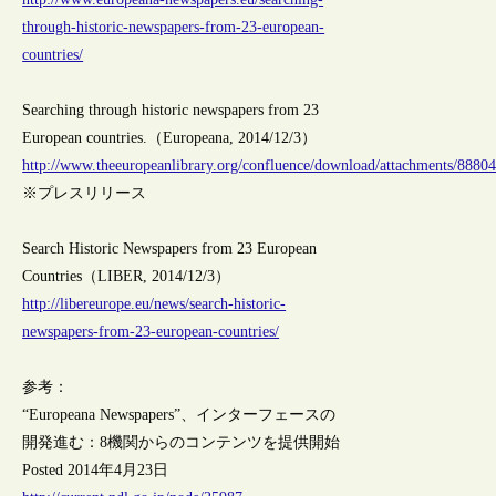
through-historic-newspapers-from-23-european-
countries/
Searching through historic newspapers from 23
European countries.（Europeana, 2014/12/3）
http://www.theeuropeanlibrary.org/confluence/download/attachments/888
※プレスリリース
Search Historic Newspapers from 23 European
Countries（LIBER, 2014/12/3）
http://libereurope.eu/news/search-historic-
newspapers-from-23-european-countries/
参考：
“Europeana Newspapers”、インターフェースの
開発進む：8機関からのコンテンツを提供開始
Posted 2014年4月23日