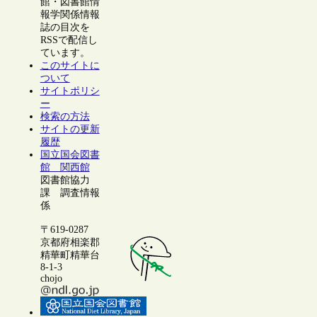
館・図書館情
報学関係情報
誌の目次を
RSSで配信し
ています。
このサイトに
ついて
サイトポリシ
ー
検索の方法
サイトの更新
履歴
国立国会図書
館 関西館
図書館協力
課 調査情報
係
〒619-0287
京都府相楽郡
精華町精華台
8-1-3
chojo