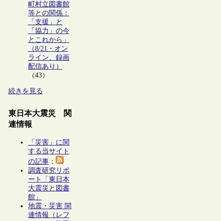
町村立図書館
等との関係：
「支援」と
「協力」の今
とこれから」
（8/21・オン
ライン、録画
配信あり）
（43）
続きを見る
東日本大震災 関
連情報
「災害」に関
する当サイト
の記事
：
調査研究リポ
ート「東日本
大震災と図書
館」
地震・災害 関
連情報（レフ