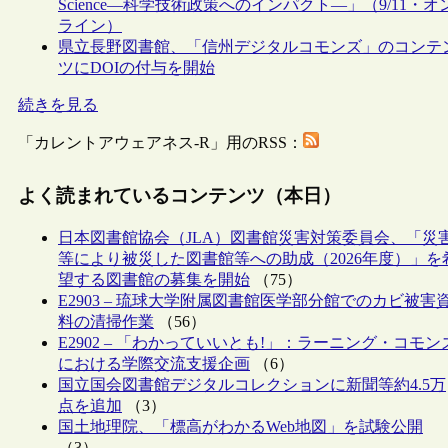
Science―科学技術政策へのインパクト―」（9/11・オ
ライン）
県立長野図書館、「信州デジタルコモンズ」のコンテ
ツにDOIの付与を開始
続きを見る
「カレントアウェアネス-R」用のRSS：
よく読まれているコンテンツ（本日）
日本図書館協会（JLA）図書館災害対策委員会、「災
等により被災した図書館等への助成（2026年度）」を
望する図書館の募集を開始
（75）
E2903 – 琉球大学附属図書館医学部分館でのカビ被害
料の清掃作業
（56）
E2902 – 「わかっていいとも!」：ラーニング・コモン
における学際交流支援企画
（6）
国立国会図書館デジタルコレクションに新聞等約4.5万
点を追加
（3）
国土地理院、「標高がわかるWeb地図」を試験公開
（3）