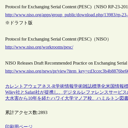
Protocol for Exchanging Serial Content (PESC)（NISO RP-2
http://www.niso.org/apps/group_public/download.php/13983/rp-2
※ドラフト版
Protocol for Exchanging Serial Content (PESC)（NISO）
http://www.niso.org/workrooms/pesc/
NISO Releases Draft Recommended Practice on Exchanging Seri
http://www.niso.org/news/pr/view?item_key=cd3ccec3b4b8876be
カレントアウェアネス-R
学術情報
学術雑誌
標準化
米国情報標
Wiley社とSafari社が提携し、デジタルレファレンスサー
大水害から10年を経たハワイ大学マノア校、ハミルトン図
累計アクセス数:
2893
印刷用ページ