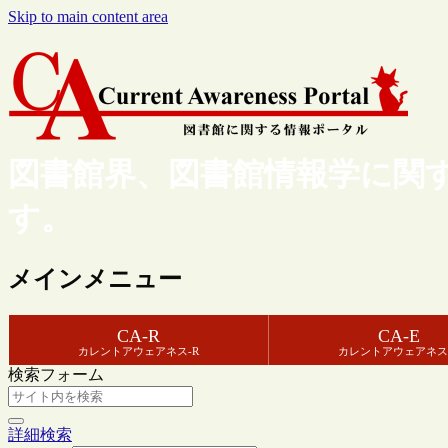
Skip to main content area
図書館界、図書館情報学に関
す。
メインメニュー
CA-R
CA-E
カレントアウェアネス-R
カレントアウェアネス
検索フォーム
詳細検索