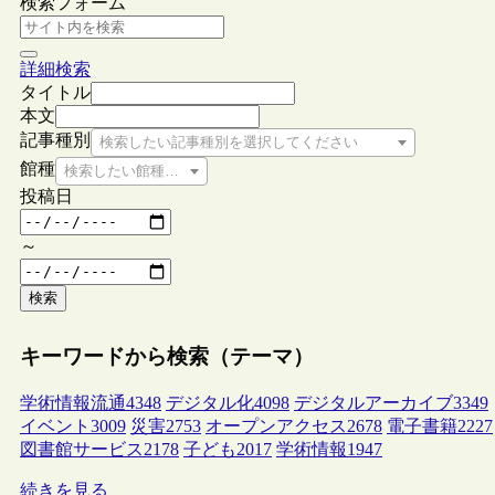
検索フォーム
詳細検索
タイトル
本文
記事種別
検索したい記事種別を選択してください
館種
検索したい館種を選択してください
投稿日
～
検索
キーワードから検索（テーマ）
学術情報流通
4348
デジタル化
4098
デジタルアーカイブ
3349
イベント
3009
災害
2753
オープンアクセス
2678
電子書籍
2227
図書館サービス
2178
子ども
2017
学術情報
1947
続きを見る