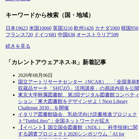
キーワードから検索（国・地域）
日本
19623
米国
10660
英国
3216
欧州
1426
カナダ
1069
韓国
950
フランス
720
ドイツ
681
中国
638
オーストラリア
599
続きを見る
「カレントアウェアネス-R」新着記事
2026年08月06日
国立アートリサーチセンター（NCAR）、「全国美術
収蔵品サーチ「SHŪZŌ」活用講座」の鼎談内容を公
東京大学附属図書館、第2回デジタル図書館コンペテ
ション「東大図書館をデザインせよ！Next Library
Challenge 2030」を開催
イタリア図書館協会、乳幼児向け読書推進プロジェク
ト“TuttInLibro”：全国ネットワークが拡大
【イベント】国立国会図書館（NDL）、科学技術に関
する調査プロジェクト2026シンポジウム「AI for