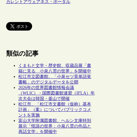
カレントアウェアネス・ポータル
類似の記事
くまもと文学・歴史館、収蔵品展「書
籍に見る 小泉八雲の世界」を開催中
松江市立図書館、「小泉セツ英単語覚
書帳」のデジタルデータを公開
2026年の世界図書館情報会議
（WLIC）・国際図書館連盟（IFLA）年
次大会は韓国・釜山で開催
松江市、「松江市文書館（仮称）基本
計画」（案）についてパブリックコメ
ントを実施
富山大学附属図書館、ヘルン文庫特別
展示「怪談の世界：小泉八雲の作品と
再話文学」を開催中