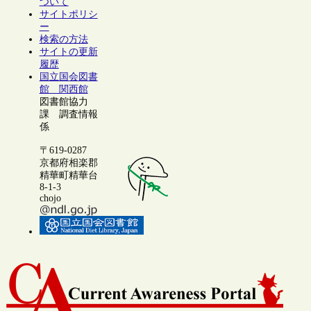
ついて
サイトポリシ
ー
検索の方法
サイトの更新
履歴
国立国会図書
館 関西館
図書館協力
課 調査情報
係
〒619-0287
京都府相楽郡
精華町精華台
8-1-3
chojo