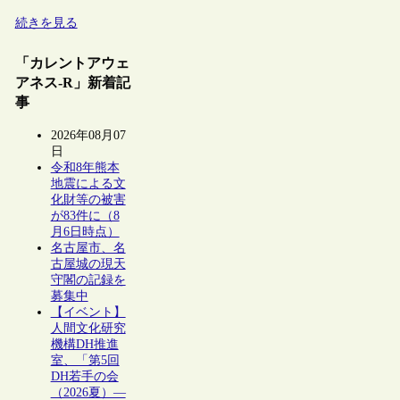
続きを見る
「カレントアウェ
アネス-R」新着記
事
2026年08月07
日
令和8年熊本
地震による文
化財等の被害
が83件に（8
月6日時点）
名古屋市、名
古屋城の現天
守閣の記録を
募集中
【イベント】
人間文化研究
機構DH推進
室、「第5回
DH若手の会
（2026夏）―