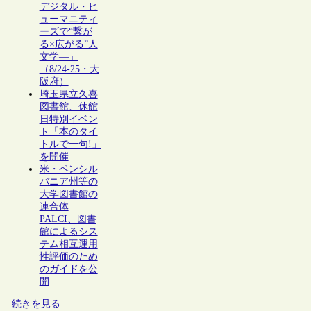
デジタル・ヒ
ューマニティ
ーズで“繋が
る×広がる”人
文学―」
（8/24-25・大
阪府）
埼玉県立久喜
図書館、休館
日特別イベン
ト「本のタイ
トルで一句!」
を開催
米・ペンシル
バニア州等の
大学図書館の
連合体
PALCI、図書
館によるシス
テム相互運用
性評価のため
のガイドを公
開
続きを見る