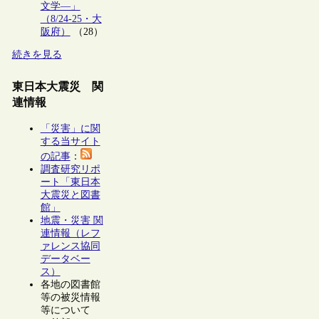
文学―」
（8/24-25・大
阪府）
（28）
続きを見る
東日本大震災 関
連情報
「災害」に関
する当サイト
の記事
：
調査研究リポ
ート「東日本
大震災と図書
館」
地震・災害 関
連情報（レフ
ァレンス協同
データベー
ス）
各地の図書館
等の被災情報
等について