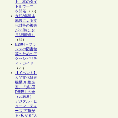
ト「本のタイ
トルで一句!」
を開催
（35）
令和8年熊本
地震による文
化財等の被害
が83件に（8
月6日時点）
（32）
E2904 – フラ
ンスの図書館
等のためのア
クセシビリテ
ィ・ガイド
（29）
【イベント】
人間文化研究
機構DH推進
室、「第5回
DH若手の会
（2026夏）―
デジタル・ヒ
ューマニティ
ーズで“繋が
る×広がる”人