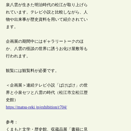
泉八雲が生きた明治時代の松江が取り上げら
れています。テレビ小説と比較しながら、人
物や出来事が歴史資料を用いて紹介されてい
ます。
企画展の期間中にはギャラリートークのほ
か、八雲の怪談の世界に誘うお化け屋敷等も
行われます。
観覧には観覧料が必要です。
＜企画展＞連続テレビ小説「ばけばけ」の世
界と小泉セツと八雲の時代（松江市立松江歴
史館）
https://matsu-reki.jp/exhibition/r704/
参考：
くまもと文学・歴史館、収蔵品展「書籍に見