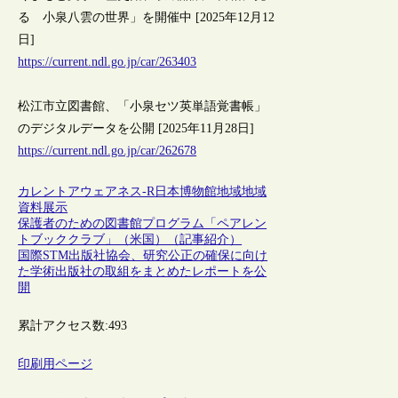
る 小泉八雲の世界」を開催中 [2025年12月12
日]
https://current.ndl.go.jp/car/263403
松江市立図書館、「小泉セツ英単語覚書帳」
のデジタルデータを公開 [2025年11月28日]
https://current.ndl.go.jp/car/262678
カレントアウェアネス-R
日本
博物館
地域
地域
資料
展示
保護者のための図書館プログラム「ペアレン
トブッククラブ」（米国）（記事紹介）
国際STM出版社協会、研究公正の確保に向け
た学術出版社の取組をまとめたレポートを公
開
累計アクセス数:
493
印刷用ページ