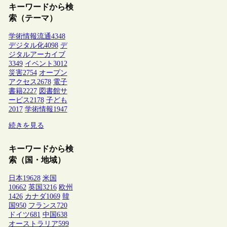
キーワードから検
索（テーマ）
学術情報流通
4348
デジタル化
4098
デ
ジタルアーカイブ
3349
イベント
3012
災害
2754
オープン
アクセス
2678
電子
書籍
2227
図書館サ
ービス
2178
子ども
2017
学術情報
1947
続きを見る
キーワードから検
索（国・地域）
日本
19628
米国
10662
英国
3216
欧州
1426
カナダ
1069
韓
国
950
フランス
720
ドイツ
681
中国
638
オーストラリア
599