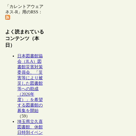
「カレントアウェア
ネス-R」用のRSS：
よく読まれている
コンテンツ（本
日）
日本図書館協
会（JLA）図
書館災害対策
委員会、「災
害等により被
災した図書館
等への助成
（2026年
度）」を希望
する図書館の
募集を開始
（59）
埼玉県立久喜
図書館、休館
日特別イベン