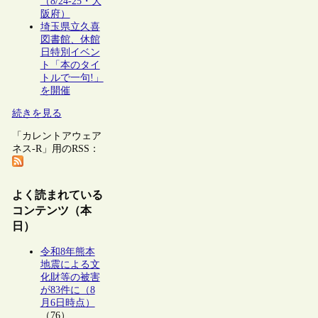
（8/24-25・大
阪府）
埼玉県立久喜
図書館、休館
日特別イベン
ト「本のタイ
トルで一句!」
を開催
続きを見る
「カレントアウェア
ネス-R」用のRSS：
よく読まれている
コンテンツ（本
日）
令和8年熊本
地震による文
化財等の被害
が83件に（8
月6日時点）
（76）