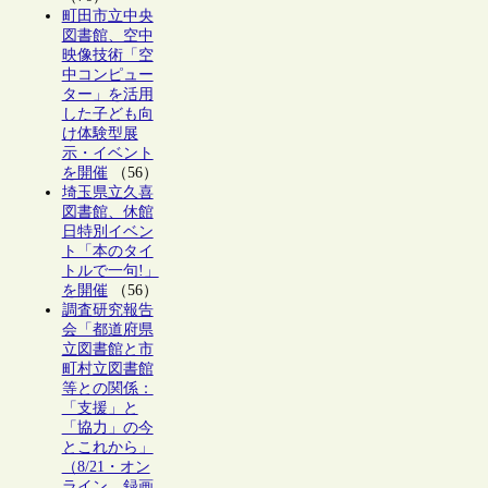
町田市立中央
図書館、空中
映像技術「空
中コンピュー
ター」を活用
した子ども向
け体験型展
示・イベント
を開催
（56）
埼玉県立久喜
図書館、休館
日特別イベン
ト「本のタイ
トルで一句!」
を開催
（56）
調査研究報告
会「都道府県
立図書館と市
町村立図書館
等との関係：
「支援」と
「協力」の今
とこれから」
（8/21・オン
ライン、録画