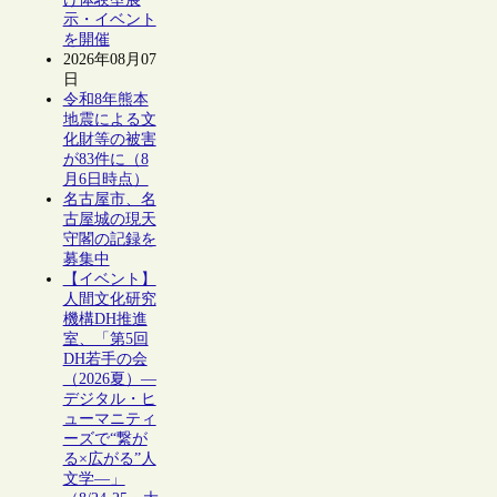
示・イベント
を開催
2026年08月07
日
令和8年熊本
地震による文
化財等の被害
が83件に（8
月6日時点）
名古屋市、名
古屋城の現天
守閣の記録を
募集中
【イベント】
人間文化研究
機構DH推進
室、「第5回
DH若手の会
（2026夏）―
デジタル・ヒ
ューマニティ
ーズで“繋が
る×広がる”人
文学―」