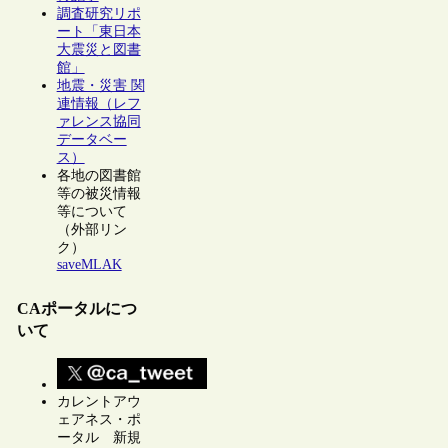
調査研究リポ
ート「東日本
大震災と図書
館」
地震・災害 関
連情報（レフ
ァレンス協同
データベー
ス）
各地の図書館
等の被災情報
等について
（外部リン
ク）
saveMLAK
CAポータルにつ
いて
カレントアウ
ェアネス・ポ
ータル 新規