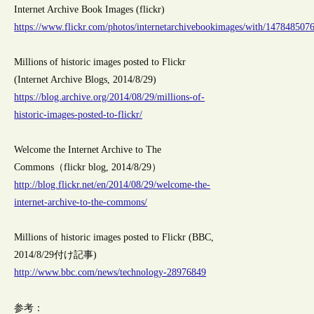
Internet Archive Book Images (flickr)
https://www.flickr.com/photos/internetarchivebookimages/with/147848507
Millions of historic images posted to Flickr
(Internet Archive Blogs, 2014/8/29)
https://blog.archive.org/2014/08/29/millions-of-
historic-images-posted-to-flickr/
Welcome the Internet Archive to The
Commons（flickr blog, 2014/8/29）
http://blog.flickr.net/en/2014/08/29/welcome-the-
internet-archive-to-the-commons/
Millions of historic images posted to Flickr (BBC,
2014/8/29付け記事)
http://www.bbc.com/news/technology-28976849
参考：