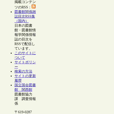
掲載コンテン
ツのRSS：
図書館関係雑
誌目次RSS集
（国内）
日本の図書
館・図書館情
報学関係情報
誌の目次を
RSSで配信し
ています。
このサイトに
ついて
サイトポリシ
ー
検索の方法
サイトの更新
履歴
国立国会図書
館 関西館
図書館協力
課 調査情報
係
〒619-0287