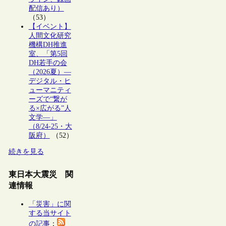
配信あり）
（53）
【イベント】
人間文化研究
機構DH推進
室、「第5回
DH若手の会
（2026夏）―
デジタル・ヒ
ューマニティ
ーズで“繋が
る×広がる”人
文学―」
（8/24-25・大
阪府）
（52）
続きを見る
東日本大震災 関
連情報
「災害」に関
する当サイト
の記事
：