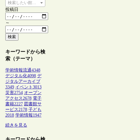
検索したい館種を選択してください
投稿日
～
検索
キーワードから検
索（テーマ）
学術情報流通
4348
デジタル化
4098
デ
ジタルアーカイブ
3349
イベント
3013
災害
2754
オープン
アクセス
2678
電子
書籍
2227
図書館サ
ービス
2178
子ども
2018
学術情報
1947
続きを見る
キーワードから検