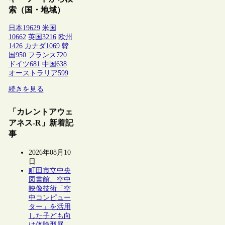
索（国・地域）
日本
19629
米国
10662
英国
3216
欧州
1426
カナダ
1069
韓
国
950
フランス
720
ドイツ
681
中国
638
オーストラリア
599
続きを見る
「カレントアウェ
アネス-R」新着記
事
2026年08月10
日
町田市立中央
図書館、空中
映像技術「空
中コンピュー
ター」を活用
した子ども向
け体験型展