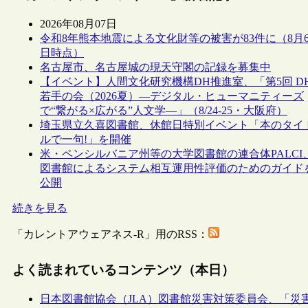
2026年08月07日
令和8年熊本地震による文化財等の被害が83件に（8月
日時点）
名古屋市、名古屋城の現天守閣の記録を募集中
【イベント】人間文化研究機構DH推進室、「第5回 D
若手の会（2026夏）―デジタル・ヒューマニティーズ
で“繋がる×広がる”人文学―」（8/24-25・大阪府）
埼玉県立久喜図書館、休館日特別イベント「本のタイ
ルで一句!」を開催
米・ペンシルバニア州等の大学図書館の連合体PALCI
図書館によるシステム相互運用性評価のためのガイド
公開
続きを見る
「カレントアウェアネス-R」用のRSS：
よく読まれているコンテンツ（本日）
日本図書館協会（JLA）図書館災害対策委員会、「災