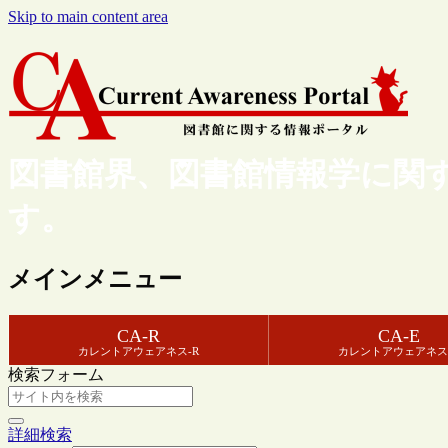
Skip to main content area
図書館界、図書館情報学に関
す。
メインメニュー
CA-R
CA-E
カレントアウェアネス-R
カレントアウェアネス
検索フォーム
詳細検索