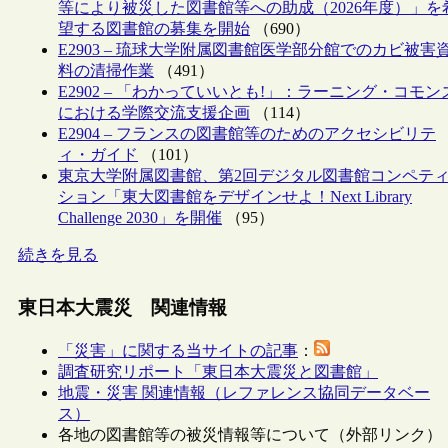
等により被災した図書館等への助成（2026年度）」を
望する図書館の募集を開始
（690）
E2903 – 琉球大学附属図書館医学部分館でのカビ被害
料の清掃作業
（491）
E2902 – 「わかっていいとも!」：ラーニング・コモン
における学際交流支援企画
（114）
E2904 – フランスの図書館等のためのアクセシビリテ
ィ・ガイド
（101）
東京大学附属図書館、第2回デジタル図書館コンペテ
ション「東大図書館をデザインせよ！Next Library
Challenge 2030」を開催
（95）
続きを見る
東日本大震災 関連情報
「災害」に関する当サイトの記事
：
調査研究リポート「東日本大震災と図書館」
地震・災害 関連情報（レファレンス協同データベー
ス）
各地の図書館等の被災情報等について（外部リンク）