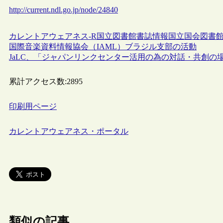
http://current.ndl.go.jp/node/24840
カレントアウェアネス-R
国立図書館
書誌情報
国立国会図書館
国際音楽資料情報協会（IAML）ブラジル支部の活動
JaLC、「ジャパンリンクセンター活用の為の対話・共創の
累計アクセス数:
2895
印刷用ページ
カレントアウェアネス・ポータル
類似の記事