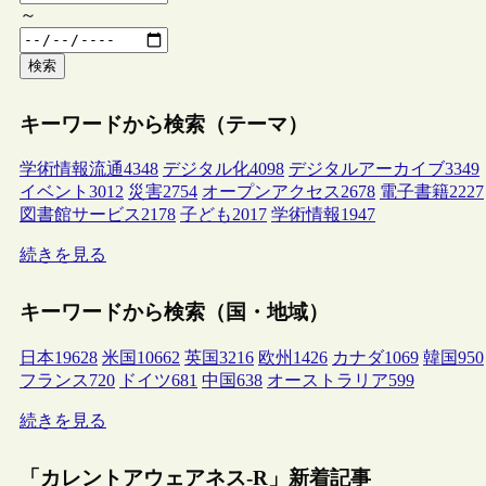
～
検索
キーワードから検索（テーマ）
学術情報流通
4348
デジタル化
4098
デジタルアーカイブ
3349
イベント
3012
災害
2754
オープンアクセス
2678
電子書籍
2227
図書館サービス
2178
子ども
2017
学術情報
1947
続きを見る
キーワードから検索（国・地域）
日本
19628
米国
10662
英国
3216
欧州
1426
カナダ
1069
韓国
950
フランス
720
ドイツ
681
中国
638
オーストラリア
599
続きを見る
「カレントアウェアネス-R」新着記事