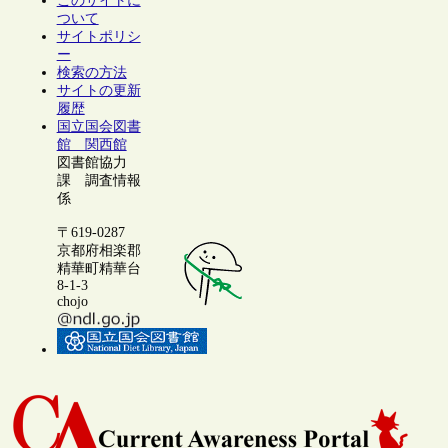
このサイトに
ついて
サイトポリシ
ー
検索の方法
サイトの更新
履歴
国立国会図書
館 関西館
図書館協力
課 調査情報
係
〒619-0287
京都府相楽郡
精華町精華台
8-1-3
chojo