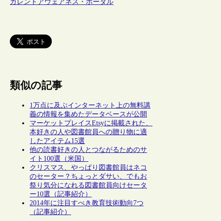
カレントアウェアネス・ポータル
類似の記事
1万点に及ぶインターネット上の無料講
義の情報を集めたデータベースが公開
マーケットプレイスEtsyに掲載された、
本好きの人や図書館員への贈り物に適
したアイテム15選
他の読書好きの人とつながるためのサ
イト100選（米国）
クリスマス、やっぱり図書館員はネコ
のセーター？ちょっとダサい、でもお
祭り気分になれる図書館員向けセータ
ー10選（記事紹介）
2014年に注目すべき教育技術動向7つ
（記事紹介）