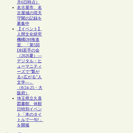
月6日時点）
名古屋市、名
古屋城の現天
守閣の記録を
募集中
【イベント】
人間文化研究
機構DH推進
室、「第5回
DH若手の会
（2026夏）―
デジタル・ヒ
ューマニティ
ーズで“繋が
る×広がる”人
文学―」
（8/24-25・大
阪府）
埼玉県立久喜
図書館、休館
日特別イベン
ト「本のタイ
トルで一句!」
を開催