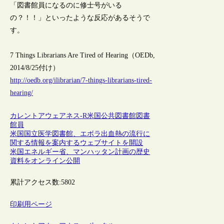
「図書館員になるのに修士号がいる
の？！！」といったような反応があるそうで
す。
7 Things Librarians Are Tired of Hearing（OEDb,
2014/8/25付け）
http://oedb.org/ilibrarian/7-things-librarians-tired-
hearing/
カレントアウェアネス-R
米国
公共図書館
図書
館員
米国国立医学図書館、エボラ出血熱の流行に
関する情報を案内するウェブサイトを開設
米国エネルギー省、マンハッタン計画の歴史
資料をオンライン公開
累計アクセス数:
5802
印刷用ページ