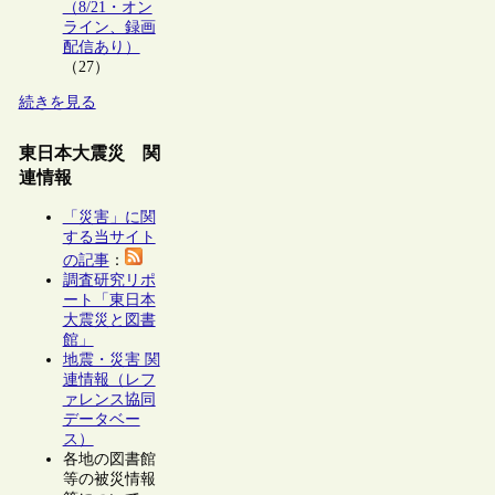
（8/21・オン
ライン、録画
配信あり）
（27）
続きを見る
東日本大震災 関
連情報
「災害」に関
する当サイト
の記事
：
調査研究リポ
ート「東日本
大震災と図書
館」
地震・災害 関
連情報（レフ
ァレンス協同
データベー
ス）
各地の図書館
等の被災情報