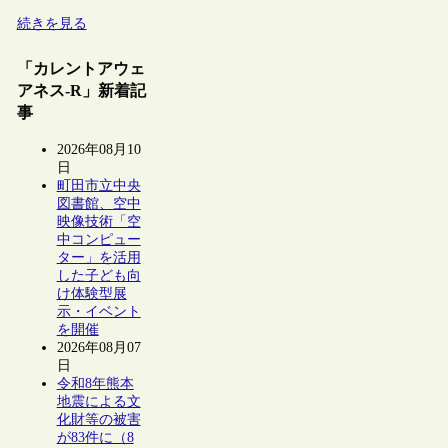
続きを見る
「カレントアウェ
アネス-R」新着記
事
2026年08月10
日
町田市立中央
図書館、空中
映像技術「空
中コンピュー
ター」を活用
した子ども向
け体験型展
示・イベント
を開催
2026年08月07
日
令和8年熊本
地震による文
化財等の被害
が83件に（8