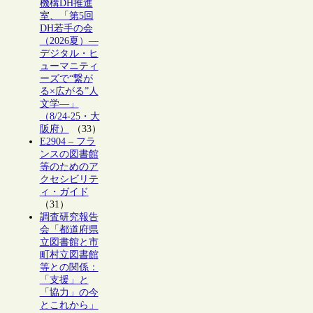
機構DH推進
室、「第5回
DH若手の会
（2026夏）―
デジタル・ヒ
ューマニティ
ーズで“繋が
る×広がる”人
文学―」
（8/24-25・大
阪府）
（33）
E2904 – フラ
ンスの図書館
等のためのア
クセシビリテ
ィ・ガイド
（31）
調査研究報告
会「都道府県
立図書館と市
町村立図書館
等との関係：
「支援」と
「協力」の今
とこれから」