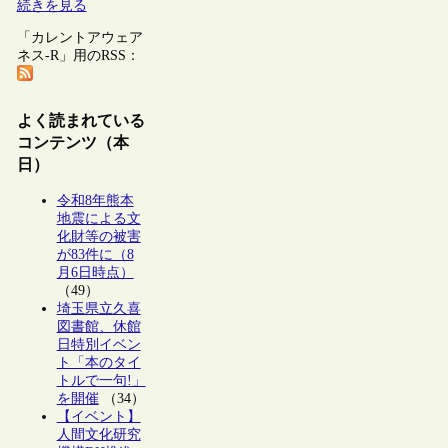
続きを見る
「カレントアウェア
ネス-R」用のRSS：
よく読まれている
コンテンツ（本
日）
令和8年熊本
地震による文
化財等の被害
が83件に（8
月6日時点）
（49）
埼玉県立久喜
図書館、休館
日特別イベン
ト「本のタイ
トルで一句!」
を開催
（34）
【イベント】
人間文化研究