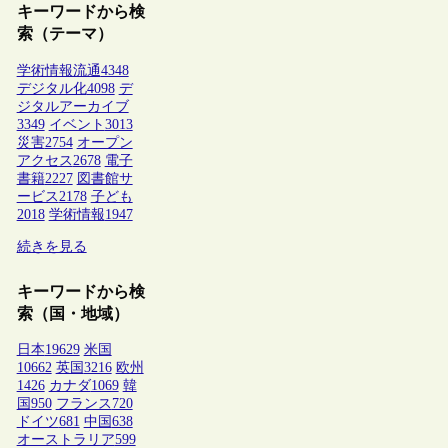
キーワードから検
索（テーマ）
学術情報流通
4348
デジタル化
4098
デ
ジタルアーカイブ
3349
イベント
3013
災害
2754
オープン
アクセス
2678
電子
書籍
2227
図書館サ
ービス
2178
子ども
2018
学術情報
1947
続きを見る
キーワードから検
索（国・地域）
日本
19629
米国
10662
英国
3216
欧州
1426
カナダ
1069
韓
国
950
フランス
720
ドイツ
681
中国
638
オーストラリア
599