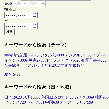
館種
検索したい館種を選択してください
投稿日
～
検索
キーワードから検索（テーマ）
学術情報流通
4348
デジタル化
4098
デジタルアーカイブ
3349
イベント
3009
災害
2753
オープンアクセス
2678
電子書籍
2227
図書館サービス
2178
子ども
2017
学術情報
1947
続きを見る
キーワードから検索（国・地域）
日本
19623
米国
10660
英国
3216
欧州
1426
カナダ
1069
韓国
950
フランス
720
ドイツ
681
中国
638
オーストラリア
599