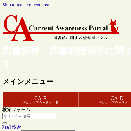
Skip to main content area
図書館界、図書館情報学に関
す。
メインメニュー
CA-R
CA-E
カレントアウェアネス-R
カレントアウェアネス
検索フォーム
詳細検索