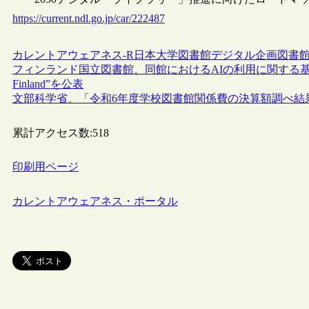
https://current.ndl.go.jp/car/222487
カレントアウェアネス-R
日本
大学図書館
デジタル
企画
図書
フィンランド国立図書館、同館におけるAIの利用に関する基本原則等を示した“Princ
Finland”を公表
文部科学省、「令和6年度学校図書館関係費の決算額調べ結
累計アクセス数:
518
印刷用ページ
カレントアウェアネス・ポータル