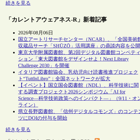
続きを見る
「カレントアウェアネス-R」新着記事
2026年08月06日
国立アートリサーチセンター（NCAR）、「全国美術
収蔵品サーチ「SHŪZŌ」活用講座」の鼎談内容を公
東京大学附属図書館、第2回デジタル図書館コンペテ
ション「東大図書館をデザインせよ！Next Library
Challenge 2030」を開催
イタリア図書館協会、乳幼児向け読書推進プロジェク
ト“TuttInLibro”：全国ネットワークが拡大
【イベント】国立国会図書館（NDL）、科学技術に関
する調査プロジェクト2026シンポジウム「AI for
Science―科学技術政策へのインパクト―」（9/11・オ
ライン）
県立長野図書館、「信州デジタルコモンズ」のコンテ
ツにDOIの付与を開始
続きを見る