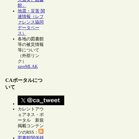
館」
地震・災害 関
連情報（レフ
ァレンス協同
データベー
ス）
各地の図書館
等の被災情報
等について
（外部リン
ク）
saveMLAK
CAポータルにつ
いて
カレントアウ
ェアネス・ポ
ータル 新規
掲載コンテン
ツのRSS：
図書館関係雑