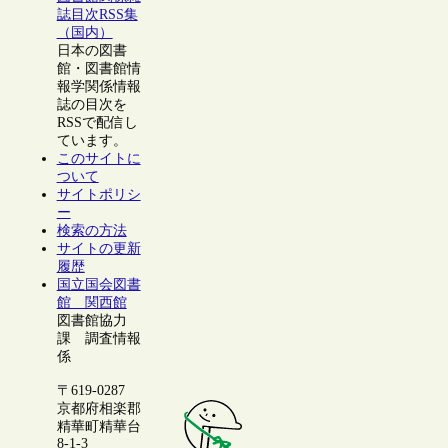
誌目次RSS集
（国内）
日本の図書
館・図書館情
報学関係情報
誌の目次を
RSSで配信し
ています。
このサイトに
ついて
サイトポリシ
ー
検索の方法
サイトの更新
履歴
国立国会図書
館 関西館
図書館協力
課 調査情報
係
〒619-0287
京都府相楽郡
精華町精華台
8-1-3