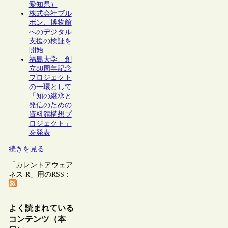
愛知県）
株式会社ブル
ボン、博物館
へのデジタル
支援の検証を
開始
福島大学、創
立80周年記念
プロジェクト
の一環として
「知の継承と
発信のための
資料館構想プ
ロジェクト」
を発表
続きを見る
「カレントアウェア
ネス-R」用のRSS：
よく読まれている
コンテンツ（本