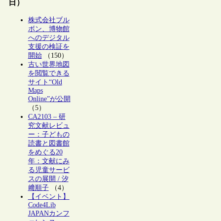
日）
株式会社ブル
ボン、博物館
へのデジタル
支援の検証を
開始
（150）
古い世界地図
を閲覧できる
サイト“Old
Maps
Online”が公開
（5）
CA2103 – 研
究文献レビュ
ー：子どもの
読書と図書館
をめぐる20
年：文献にみ
る児童サービ
スの展開 / 汐
﨑順子
（4）
【イベント】
Code4Lib
JAPANカンフ