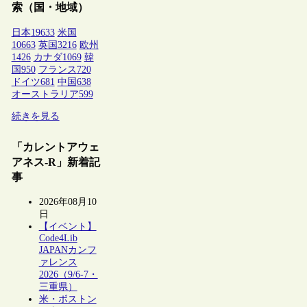
索（国・地域）
日本
19633
米国
10663
英国
3216
欧州
1426
カナダ
1069
韓
国
950
フランス
720
ドイツ
681
中国
638
オーストラリア
599
続きを見る
「カレントアウェ
アネス-R」新着記
事
2026年08月10
日
【イベント】
Code4Lib
JAPANカンフ
ァレンス
2026（9/6-7・
三重県）
米・ボストン