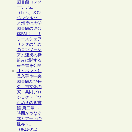
図書館コンソ
ーシアム
（BLC）及び
ペンシルバニ
ア州等の大学
図書館の連合
体PALCI、リ
ソースシェア
リングのため
のコンソーシ
アム連携の枠
組みに関する
報告書を公開
【イベント】
長久手市中央
図書館及び長
久手市文化の
家、共同プロ
ジェクト「ひ
らめきの図書
館 第二章 ～
時間がつなぐ
本とアートの
世界～」
（8/22-9/13・