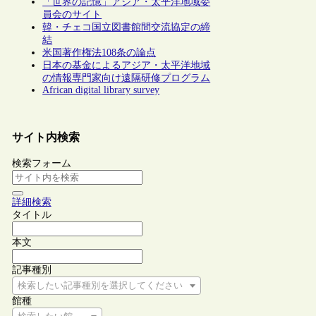
「世界の記憶」アジア・太平洋地域委
員会のサイト
韓・チェコ国立図書館間交流協定の締
結
米国著作権法108条の論点
日本の基金によるアジア・太平洋地域
の情報専門家向け遠隔研修プログラム
African digital library survey
サイト内検索
検索フォーム
詳細検索
タイトル
本文
記事種別
検索したい記事種別を選択してください
館種