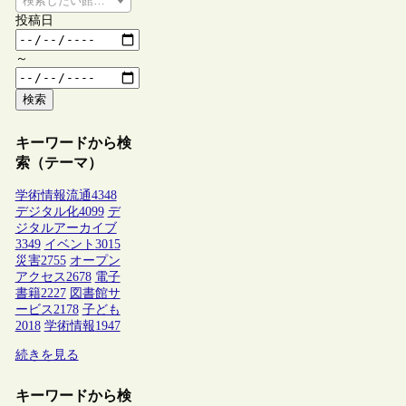
検索したい館種を選択してください
投稿日
～
検索
キーワードから検
索（テーマ）
学術情報流通
4348
デジタル化
4099
デ
ジタルアーカイブ
3349
イベント
3015
災害
2755
オープン
アクセス
2678
電子
書籍
2227
図書館サ
ービス
2178
子ども
2018
学術情報
1947
続きを見る
キーワードから検