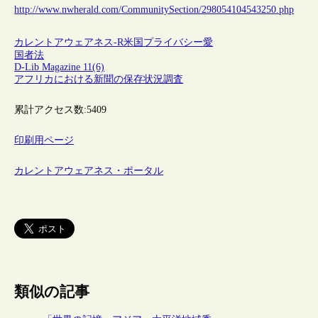
http://www.nwherald.com/CommunitySection/298054104543250.php
カレントアウェアネス-R
米国
プライバシー
愛
国者法
D-Lib Magazine 11(6)
アフリカにおける新聞の保存状況調査
累計アクセス数:
5409
印刷用ページ
カレントアウェアネス・ポータル
類似の記事