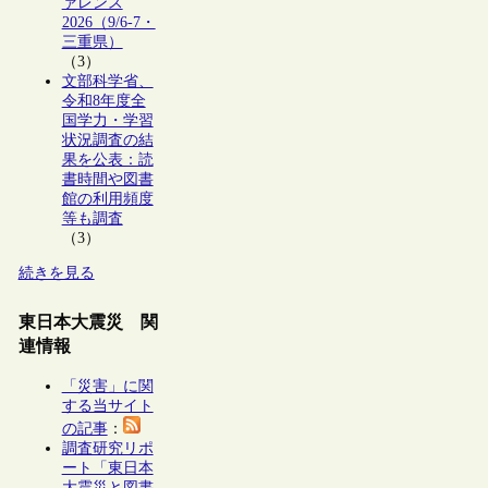
ァレンス
2026（9/6-7・
三重県）
（3）
文部科学省、
令和8年度全
国学力・学習
状況調査の結
果を公表：読
書時間や図書
館の利用頻度
等も調査
（3）
続きを見る
東日本大震災 関
連情報
「災害」に関
する当サイト
の記事
：
調査研究リポ
ート「東日本
大震災と図書