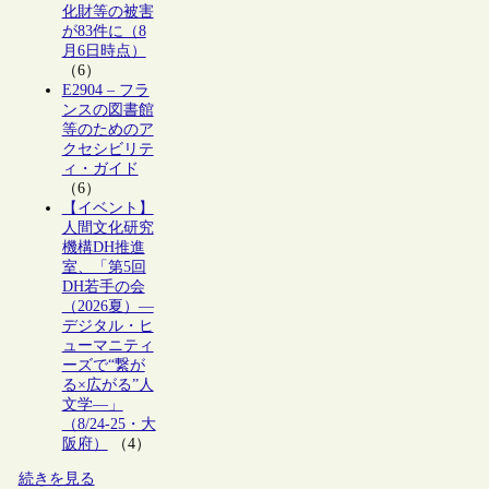
化財等の被害
が83件に（8
月6日時点）
（6）
E2904 – フラ
ンスの図書館
等のためのア
クセシビリテ
ィ・ガイド
（6）
【イベント】
人間文化研究
機構DH推進
室、「第5回
DH若手の会
（2026夏）―
デジタル・ヒ
ューマニティ
ーズで“繋が
る×広がる”人
文学―」
（8/24-25・大
阪府）
（4）
続きを見る