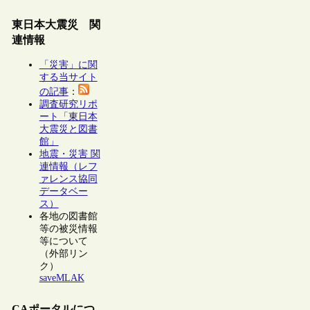
東日本大震災 関
連情報
「災害」に関
する当サイト
の記事
：
調査研究リポ
ート「東日本
大震災と図書
館」
地震・災害 関
連情報（レフ
ァレンス協同
データベー
ス）
各地の図書館
等の被災情報
等について
（外部リン
ク）
saveMLAK
CAポータルにつ