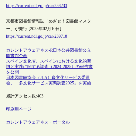
https://current.ndl.go.jp/car/258233
京都市図書館情報誌「めざせ！図書館マスタ
ー」が発行 [2025年02月10日]
https://current.ndl.go.jp/car/239718
カレントアウェアネス-R
日本
公共図書館
公立
図書館
企画
スペイン文化省、スペインにおける文化的習
慣と実践に関する調査（2024-2025）の報告書
を公開
日本図書館協会（JLA）多文化サービス委員
会、「多文化サービス実態調査2025」を実施
累計アクセス数:
403
印刷用ページ
カレントアウェアネス・ポータル