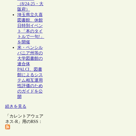
（8/24-25・大
阪府）
埼玉県立久喜
図書館、休館
日特別イベン
ト「本のタイ
トルで一句!」
を開催
米・ペンシル
バニア州等の
大学図書館の
連合体
PALCI、図書
館によるシス
テム相互運用
性評価のため
のガイドを公
開
続きを見る
「カレントアウェア
ネス-R」用のRSS：