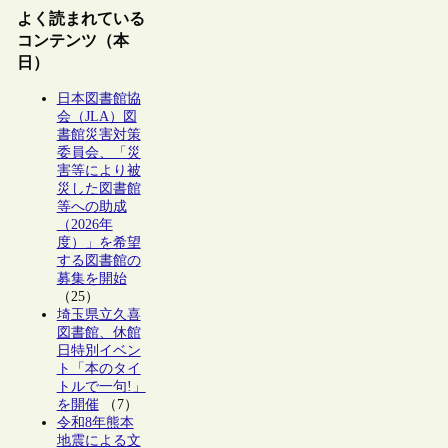
よく読まれている
コンテンツ（本
日）
日本図書館協
会（JLA）図
書館災害対策
委員会、「災
害等により被
災した図書館
等への助成
（2026年
度）」を希望
する図書館の
募集を開始
（25）
埼玉県立久喜
図書館、休館
日特別イベン
ト「本のタイ
トルで一句!」
を開催
（7）
令和8年熊本
地震による文