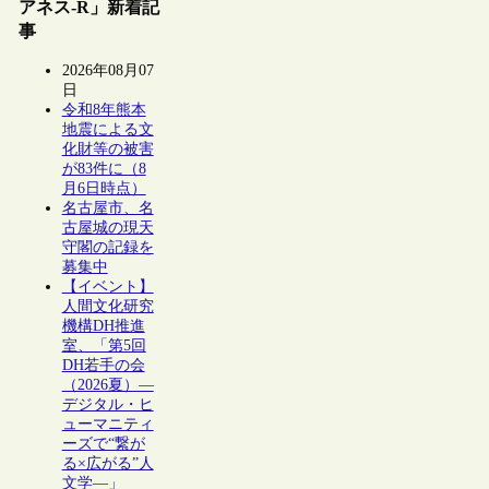
アネス-R」新着記
事
2026年08月07
日
令和8年熊本
地震による文
化財等の被害
が83件に（8
月6日時点）
名古屋市、名
古屋城の現天
守閣の記録を
募集中
【イベント】
人間文化研究
機構DH推進
室、「第5回
DH若手の会
（2026夏）―
デジタル・ヒ
ューマニティ
ーズで“繋が
る×広がる”人
文学―」