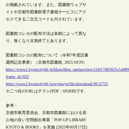
が掲載されています。また、図書館ウェブサ
イトや京都市図書館電子書籍サービスにアク
セスできる二次元コードも付されています。
図書館コレカの配布方法は各館によって異な
り、無くなり次第終了とあります。
図書館コレカの配布について（令和7年度読書
週間記念事業）（京都市図書館, 2025/10/29）
https://www2.kyotocitylib.jp/blogs/blog_entries/view/1243/7d01825c1dd
frame_id=932
https://www2.kyotocitylib.jp/wysiwyg/file/download/30/11755
※二つ目のURLはチラシ[PDF：691KB]です。
参考：
京都市教育委員会、京都市図書館における居
心地の良い空間創出事業「POP-UP LIBRARY
KYOTO & BOOKS」を実施 [2025年09月17日]