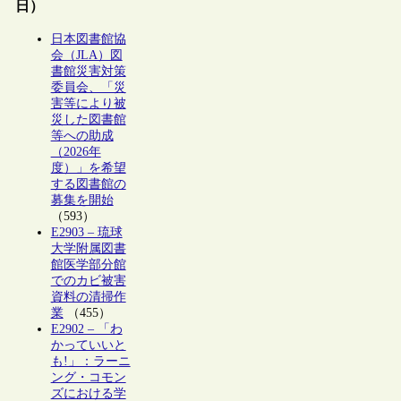
日）
日本図書館協
会（JLA）図
書館災害対策
委員会、「災
害等により被
災した図書館
等への助成
（2026年
度）」を希望
する図書館の
募集を開始
（593）
E2903 – 琉球
大学附属図書
館医学部分館
でのカビ被害
資料の清掃作
業
（455）
E2902 – 「わ
かっていいと
も!」：ラーニ
ング・コモン
ズにおける学