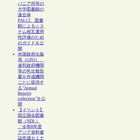
バニア州等の
大学図書館の
連合体
PALCI、図書
館によるシス
テム相互運用
性評価のため
のガイドを公
開
米国政府出版
局（GPO）、
連邦政府機関
等の年次報告
書を作成機関
ごとに提供す
る“Annual
Reports
collection”を公
開
【イベント】
国立国会図書
館（NDL）
「令和8年度
アジア資料書
誌作成セミナ