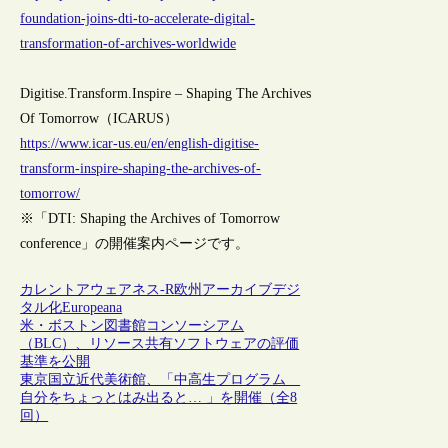
foundation-joins-dti-to-accelerate-digital-
transformation-of-archives-worldwide
Digitise.Transform.Inspire – Shaping The Archives
Of Tomorrow（ICARUS）
https://www.icar-us.eu/en/english-digitise-
transform-inspire-shaping-the-archives-of-
tomorrow/
※「DTI: Shaping the Archives of Tomorrow
conference」の開催案内ページです。
カレントアウェアネス-R
欧州
アーカイブ
デジ
タル化
Europeana
米・ボストン図書館コンソーシアム
（BLC）、リソース共有ソフトウェアの評価
基準を公開
東京国立近代美術館、「中高生プログラム
自分をちょっとはみ出ると… 」を開催（全8
回）