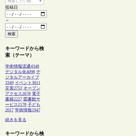
検索したい館種を選択してください
投稿日
～
検索
キーワードから検
索（テーマ）
学術情報流通
4348
デジタル化
4098
デ
ジタルアーカイブ
3349
イベント
3011
災害
2753
オープン
アクセス
2678
電子
書籍
2227
図書館サ
ービス
2178
子ども
2017
学術情報
1947
続きを見る
キーワードから検