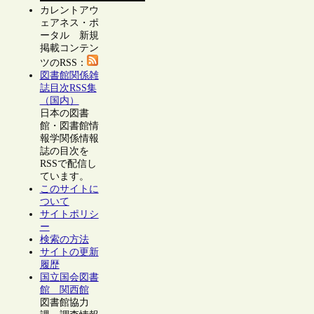
カレントアウ
ェアネス・ポ
ータル 新規
掲載コンテン
ツのRSS：
図書館関係雑
誌目次RSS集
（国内）
日本の図書
館・図書館情
報学関係情報
誌の目次を
RSSで配信し
ています。
このサイトに
ついて
サイトポリシ
ー
検索の方法
サイトの更新
履歴
国立国会図書
館 関西館
図書館協力