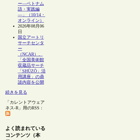
ー―ベトナム
語・実践編
―」（10/14・
オンライン）
2026年08月06
日
国立アートリ
サーチセンタ
ー
（NCAR）、
「全国美術館
収蔵品サーチ
「SHŪZŌ」活
用講座」の鼎
談内容を公開
続きを見る
「カレントアウェア
ネス-R」用のRSS：
よく読まれている
コンテンツ（本