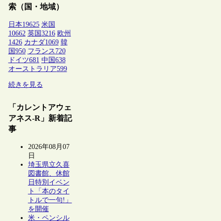
索（国・地域）
日本
19625
米国
10662
英国
3216
欧州
1426
カナダ
1069
韓
国
950
フランス
720
ドイツ
681
中国
638
オーストラリア
599
続きを見る
「カレントアウェ
アネス-R」新着記
事
2026年08月07
日
埼玉県立久喜
図書館、休館
日特別イベン
ト「本のタイ
トルで一句!」
を開催
米・ペンシル