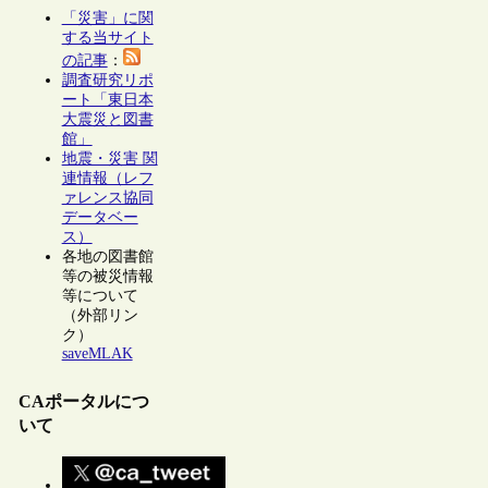
「災害」に関
する当サイト
の記事
：
調査研究リポ
ート「東日本
大震災と図書
館」
地震・災害 関
連情報（レフ
ァレンス協同
データベー
ス）
各地の図書館
等の被災情報
等について
（外部リン
ク）
saveMLAK
CAポータルにつ
いて