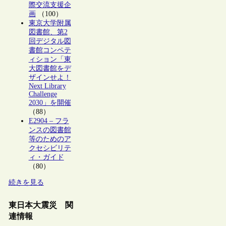
際交流支援企
画
（100）
東京大学附属
図書館、第2
回デジタル図
書館コンペテ
ィション「東
大図書館をデ
ザインせよ！
Next Library
Challenge
2030」を開催
（88）
E2904 – フラ
ンスの図書館
等のためのア
クセシビリテ
ィ・ガイド
（80）
続きを見る
東日本大震災 関
連情報