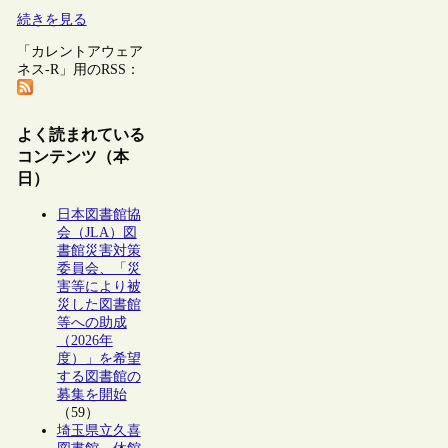
続きを見る
「カレントアウェア
ネス-R」用のRSS：
よく読まれている
コンテンツ（本
日）
日本図書館協
会（JLA）図
書館災害対策
委員会、「災
害等により被
災した図書館
等への助成
（2026年
度）」を希望
する図書館の
募集を開始
（59）
埼玉県立久喜