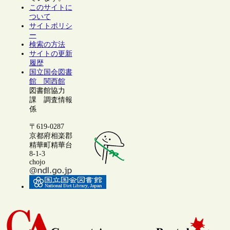
このサイトに
ついて
サイトポリシ
ー
検索の方法
サイトの更新
履歴
国立国会図書
館 関西館
図書館協力
課 調査情報
係
〒619-0287
京都府相楽郡
精華町精華台
8-1-3
chojo