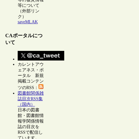
等について
（外部リン
ク）
saveMLAK
CAポータルにつ
いて
カレントアウ
ェアネス・ポ
ータル 新規
掲載コンテン
ツのRSS：
図書館関係雑
誌目次RSS集
（国内）
日本の図書
館・図書館情
報学関係情報
誌の目次を
RSSで配信し
ています。