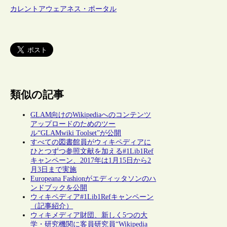
カレントアウェアネス・ポータル
類似の記事
GLAM向けのWikipediaへのコンテンツ
アップロードのためのツー
ル“GLAMwiki Toolset”が公開
すべての図書館員がウィキペディアに
ひとつずつ参照文献を加える#1Lib1Ref
キャンペーン、2017年は1月15日から2
月3日まで実施
Europeana Fashionがエディッタソンのハ
ンドブックを公開
ウィキペディア#1Lib1Refキャンペーン
（記事紹介）
ウィキメディア財団、新しく5つの大
学・研究機関に客員研究員“Wikipedia