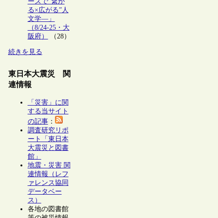
ーズで“繋が
る×広がる”人
文学―」
（8/24-25・大
阪府）
（28）
続きを見る
東日本大震災 関
連情報
「災害」に関
する当サイト
の記事
：
調査研究リポ
ート「東日本
大震災と図書
館」
地震・災害 関
連情報（レフ
ァレンス協同
データベー
ス）
各地の図書館
等の被災情報