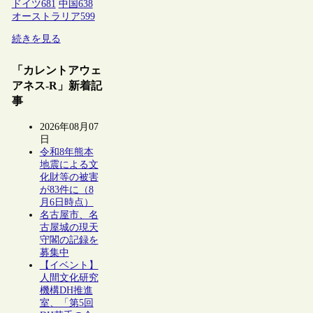
ドイツ
681
中国
638
オーストラリア
599
続きを見る
「カレントアウェ
アネス-R」新着記
事
2026年08月07
日
令和8年熊本
地震による文
化財等の被害
が83件に（8
月6日時点）
名古屋市、名
古屋城の現天
守閣の記録を
募集中
【イベント】
人間文化研究
機構DH推進
室、「第5回