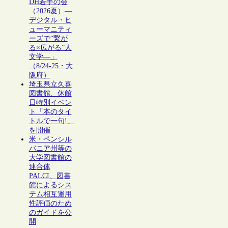
DH若手の会
（2026夏）―
デジタル・ヒ
ューマニティ
ーズで“繋が
る×広がる”人
文学―」
（8/24-25・大
阪府）
埼玉県立久喜
図書館、休館
日特別イベン
ト「本のタイ
トルで一句!」
を開催
米・ペンシル
バニア州等の
大学図書館の
連合体
PALCI、図書
館によるシス
テム相互運用
性評価のため
のガイドを公
開