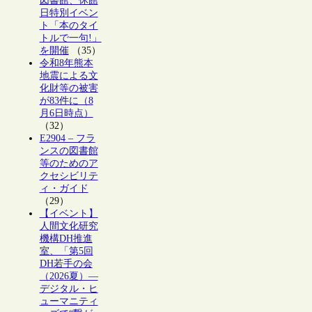
図書館、休館
日特別イベン
ト「本のタイ
トルで一句!」
を開催
（35）
令和8年熊本
地震による文
化財等の被害
が83件に（8
月6日時点）
（32）
E2904 – フラ
ンスの図書館
等のためのア
クセシビリテ
ィ・ガイド
（29）
【イベント】
人間文化研究
機構DH推進
室、「第5回
DH若手の会
（2026夏）―
デジタル・ヒ
ューマニティ