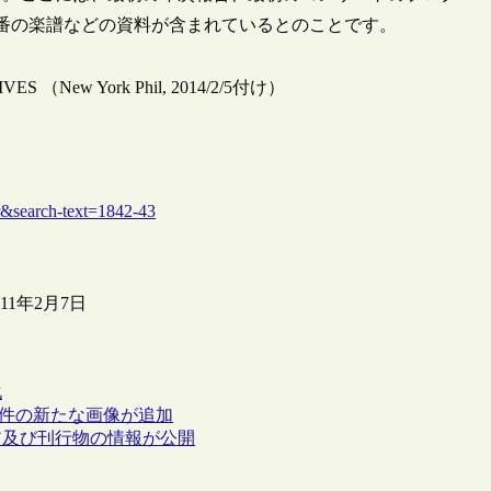
番の楽譜などの資料が含まれているとのことです。
S （New York Phil, 2014/2/5付け）
ter&search-text=1842-43
11年2月7日
化
0件の新たな画像が追加
ア及び刊行物の情報が公開