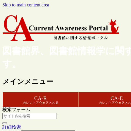
Skip to main content area
図書館界、図書館情報学に関
す。
メインメニュー
CA-R
CA-E
カレントアウェアネス-R
カレントアウェアネス
検索フォーム
詳細検索