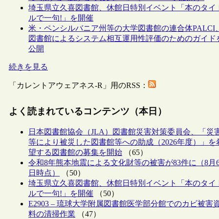
埼玉県立久喜図書館、休館日特別イベント「本のタイ
ルで一句!」を開催
米・ペンシルバニア州等の大学図書館の連合体PALCI
図書館によるシステム相互運用性評価のためのガイド
公開
続きを見る
「カレントアウェアネス-R」用のRSS：
よく読まれているコンテンツ（本日）
日本図書館協会（JLA）図書館災害対策委員会、「災
等により被災した図書館等への助成（2026年度）」を
望する図書館の募集を開始
（65）
令和8年熊本地震による文化財等の被害が83件に（8月
日時点）
（50）
埼玉県立久喜図書館、休館日特別イベント「本のタイ
ルで一句!」を開催
（50）
E2903 – 琉球大学附属図書館医学部分館でのカビ被害
料の清掃作業
（47）