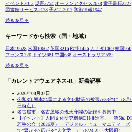
イベント
3012
災害
2754
オープンアクセス
2678
電子書籍
2227
図書館サービス
2178
子ども
2017
学術情報
1947
続きを見る
キーワードから検索（国・地域）
日本
19628
米国
10662
英国
3216
欧州
1426
カナダ
1069
韓国
950
フランス
720
ドイツ
681
中国
638
オーストラリア
599
続きを見る
「カレントアウェアネス-R」新着記事
2026年08月07日
令和8年熊本地震による文化財等の被害が83件に（8月
日時点）
名古屋市、名古屋城の現天守閣の記録を募集中
【イベント】人間文化研究機構DH推進室、「第5回 D
若手の会（2026夏）―デジタル・ヒューマニティーズ
で“繋がる×広がる”人文学―」（8/24-25・大阪府）