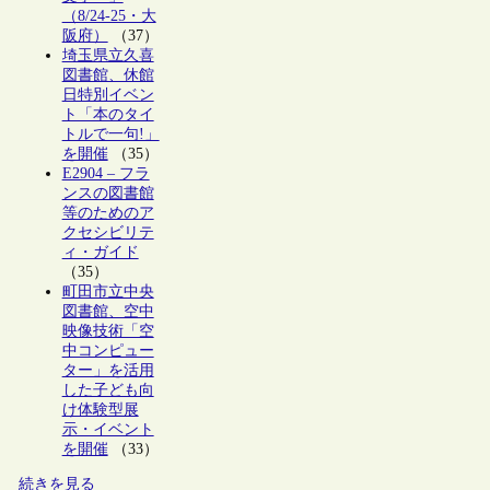
（8/24-25・大
阪府）
（37）
埼玉県立久喜
図書館、休館
日特別イベン
ト「本のタイ
トルで一句!」
を開催
（35）
E2904 – フラ
ンスの図書館
等のためのア
クセシビリテ
ィ・ガイド
（35）
町田市立中央
図書館、空中
映像技術「空
中コンピュー
ター」を活用
した子ども向
け体験型展
示・イベント
を開催
（33）
続きを見る