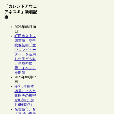
「カレントアウェ
アネス-R」新着記
事
2026年08月10
日
町田市立中央
図書館、空中
映像技術「空
中コンピュー
ター」を活用
した子ども向
け体験型展
示・イベント
を開催
2026年08月07
日
令和8年熊本
地震による文
化財等の被害
が83件に（8
月6日時点）
名古屋市、名
古屋城の現天