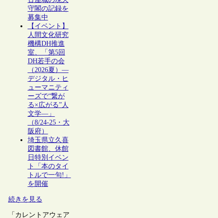
守閣の記録を
募集中
【イベント】
人間文化研究
機構DH推進
室、「第5回
DH若手の会
（2026夏）―
デジタル・ヒ
ューマニティ
ーズで“繋が
る×広がる”人
文学―」
（8/24-25・大
阪府）
埼玉県立久喜
図書館、休館
日特別イベン
ト「本のタイ
トルで一句!」
を開催
続きを見る
「カレントアウェア