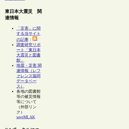
東日本大震災 関
連情報
「災害」に関
する当サイト
の記事
：
調査研究リポ
ート「東日本
大震災と図書
館」
地震・災害 関
連情報（レフ
ァレンス協同
データベー
ス）
各地の図書館
等の被災情報
等について
（外部リン
ク）
saveMLAK