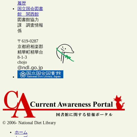
履歴
国立国会図書
館 関西館
図書館協力
課 調査情報
係
〒619-0287
京都府相楽郡
精華町精華台
8-1-3
chojo
© 2006- National Diet Library
ホーム