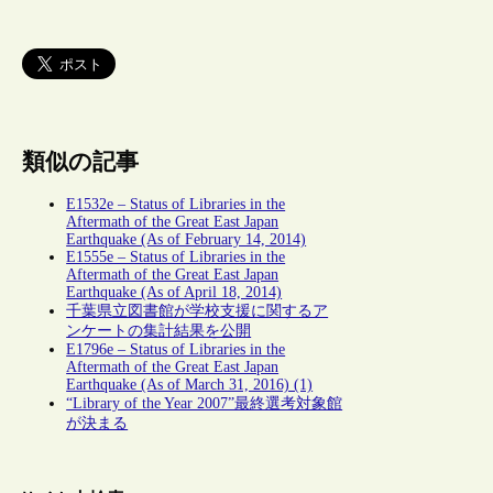
類似の記事
E1532e – Status of Libraries in the
Aftermath of the Great East Japan
Earthquake (As of February 14, 2014)
E1555e – Status of Libraries in the
Aftermath of the Great East Japan
Earthquake (As of April 18, 2014)
千葉県立図書館が学校支援に関するア
ンケートの集計結果を公開
E1796e – Status of Libraries in the
Aftermath of the Great East Japan
Earthquake (As of March 31, 2016) (1)
“Library of the Year 2007”最終選考対象館
が決まる