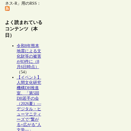
ネス-R」用のRSS：
よく読まれている
コンテンツ（本
日）
令和8年熊本
地震による文
化財等の被害
が83件に（8
月6日時点）
（54）
【イベント】
人間文化研究
機構DH推進
室、「第5回
DH若手の会
（2026夏）―
デジタル・ヒ
ューマニティ
ーズで“繋が
る×広がる”人
文学―」