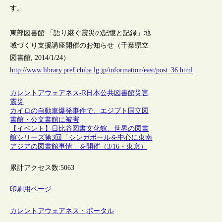
す。
東部図書館 「語り継ぐ震災の記憶と記録」地
域づくり支援講座開催のお知らせ（千葉県立
図書館, 2014/1/24）
http://www.library.pref.chiba.lg.jp/information/east/post_36.html
カレントアウェアネス-R
日本
公共図書館
災害
震災
カイロの自動車爆発事件で、エジプト国立図
書館・公文書館に被害
【イベント】日比谷図書文化館、世界の図書
館シリーズ第3回「シンガポールを中心に東南
アジアの図書館事情」を開催（3/16・東京）
累計アクセス数:
5063
印刷用ページ
カレントアウェアネス・ポータル