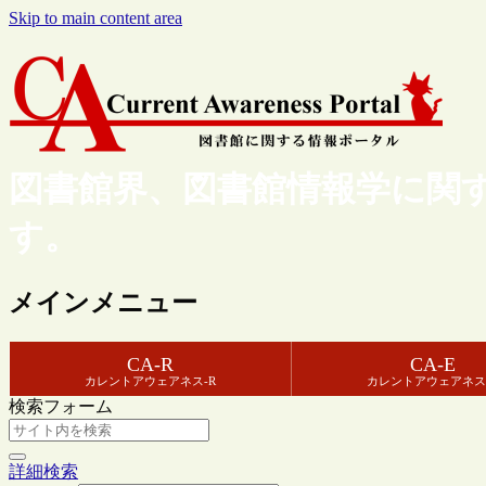
Skip to main content area
図書館界、図書館情報学に関
す。
メインメニュー
CA-R
CA-E
カレントアウェアネス-R
カレントアウェアネス
検索フォーム
詳細検索