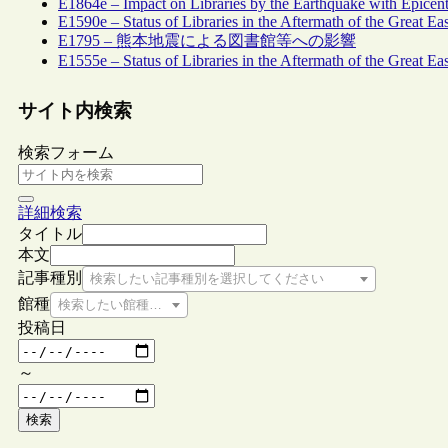
E1864e – Impact on Libraries by the Earthquake with Epicente
E1590e – Status of Libraries in the Aftermath of the Great E
E1795 – 熊本地震による図書館等への影響
E1555e – Status of Libraries in the Aftermath of the Great Ea
サイト内検索
検索フォーム
詳細検索
タイトル
本文
記事種別
検索したい記事種別を選択してください
館種
検索したい館種を選択してください
投稿日
～
検索