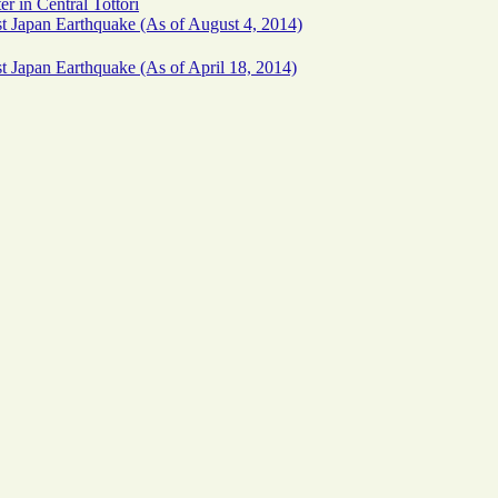
r in Central Tottori
ast Japan Earthquake (As of August 4, 2014)
st Japan Earthquake (As of April 18, 2014)