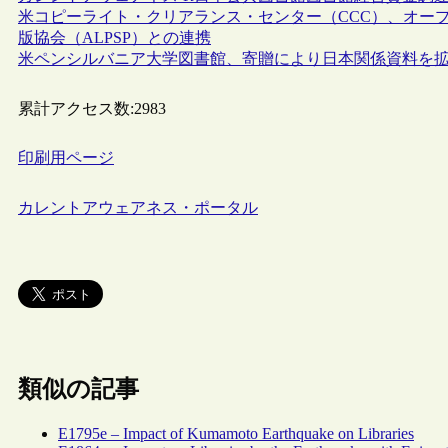
米コピーライト・クリアランス・センター（CCC）、オー
版協会（ALPSP）との連携
米ペンシルバニア大学図書館、寄贈により日本関係資料を
累計アクセス数:
2983
印刷用ページ
カレントアウェアネス・ポータル
類似の記事
E1795e – Impact of Kumamoto Earthquake on Libraries