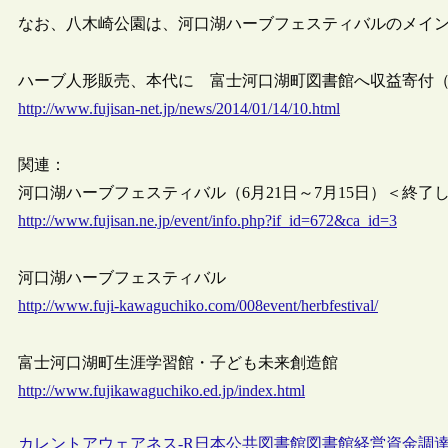
なお、八木崎公園は、河口湖ハーブフェスティバルのメイ
ハーブ人形販売、本代に 富士河口湖町図書館へ収益寄付（山梨日日
http://www.fujisan-net.jp/news/2014/01/14/10.html
関連：
河口湖ハーブフェスティバル（6月21日～7月15日）＜終了
http://www.fujisan.ne.jp/event/info.php?if_id=672&ca_id=3
河口湖ハーブフェスティバル
http://www.fuji-kawaguchiko.com/008event/herbfestival/
富士河口湖町生涯学習館・子ども未来創造館
http://www.fujikawaguchiko.ed.jp/index.html
カレントアウェアネス-R
日本
公共図書館
図書館経営
資金調