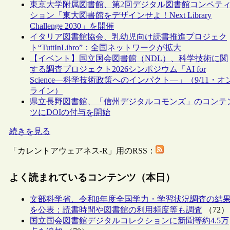
東京大学附属図書館、第2回デジタル図書館コンペテ
ション「東大図書館をデザインせよ！Next Library
Challenge 2030」を開催
イタリア図書館協会、乳幼児向け読書推進プロジェク
ト“TuttInLibro”：全国ネットワークが拡大
【イベント】国立国会図書館（NDL）、科学技術に関
する調査プロジェクト2026シンポジウム「AI for
Science―科学技術政策へのインパクト―」（9/11・オ
ライン）
県立長野図書館、「信州デジタルコモンズ」のコンテ
ツにDOIの付与を開始
続きを見る
「カレントアウェアネス-R」用のRSS：
よく読まれているコンテンツ（本日）
文部科学省、令和8年度全国学力・学習状況調査の結
を公表：読書時間や図書館の利用頻度等も調査
（72）
国立国会図書館デジタルコレクションに新聞等約4.5万