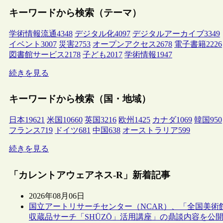
キーワードから検索（テーマ）
学術情報流通
4348
デジタル化
4097
デジタルアーカイブ
3349
イベント
3007
災害
2753
オープンアクセス
2678
電子書籍
2226
図書館サービス
2178
子ども
2017
学術情報
1947
続きを見る
キーワードから検索（国・地域）
日本
19621
米国
10660
英国
3216
欧州
1425
カナダ
1069
韓国
950
フランス
719
ドイツ
681
中国
638
オーストラリア
599
続きを見る
「カレントアウェアネス-R」新着記事
2026年08月06日
国立アートリサーチセンター（NCAR）、「全国美術
収蔵品サーチ「SHŪZŌ」活用講座」の鼎談内容を公