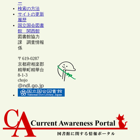
ー
検索の方法
サイトの更新
履歴
国立国会図書
館 関西館
図書館協力
課 調査情報
係
〒619-0287
京都府相楽郡
精華町精華台
8-1-3
chojo