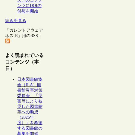
ズ」のコンテ
ンツにDOIの
付与を開始
続きを見る
「カレントアウェア
ネス-R」用のRSS：
よく読まれている
コンテンツ（本
日）
日本図書館協
会（JLA）図
書館災害対策
委員会、「災
害等により被
災した図書館
等への助成
（2026年
度）」を希望
する図書館の
募集を開始