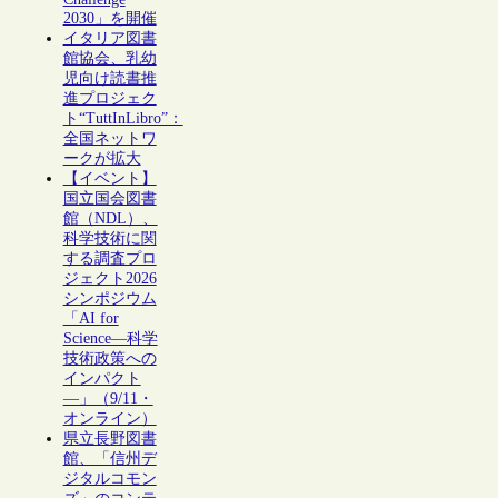
2030」を開催
イタリア図書
館協会、乳幼
児向け読書推
進プロジェク
ト“TuttInLibro”：
全国ネットワ
ークが拡大
【イベント】
国立国会図書
館（NDL）、
科学技術に関
する調査プロ
ジェクト2026
シンポジウム
「AI for
Science―科学
技術政策への
インパクト
―」（9/11・
オンライン）
県立長野図書
館、「信州デ
ジタルコモン