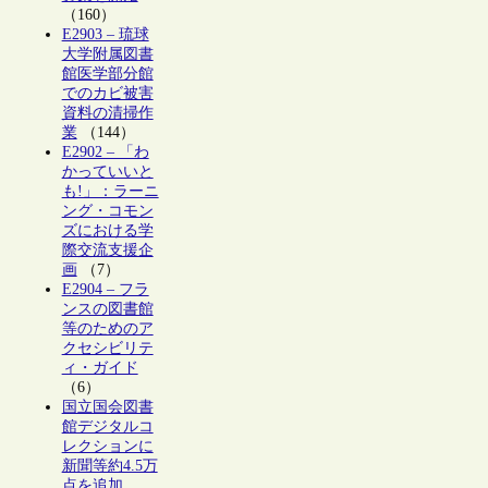
（160）
E2903 – 琉球
大学附属図書
館医学部分館
でのカビ被害
資料の清掃作
業
（144）
E2902 – 「わ
かっていいと
も!」：ラーニ
ング・コモン
ズにおける学
際交流支援企
画
（7）
E2904 – フラ
ンスの図書館
等のためのア
クセシビリテ
ィ・ガイド
（6）
国立国会図書
館デジタルコ
レクションに
新聞等約4.5万
点を追加