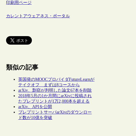
印刷用ページ
カレントアウェアネス・ポータル
類似の記事
英国発のMOOCプロバイダFutureLearnが
テイクオフ まずは8コースから
arXiv、剽窃が判明した論文67本を削除
2018年5月の1か月間にarXivに投稿され
たプレプリントが1万2,000本を超える
arXiv、APIを公開
プレプリントサーバarXivのダウンロー
ド数が10億を突破