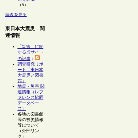
（5）
続きを見る
東日本大震災 関
連情報
「災害」に関
する当サイト
の記事
：
調査研究リポ
ート「東日本
大震災と図書
館」
地震・災害 関
連情報（レフ
ァレンス協同
データベー
ス）
各地の図書館
等の被災情報
等について
（外部リン
ク）