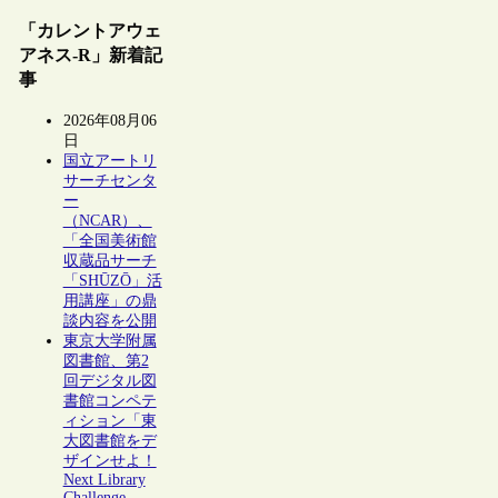
「カレントアウェ
アネス-R」新着記
事
2026年08月06
日
国立アートリ
サーチセンタ
ー
（NCAR）、
「全国美術館
収蔵品サーチ
「SHŪZŌ」活
用講座」の鼎
談内容を公開
東京大学附属
図書館、第2
回デジタル図
書館コンペテ
ィション「東
大図書館をデ
ザインせよ！
Next Library
Challenge