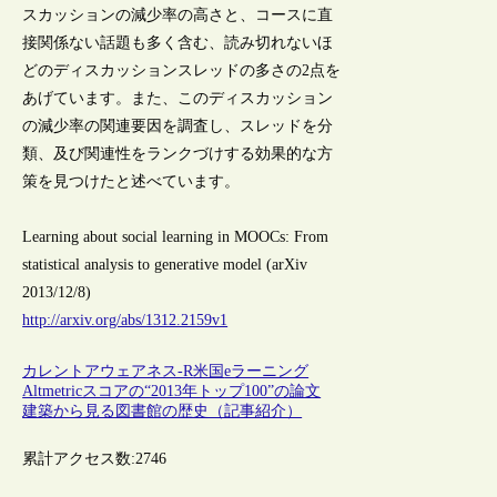
スカッションの減少率の高さと、コースに直
接関係ない話題も多く含む、読み切れないほ
どのディスカッションスレッドの多さの2点を
あげています。また、このディスカッション
の減少率の関連要因を調査し、スレッドを分
類、及び関連性をランクづけする効果的な方
策を見つけたと述べています。
Learning about social learning in MOOCs: From
statistical analysis to generative model (arXiv
2013/12/8)
http://arxiv.org/abs/1312.2159v1
カレントアウェアネス-R
米国
eラーニング
Altmetricスコアの“2013年トップ100”の論文
建築から見る図書館の歴史（記事紹介）
累計アクセス数:
2746