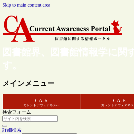
Skip to main content area
図書館界、図書館情報学に関
す。
メインメニュー
CA-R
CA-E
カレントアウェアネス-R
カレントアウェアネス
検索フォーム
詳細検索