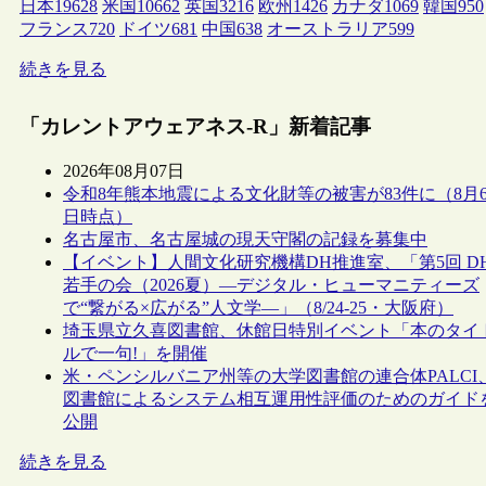
日本
19628
米国
10662
英国
3216
欧州
1426
カナダ
1069
韓国
950
フランス
720
ドイツ
681
中国
638
オーストラリア
599
続きを見る
「カレントアウェアネス-R」新着記事
2026年08月07日
令和8年熊本地震による文化財等の被害が83件に（8月
日時点）
名古屋市、名古屋城の現天守閣の記録を募集中
【イベント】人間文化研究機構DH推進室、「第5回 D
若手の会（2026夏）―デジタル・ヒューマニティーズ
で“繋がる×広がる”人文学―」（8/24-25・大阪府）
埼玉県立久喜図書館、休館日特別イベント「本のタイ
ルで一句!」を開催
米・ペンシルバニア州等の大学図書館の連合体PALCI
図書館によるシステム相互運用性評価のためのガイド
公開
続きを見る