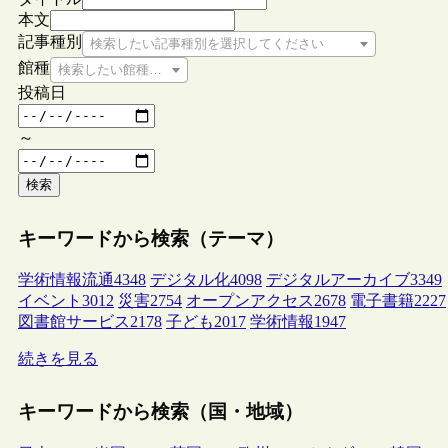
本文
記事種別
検索したい記事種別を選択してください
館種
検索したい館種を選択してください
投稿日
～
検索
キーワードから検索（テーマ）
学術情報流通
4348
デジタル化
4098
デジタルアーカイブ
3349
イベント
3012
災害
2754
オープンアクセス
2678
電子書籍
2227
図書館サービス
2178
子ども
2017
学術情報
1947
続きを見る
キーワードから検索（国・地域）