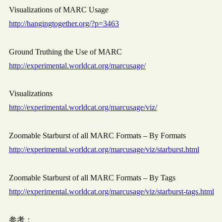
Visualizations of MARC Usage
http://hangingtogether.org/?p=3463
Ground Truthing the Use of MARC
http://experimental.worldcat.org/marcusage/
Visualizations
http://experimental.worldcat.org/marcusage/viz/
Zoomable Starburst of all MARC Formats – By Formats
http://experimental.worldcat.org/marcusage/viz/starburst.html
Zoomable Starburst of all MARC Formats – By Tags
http://experimental.worldcat.org/marcusage/viz/starburst-tags.html
参考：