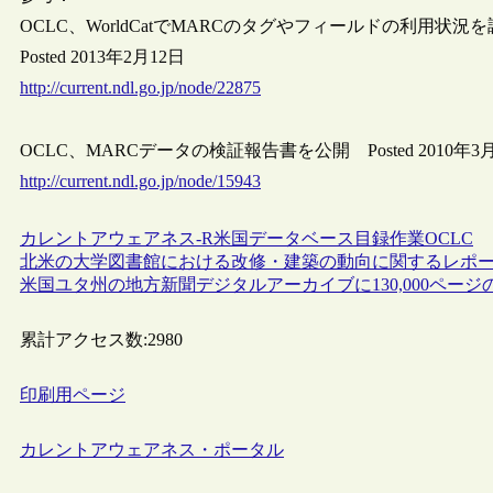
OCLC、WorldCatでMARCのタグやフィールドの利用状況を調査す
Posted 2013年2月12日
http://current.ndl.go.jp/node/22875
OCLC、MARCデータの検証報告書を公開 Posted 2010年3
http://current.ndl.go.jp/node/15943
カレントアウェアネス-R
米国
データベース
目録作業
OCLC
北米の大学図書館における改修・建築の動向に関するレポ
米国ユタ州の地方新聞デジタルアーカイブに130,000ペー
累計アクセス数:
2980
印刷用ページ
カレントアウェアネス・ポータル