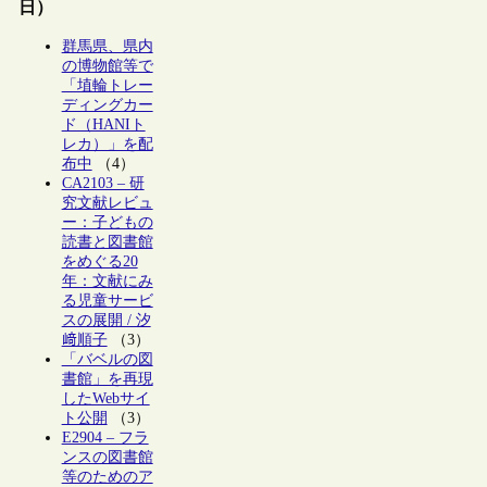
日）
群馬県、県内
の博物館等で
「埴輪トレー
ディングカー
ド（HANIト
レカ）」を配
布中
（4）
CA2103 – 研
究文献レビュ
ー：子どもの
読書と図書館
をめぐる20
年：文献にみ
る児童サービ
スの展開 / 汐
﨑順子
（3）
「バベルの図
書館」を再現
したWebサイ
ト公開
（3）
E2904 – フラ
ンスの図書館
等のためのア