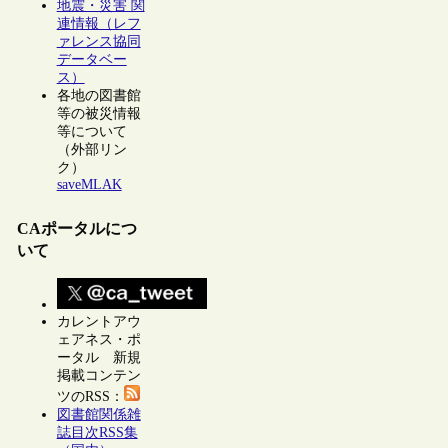
地震・災害 関
連情報（レフ
ァレンス協同
データベー
ス）
各地の図書館
等の被災情報
等について
（外部リン
ク）
saveMLAK
CAポータルにつ
いて
カレントアウ
ェアネス・ポ
ータル 新規
掲載コンテン
ツのRSS：
図書館関係雑
誌目次RSS集