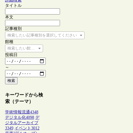
詳細検索
タイトル
本文
記事種別
検索したい記事種別を選択してください
館種
検索したい館種を選択してください
投稿日
～
検索
キーワードから検
索（テーマ）
学術情報流通
4348
デジタル化
4098
デ
ジタルアーカイブ
3349
イベント
3012