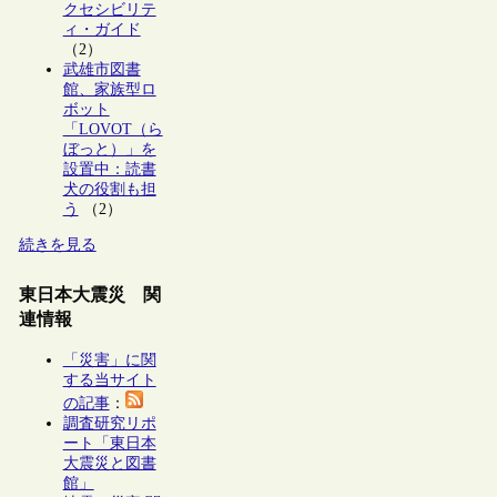
クセシビリテ
ィ・ガイド
（2）
武雄市図書
館、家族型ロ
ボット
「LOVOT（ら
ぼっと）」を
設置中：読書
犬の役割も担
う
（2）
続きを見る
東日本大震災 関
連情報
「災害」に関
する当サイト
の記事
：
調査研究リポ
ート「東日本
大震災と図書
館」