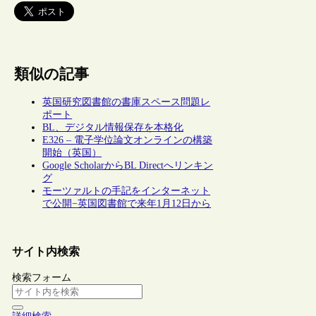
類似の記事
英国研究図書館の書庫スペース問題レ
ポート
BL、デジタル情報保存を本格化
E326 – 電子学位論文オンラインの構築
開始（英国）
Google ScholarからBL Directへリンキン
グ
モーツァルトの手記をインターネット
で公開−英国図書館で来年1月12日から
サイト内検索
検索フォーム