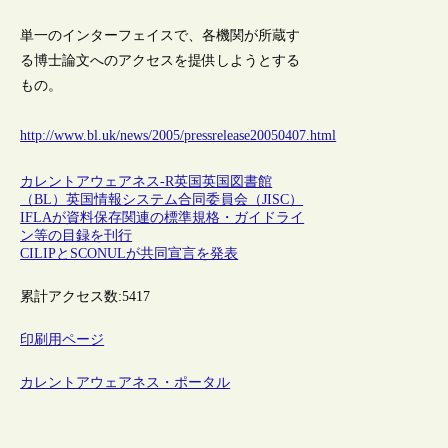
単一のインターフェイスで、各機関が所蔵す
る博士論文へのアクセスを提供しようとする
もの。
http://www.bl.uk/news/2005/pressrelease20050407.html
カレントアウェアネス-R
英国
英国図書館
（BL）
英国情報システム合同委員会（JISC）
IFLAが資料保存関連の標準規格・ガイドライ
ン等の目録を刊行
CILIPとSCONULが共同宣言を発表
累計アクセス数:
5417
印刷用ページ
カレントアウェアネス・ポータル