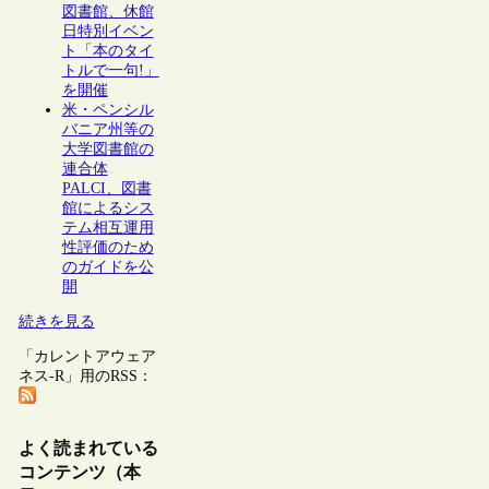
図書館、休館
日特別イベン
ト「本のタイ
トルで一句!」
を開催
米・ペンシル
バニア州等の
大学図書館の
連合体
PALCI、図書
館によるシス
テム相互運用
性評価のため
のガイドを公
開
続きを見る
「カレントアウェア
ネス-R」用のRSS：
よく読まれている
コンテンツ（本