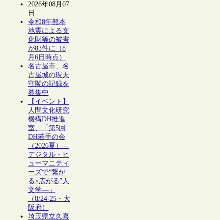
2026年08月07
日
令和8年熊本
地震による文
化財等の被害
が83件に（8
月6日時点）
名古屋市、名
古屋城の現天
守閣の記録を
募集中
【イベント】
人間文化研究
機構DH推進
室、「第5回
DH若手の会
（2026夏）―
デジタル・ヒ
ューマニティ
ーズで“繋が
る×広がる”人
文学―」
（8/24-25・大
阪府）
埼玉県立久喜