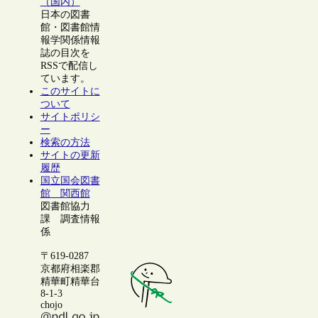
（国内）
日本の図書
館・図書館情
報学関係情報
誌の目次を
RSSで配信し
ています。
このサイトに
ついて
サイトポリシ
ー
検索の方法
サイトの更新
履歴
国立国会図書
館 関西館
図書館協力
課 調査情報
係
〒619-0287
京都府相楽郡
精華町精華台
8-1-3
chojo