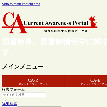
Skip to main content area
図書館界、図書館情報学に関
す。
メインメニュー
CA-R
CA-E
カレントアウェアネス-R
カレントアウェアネス
検索フォーム
詳細検索