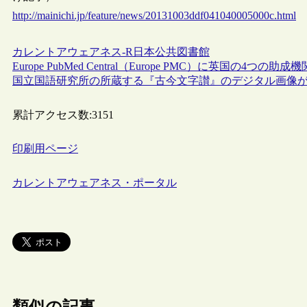
http://mainichi.jp/feature/news/20131003ddf041040005000c.html
カレントアウェアネス-R
日本
公共図書館
Europe PubMed Central（Europe PMC）に英国の4つの助
国立国語研究所の所蔵する『古今文字讃』のデジタル画像
累計アクセス数:
3151
印刷用ページ
カレントアウェアネス・ポータル
類似の記事