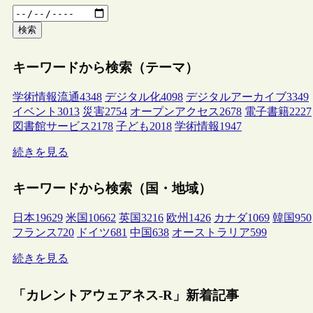
検索
キーワードから検索（テーマ）
学術情報流通
4348
デジタル化
4098
デジタルアーカイブ
3349
イベント
3013
災害
2754
オープンアクセス
2678
電子書籍
2227
図書館サービス
2178
子ども
2018
学術情報
1947
続きを見る
キーワードから検索（国・地域）
日本
19629
米国
10662
英国
3216
欧州
1426
カナダ
1069
韓国
950
フランス
720
ドイツ
681
中国
638
オーストラリア
599
続きを見る
「カレントアウェアネス-R」新着記事