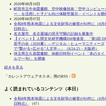
2026年08月10日
町田市立中央図書館、空中映像技術「空中コンピュー
ー」を活用した子ども向け体験型展示・イベントを開
2026年08月07日
令和8年熊本地震による文化財等の被害が83件に（8月
日時点）
名古屋市、名古屋城の現天守閣の記録を募集中
【イベント】人間文化研究機構DH推進室、「第5回 D
若手の会（2026夏）―デジタル・ヒューマニティーズ
で“繋がる×広がる”人文学―」（8/24-25・大阪府）
埼玉県立久喜図書館、休館日特別イベント「本のタイ
ルで一句!」を開催
続きを見る
「カレントアウェアネス-R」用のRSS：
よく読まれているコンテンツ（本日）
令和8年熊本地震による文化財等の被害が83件に（8月
日時点）
（67）