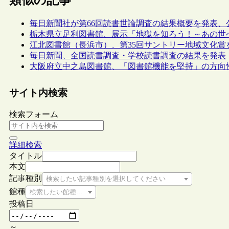
毎日新聞社が第66回読書世論調査の結果概要を発表、
栃木県立足利図書館、展示「地獄を知ろう！～あの世
江北図書館（長浜市）、第35回サントリー地域文化賞
毎日新聞、全国読書調査・学校読書調査の結果を発表
大阪府立中之島図書館、「図書館機能を堅持」の方向
サイト内検索
検索フォーム
詳細検索
タイトル
本文
記事種別
検索したい記事種別を選択してください
館種
検索したい館種を選択してください
投稿日
～