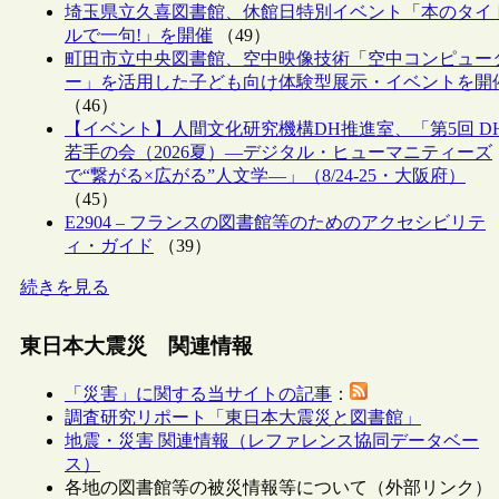
埼玉県立久喜図書館、休館日特別イベント「本のタイ
ルで一句!」を開催
（49）
町田市立中央図書館、空中映像技術「空中コンピュー
ー」を活用した子ども向け体験型展示・イベントを開
（46）
【イベント】人間文化研究機構DH推進室、「第5回 D
若手の会（2026夏）―デジタル・ヒューマニティーズ
で“繋がる×広がる”人文学―」（8/24-25・大阪府）
（45）
E2904 – フランスの図書館等のためのアクセシビリテ
ィ・ガイド
（39）
続きを見る
東日本大震災 関連情報
「災害」に関する当サイトの記事
：
調査研究リポート「東日本大震災と図書館」
地震・災害 関連情報（レファレンス協同データベー
ス）
各地の図書館等の被災情報等について（外部リンク）