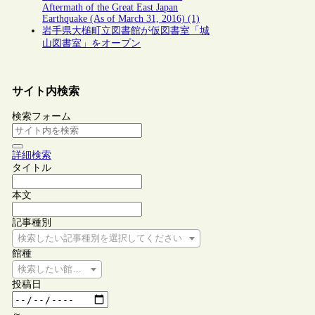
Aftermath of the Great East Japan
Earthquake (As of March 31, 2016) (1)
岩手県大槌町立図書館が仮図書室「城
山図書室」をオープン
サイト内検索
検索フォーム
詳細検索
タイトル
本文
記事種別
検索したい記事種別を選択してください
館種
検索したい館種を選択してください
投稿日
～