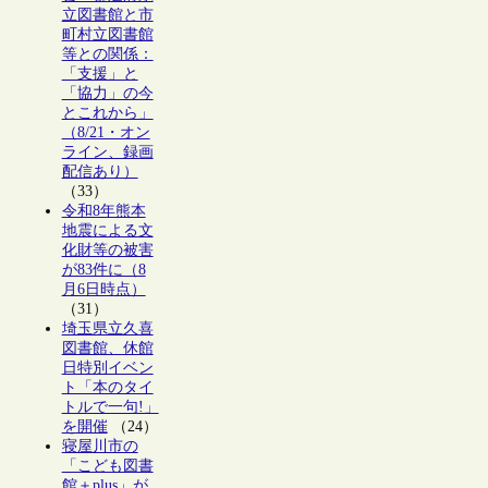
立図書館と市
町村立図書館
等との関係：
「支援」と
「協力」の今
とこれから」
（8/21・オン
ライン、録画
配信あり）
（33）
令和8年熊本
地震による文
化財等の被害
が83件に（8
月6日時点）
（31）
埼玉県立久喜
図書館、休館
日特別イベン
ト「本のタイ
トルで一句!」
を開催
（24）
寝屋川市の
「こども図書
館＋plus」が