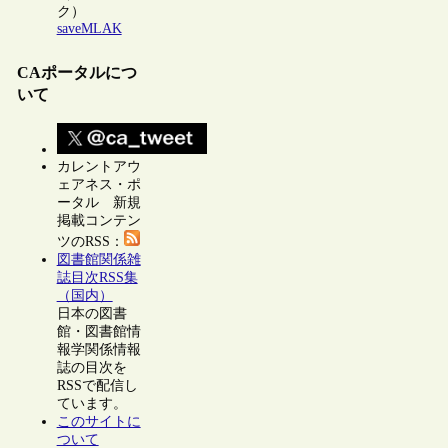
ク）
saveMLAK
CAポータルにつ
いて
カレントアウ
ェアネス・ポ
ータル 新規
掲載コンテン
ツのRSS：
図書館関係雑
誌目次RSS集
（国内）
日本の図書
館・図書館情
報学関係情報
誌の目次を
RSSで配信し
ています。
このサイトに
ついて