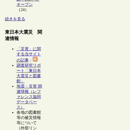
オープン
（24）
続きを見る
東日本大震災 関
連情報
「災害」に関
する当サイト
の記事
：
調査研究リポ
ート「東日本
大震災と図書
館」
地震・災害 関
連情報（レフ
ァレンス協同
データベー
ス）
各地の図書館
等の被災情報
等について
（外部リン