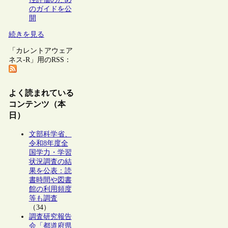
のガイドを公
開
続きを見る
「カレントアウェア
ネス-R」用のRSS：
よく読まれている
コンテンツ（本
日）
文部科学省、
令和8年度全
国学力・学習
状況調査の結
果を公表：読
書時間や図書
館の利用頻度
等も調査
（34）
調査研究報告
会「都道府県