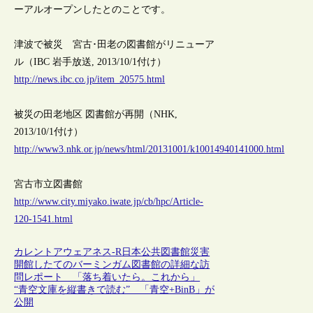
ーアルオープンしたとのことです。
津波で被災 宮古･田老の図書館がリニューア
ル（IBC 岩手放送, 2013/10/1付け）
http://news.ibc.co.jp/item_20575.html
被災の田老地区 図書館が再開（NHK,
2013/10/1付け）
http://www3.nhk.or.jp/news/html/20131001/k10014940141000.html
宮古市立図書館
http://www.city.miyako.iwate.jp/cb/hpc/Article-
120-1541.html
カレントアウェアネス-R
日本
公共図書館
災害
開館したてのバーミンガム図書館の詳細な訪
問レポート 「落ち着いたら。これから」
“青空文庫を縦書きで読む” 「青空+BinB」が
公開