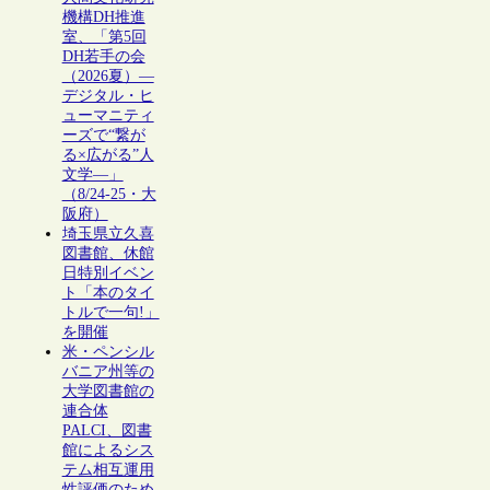
機構DH推進
室、「第5回
DH若手の会
（2026夏）―
デジタル・ヒ
ューマニティ
ーズで“繋が
る×広がる”人
文学―」
（8/24-25・大
阪府）
埼玉県立久喜
図書館、休館
日特別イベン
ト「本のタイ
トルで一句!」
を開催
米・ペンシル
バニア州等の
大学図書館の
連合体
PALCI、図書
館によるシス
テム相互運用
性評価のため