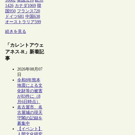
10662
英国
3216
欧州
1426
カナダ
1069
韓
国
950
フランス
720
ドイツ
681
中国
638
オーストラリア
599
続きを見る
「カレントアウェ
アネス-R」新着記
事
2026年08月07
日
令和8年熊本
地震による文
化財等の被害
が83件に（8
月6日時点）
名古屋市、名
古屋城の現天
守閣の記録を
募集中
【イベント】
人間文化研究