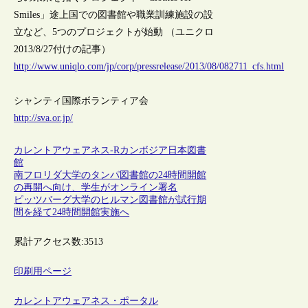
Smiles」途上国での図書館や職業訓練施設の設
立など、5つのプロジェクトが始動 （ユニクロ
2013/8/27付けの記事）
http://www.uniqlo.com/jp/corp/pressrelease/2013/08/082711_cfs.html
シャンティ国際ボランティア会
http://sva.or.jp/
カレントアウェアネス-R
カンボジア
日本
図書
館
南フロリダ大学のタンパ図書館の24時間開館
の再開へ向け、学生がオンライン署名
ピッツバーグ大学のヒルマン図書館が試行期
間を経て24時間開館実施へ
累計アクセス数:
3513
印刷用ページ
カレントアウェアネス・ポータル