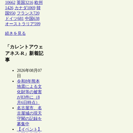
10662
英国
3216
欧州
1426
カナダ
1069
韓
国
950
フランス
720
ドイツ
681
中国
638
オーストラリア
599
続きを見る
「カレントアウェ
アネス-R」新着記
事
2026年08月07
日
令和8年熊本
地震による文
化財等の被害
が83件に（8
月6日時点）
名古屋市、名
古屋城の現天
守閣の記録を
募集中
【イベント】