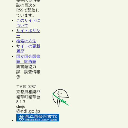
誌の目次を
RSSで配信し
ています。
このサイトに
ついて
サイトポリシ
ー
検索の方法
サイトの更新
履歴
国立国会図書
館 関西館
図書館協力
課 調査情報
係
〒619-0287
京都府相楽郡
精華町精華台
8-1-3
chojo