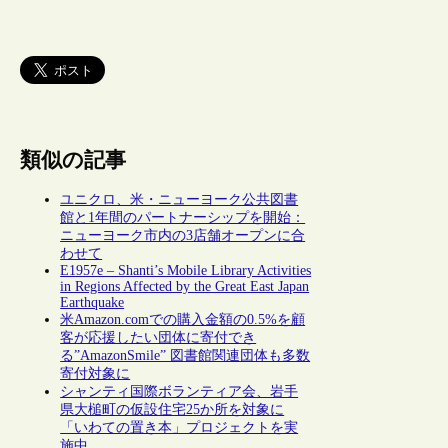
類似の記事
ユニクロ、米・ニューヨーク公共図書
館と1年間のパートナーシップを開始：
ニューヨーク市内の3店舗オープンに合
わせて
E1957e – Shanti’s Mobile Library Activities
in Regions Affected by the Great East Japan
Earthquake
米Amazon.comでの購入金額の0.5%を顧
客が応援したい団体に寄付でき
る”AmazonSmile” 図書館関連団体も多数
寄付対象に
シャンティ国際ボランティア会、岩手
県大槌町の仮設住宅25か所を対象に
「いわての置き本」プロジェクトを実
施中