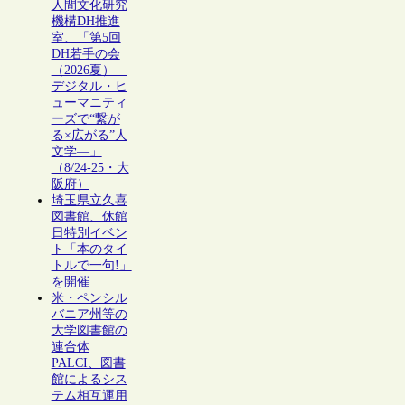
人間文化研究
機構DH推進
室、「第5回
DH若手の会
（2026夏）―
デジタル・ヒ
ューマニティ
ーズで“繋が
る×広がる”人
文学―」
（8/24-25・大
阪府）
埼玉県立久喜
図書館、休館
日特別イベン
ト「本のタイ
トルで一句!」
を開催
米・ペンシル
バニア州等の
大学図書館の
連合体
PALCI、図書
館によるシス
テム相互運用