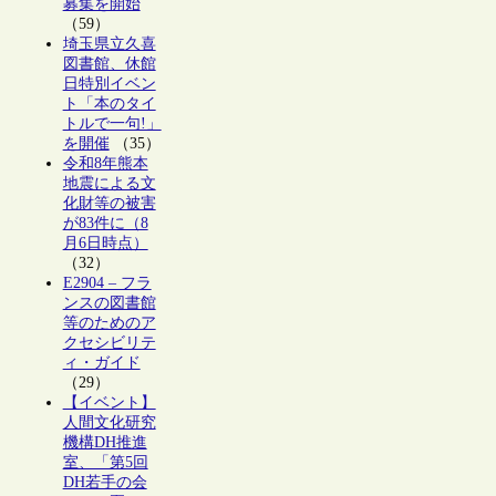
募集を開始
（59）
埼玉県立久喜
図書館、休館
日特別イベン
ト「本のタイ
トルで一句!」
を開催
（35）
令和8年熊本
地震による文
化財等の被害
が83件に（8
月6日時点）
（32）
E2904 – フラ
ンスの図書館
等のためのア
クセシビリテ
ィ・ガイド
（29）
【イベント】
人間文化研究
機構DH推進
室、「第5回
DH若手の会