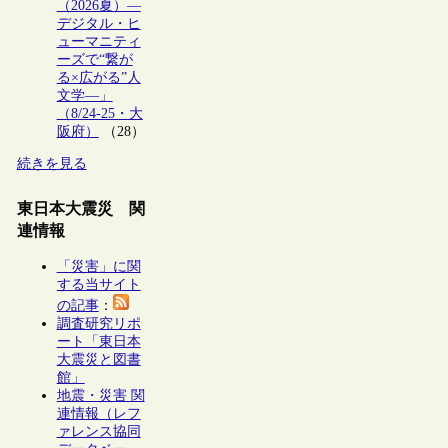
（2026夏）―
デジタル・ヒ
ューマニティ
ーズで“繋が
る×広がる”人
文学―」
（8/24-25・大
阪府）
（28）
続きを見る
東日本大震災 関
連情報
「災害」に関
する当サイト
の記事
：
調査研究リポ
ート「東日本
大震災と図書
館」
地震・災害 関
連情報（レフ
ァレンス協同