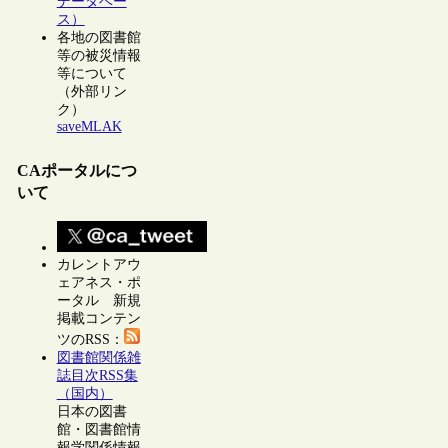
データベー
ス）
各地の図書館
等の被災情報
等について
（外部リン
ク）
saveMLAK
CAポータルにつ
いて
カレントアウ
ェアネス・ポ
ータル 新規
掲載コンテン
ツのRSS：
図書館関係雑
誌目次RSS集
（国内）
日本の図書
館・図書館情
報学関係情報