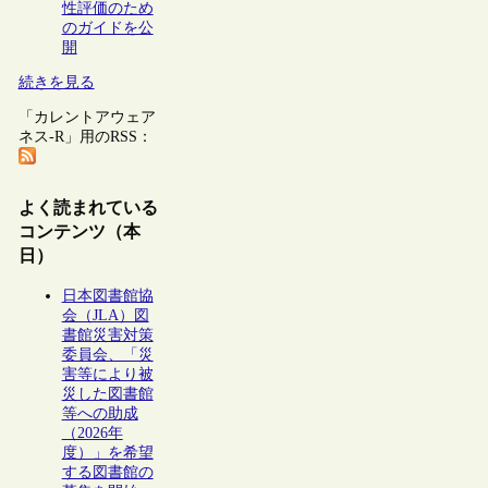
性評価のため
のガイドを公
開
続きを見る
「カレントアウェア
ネス-R」用のRSS：
よく読まれている
コンテンツ（本
日）
日本図書館協
会（JLA）図
書館災害対策
委員会、「災
害等により被
災した図書館
等への助成
（2026年
度）」を希望
する図書館の