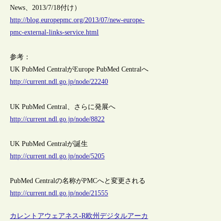
News、2013/7/18付け）
http://blog.europepmc.org/2013/07/new-europe-
pmc-external-links-service.html
参考：
UK PubMed CentralがEurope PubMed Centralへ
http://current.ndl.go.jp/node/22240
UK PubMed Central、さらに発展へ
http://current.ndl.go.jp/node/8822
UK PubMed Centralが誕生
http://current.ndl.go.jp/node/5205
PubMed Centralの名称がPMCへと変更される
http://current.ndl.go.jp/node/21555
カレントアウェアネス-R
欧州
デジタルアーカ