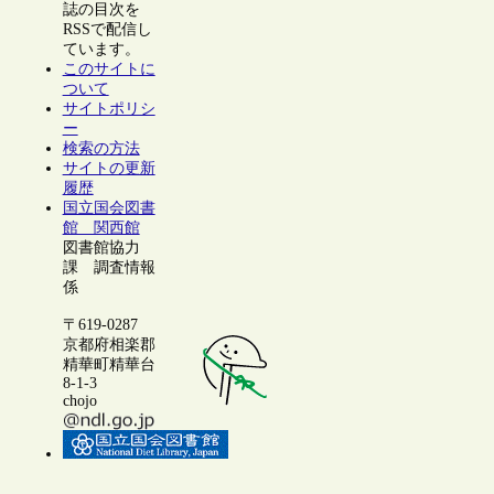
誌の目次を
RSSで配信し
ています。
このサイトに
ついて
サイトポリシ
ー
検索の方法
サイトの更新
履歴
国立国会図書
館 関西館
図書館協力
課 調査情報
係
〒619-0287
京都府相楽郡
精華町精華台
8-1-3
chojo