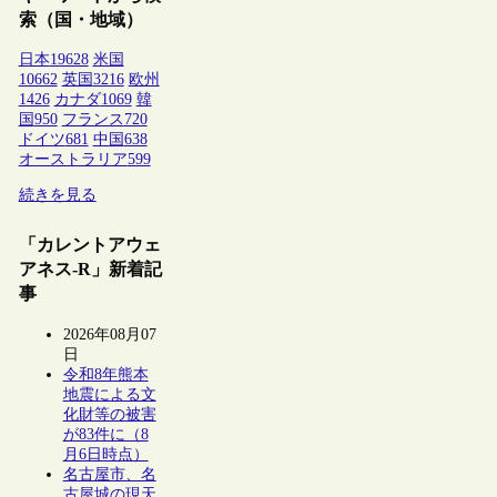
索（国・地域）
日本
19628
米国
10662
英国
3216
欧州
1426
カナダ
1069
韓
国
950
フランス
720
ドイツ
681
中国
638
オーストラリア
599
続きを見る
「カレントアウェ
アネス-R」新着記
事
2026年08月07
日
令和8年熊本
地震による文
化財等の被害
が83件に（8
月6日時点）
名古屋市、名
古屋城の現天