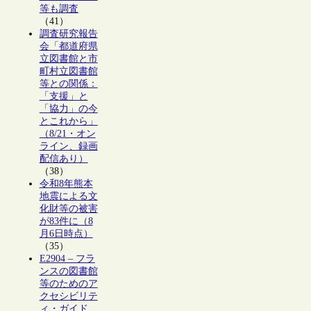
等も調査
（41）
調査研究報告
会「都道府県
立図書館と市
町村立図書館
等との関係：
「支援」と
「協力」の今
とこれから」
（8/21・オン
ライン、録画
配信あり）
（38）
令和8年熊本
地震による文
化財等の被害
が83件に（8
月6日時点）
（35）
E2904 – フラ
ンスの図書館
等のためのア
クセシビリテ
ィ・ガイド