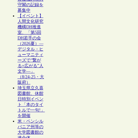
守閣の記録を
募集中
【イベント】
人間文化研究
機構DH推進
室、「第5回
DH若手の会
（2026夏）―
デジタル・ヒ
ューマニティ
ーズで“繋が
る×広がる”人
文学―」
（8/24-25・大
阪府）
埼玉県立久喜
図書館、休館
日特別イベン
ト「本のタイ
トルで一句!」
を開催
米・ペンシル
バニア州等の
大学図書館の
連合体