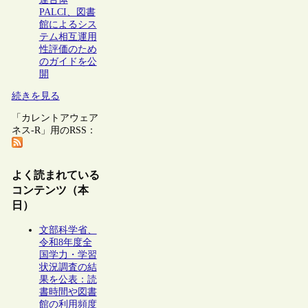
PALCI、図書
館によるシス
テム相互運用
性評価のため
のガイドを公
開
続きを見る
「カレントアウェア
ネス-R」用のRSS：
よく読まれている
コンテンツ（本
日）
文部科学省、
令和8年度全
国学力・学習
状況調査の結
果を公表：読
書時間や図書
館の利用頻度