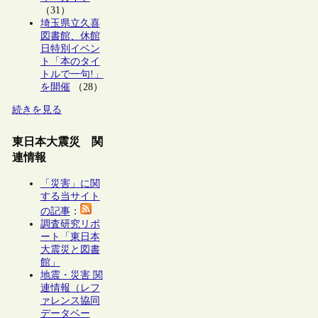
（31）
埼玉県立久喜
図書館、休館
日特別イベン
ト「本のタイ
トルで一句!」
を開催
（28）
続きを見る
東日本大震災 関
連情報
「災害」に関
する当サイト
の記事
：
調査研究リポ
ート「東日本
大震災と図書
館」
地震・災害 関
連情報（レフ
ァレンス協同
データベー