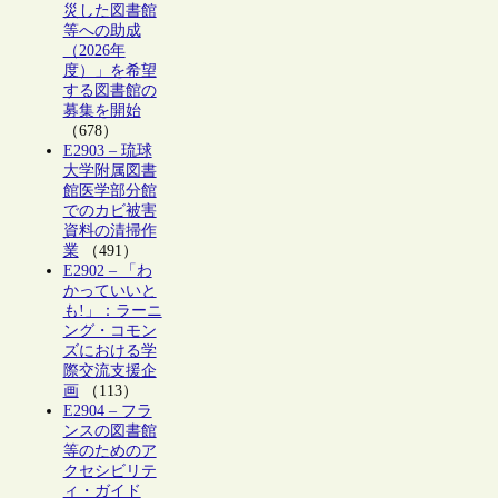
災した図書館
等への助成
（2026年
度）」を希望
する図書館の
募集を開始
（678）
E2903 – 琉球
大学附属図書
館医学部分館
でのカビ被害
資料の清掃作
業
（491）
E2902 – 「わ
かっていいと
も!」：ラーニ
ング・コモン
ズにおける学
際交流支援企
画
（113）
E2904 – フラ
ンスの図書館
等のためのア
クセシビリテ
ィ・ガイド