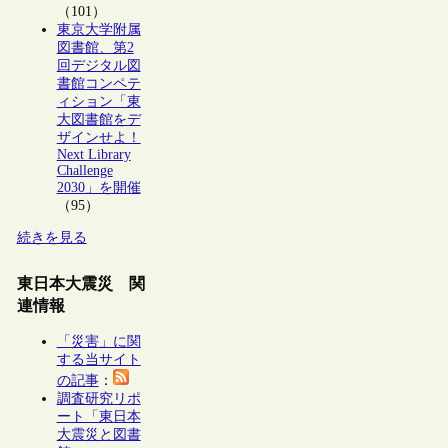
（101）
東京大学附属
図書館、第2
回デジタル図
書館コンペテ
ィション「東
大図書館をデ
ザインせよ！
Next Library
Challenge
2030」を開催
（95）
続きを見る
東日本大震災 関
連情報
「災害」に関
する当サイト
の記事
：
調査研究リポ
ート「東日本
大震災と図書