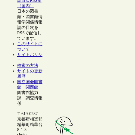
誌目次RSS集
（国内）
日本の図書
館・図書館情
報学関係情報
誌の目次を
RSSで配信し
ています。
このサイトに
ついて
サイトポリシ
ー
検索の方法
サイトの更新
履歴
国立国会図書
館 関西館
図書館協力
課 調査情報
係
〒619-0287
京都府相楽郡
精華町精華台
8-1-3
chojo