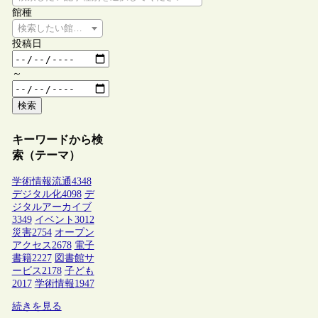
館種
検索したい館種を選択してください
投稿日
～
検索
キーワードから検
索（テーマ）
学術情報流通
4348
デジタル化
4098
デ
ジタルアーカイブ
3349
イベント
3012
災害
2754
オープン
アクセス
2678
電子
書籍
2227
図書館サ
ービス
2178
子ども
2017
学術情報
1947
続きを見る