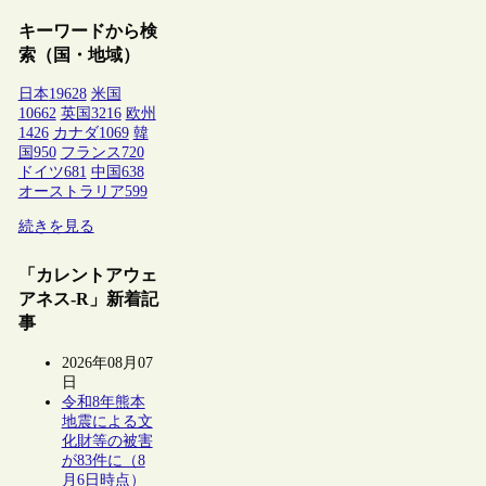
キーワードから検
索（国・地域）
日本
19628
米国
10662
英国
3216
欧州
1426
カナダ
1069
韓
国
950
フランス
720
ドイツ
681
中国
638
オーストラリア
599
続きを見る
「カレントアウェ
アネス-R」新着記
事
2026年08月07
日
令和8年熊本
地震による文
化財等の被害
が83件に（8
月6日時点）