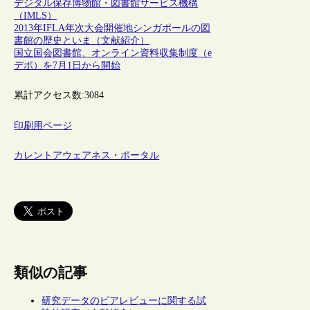
デジタル保存
博物館・図書館サービス機構
（IMLS）
2013年IFLA年次大会開催地シンガポールの図
書館の歴史といま（文献紹介）
国立国会図書館、オンライン資料収集制度（e
デポ）を7月1日から開始
累計アクセス数:
3084
印刷用ページ
カレントアウェアネス・ポータル
類似の記事
研究データのピアレビューに関する試