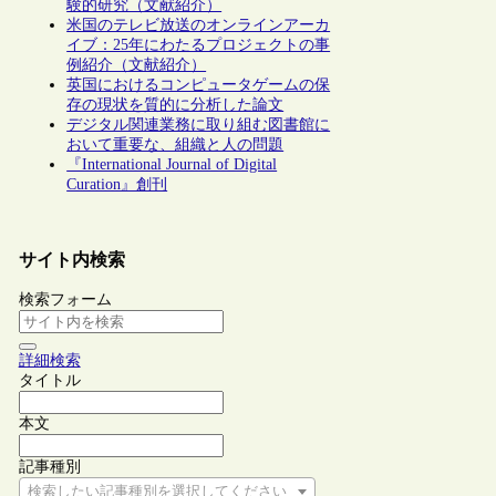
験的研究（文献紹介）
米国のテレビ放送のオンラインアーカ
イブ：25年にわたるプロジェクトの事
例紹介（文献紹介）
英国におけるコンピュータゲームの保
存の現状を質的に分析した論文
デジタル関連業務に取り組む図書館に
おいて重要な、組織と人の問題
『International Journal of Digital
Curation』創刊
サイト内検索
検索フォーム
詳細検索
タイトル
本文
記事種別
検索したい記事種別を選択してください