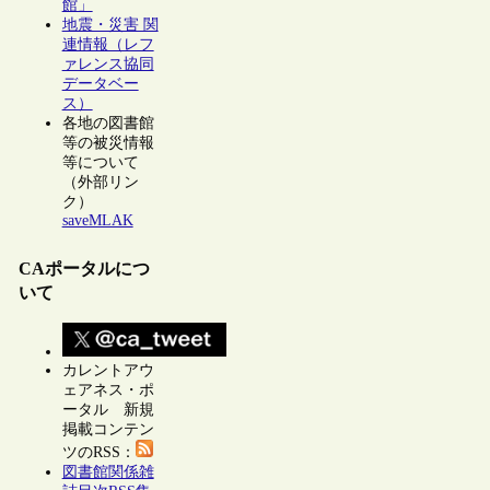
館」
地震・災害 関
連情報（レフ
ァレンス協同
データベー
ス）
各地の図書館
等の被災情報
等について
（外部リン
ク）
saveMLAK
CAポータルにつ
いて
カレントアウ
ェアネス・ポ
ータル 新規
掲載コンテン
ツのRSS：
図書館関係雑