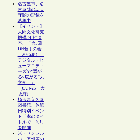
名古屋市、名
古屋城の現天
守閣の記録を
募集中
【イベント】
人間文化研究
機構DH推進
室、「第5回
DH若手の会
（2026夏）―
デジタル・ヒ
ューマニティ
ーズで“繋が
る×広がる”人
文学―」
（8/24-25・大
阪府）
埼玉県立久喜
図書館、休館
日特別イベン
ト「本のタイ
トルで一句!」
を開催
米・ペンシル
バニア州等の