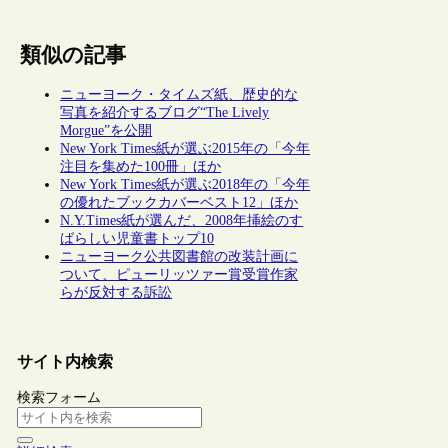
類似の記事
ニューヨーク・タイムズ紙、歴史的な
写真を紹介するブログ“The Lively
Morgue”を公開
New York Times紙が選ぶ2015年の「今年
注目を集めた100冊」ほか
New York Times紙が選ぶ2018年の「今年
の優れたブックカバーベスト12」ほか
N.Y.Times紙が選んだ、2008年挿絵のす
ばらしい児童書トップ10
ニューヨーク公共図書館の改装計画に
ついて、ピューリッツァー賞受賞作家
らが反対する訴訟
サイト内検索
検索フォーム