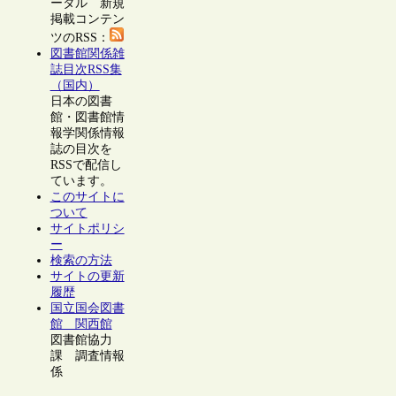
ータル 新規
掲載コンテン
ツのRSS：
図書館関係雑
誌目次RSS集
（国内）
日本の図書
館・図書館情
報学関係情報
誌の目次を
RSSで配信し
ています。
このサイトに
ついて
サイトポリシ
ー
検索の方法
サイトの更新
履歴
国立国会図書
館 関西館
図書館協力
課 調査情報
係