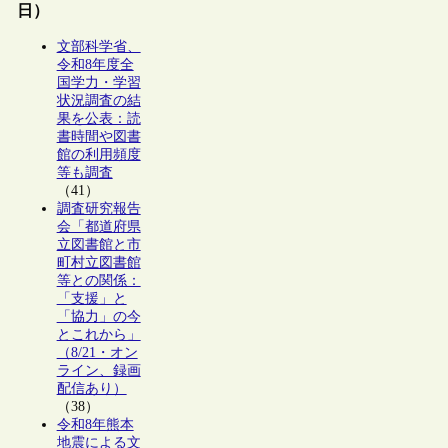
日）
文部科学省、
令和8年度全
国学力・学習
状況調査の結
果を公表：読
書時間や図書
館の利用頻度
等も調査
（41）
調査研究報告
会「都道府県
立図書館と市
町村立図書館
等との関係：
「支援」と
「協力」の今
とこれから」
（8/21・オン
ライン、録画
配信あり）
（38）
令和8年熊本
地震による文