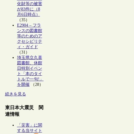
化財等の被害
が83件に（8
月6日時点）
（35）
E2904 – フラ
ンスの図書館
等のためのア
クセシビリテ
ィ・ガイド
（31）
埼玉県立久喜
図書館、休館
日特別イベン
ト「本のタイ
トルで一句!」
を開催
（28）
続きを見る
東日本大震災 関
連情報
「災害」に関
する当サイト