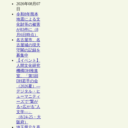
2026年08月07
日
令和8年熊本
地震による文
化財等の被害
が83件に（8
月6日時点）
名古屋市、名
古屋城の現天
守閣の記録を
募集中
【イベント】
人間文化研究
機構DH推進
室、「第5回
DH若手の会
（2026夏）―
デジタル・ヒ
ューマニティ
ーズで“繋が
る×広がる”人
文学―」
（8/24-25・大
阪府）
埼玉県立久喜