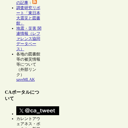
の記事
：
調査研究リポ
ート「東日本
大震災と図書
館」
地震・災害 関
連情報（レフ
ァレンス協同
データベー
ス）
各地の図書館
等の被災情報
等について
（外部リン
ク）
saveMLAK
CAポータルにつ
いて
カレントアウ
ェアネス・ポ