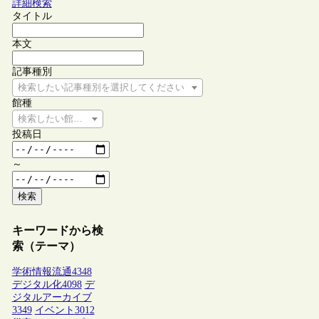
詳細検索
タイトル
本文
記事種別
検索したい記事種別を選択してください
館種
検索したい館種を選択してください
投稿日
～
検索
キーワードから検
索（テーマ）
学術情報流通
4348
デジタル化
4098
デ
ジタルアーカイブ
3349
イベント
3012