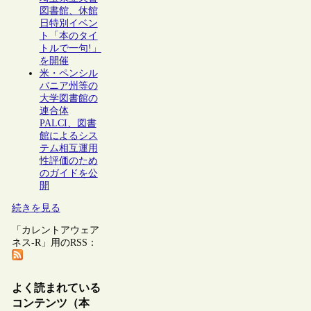
図書館、休館
日特別イベン
ト「本のタイ
トルで一句!」
を開催
米・ペンシル
バニア州等の
大学図書館の
連合体
PALCI、図書
館によるシス
テム相互運用
性評価のため
のガイドを公
開
続きを見る
「カレントアウェア
ネス-R」用のRSS：
よく読まれている
コンテンツ（本