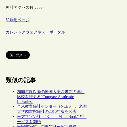
累計アクセス数:
2886
印刷用ページ
カレントアウェアネス・ポータル
類似の記事
2000年度以降の米国大学図書館の統計
比較を行える“Compare Academic
Libraries”
全米教育統計センター（NCES）、米国
大学図書館統計の2010年版を公表
米アマゾン社、“Kindle MatchBook”のサ
ービスを開始
米国博物館・図書館サービス機構