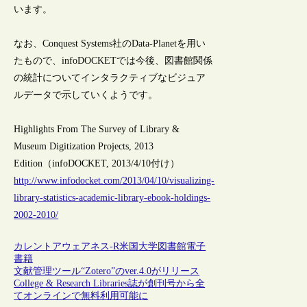
います。
なお、Conquest Systems社のData-Planetを用い
たもので、infoDOCKETでは今後、図書館関係
の統計についてインタラクティブなビジュア
ルデータで示していくようです。
Highlights From The Survey of Library &
Museum Digitization Projects, 2013
Edition（infoDOCKET, 2013/4/10付け）
http://www.infodocket.com/2013/04/10/visualizing-
library-statistics-academic-library-ebook-holdings-
2002-2010/
カレントアウェアネス-R
米国
大学図書館
電子
書籍
文献管理ツール“Zotero”のver.4.0がリリース
College & Research Libraries誌が創刊号から全
てオンラインで無料利用可能に