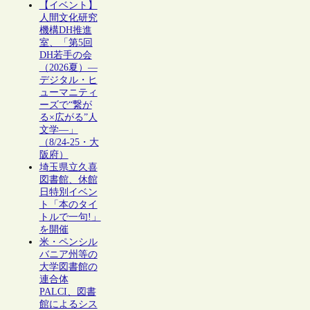
【イベント】
人間文化研究
機構DH推進
室、「第5回
DH若手の会
（2026夏）―
デジタル・ヒ
ューマニティ
ーズで“繋が
る×広がる”人
文学―」
（8/24-25・大
阪府）
埼玉県立久喜
図書館、休館
日特別イベン
ト「本のタイ
トルで一句!」
を開催
米・ペンシル
バニア州等の
大学図書館の
連合体
PALCI、図書
館によるシス