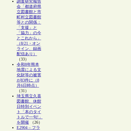
調査研究報告
会「都道府県
立図書館と市
町村立図書館
等との関係：
「支援」と
「協力」の今
とこれから」
（8/21・オン
ライン、録画
配信あり）
（33）
令和8年熊本
地震による文
化財等の被害
が83件に（8
月6日時点）
（31）
埼玉県立久喜
図書館、休館
日特別イベン
ト「本のタイ
トルで一句!」
を開催
（26）
E2904 – フラ