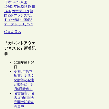
日本
19628
米国
10662
英国
3216
欧州
1426
カナダ
1069
韓
国
950
フランス
720
ドイツ
681
中国
638
オーストラリア
599
続きを見る
「カレントアウェ
アネス-R」新着記
事
2026年08月07
日
令和8年熊本
地震による文
化財等の被害
が83件に（8
月6日時点）
名古屋市、名
古屋城の現天
守閣の記録を
募集中