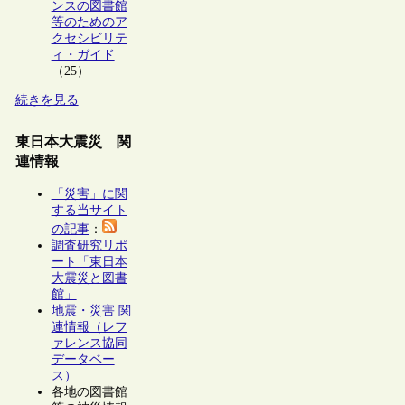
ンスの図書館
等のためのア
クセシビリテ
ィ・ガイド
（25）
続きを見る
東日本大震災 関
連情報
「災害」に関
する当サイト
の記事
：
調査研究リポ
ート「東日本
大震災と図書
館」
地震・災害 関
連情報（レフ
ァレンス協同
データベー
ス）
各地の図書館