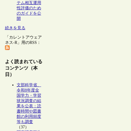
テム相互運用
性評価のため
のガイドを公
開
続きを見る
「カレントアウェア
ネス-R」用のRSS：
よく読まれている
コンテンツ（本
日）
文部科学省、
令和8年度全
国学力・学習
状況調査の結
果を公表：読
書時間や図書
館の利用頻度
等も調査
（37）