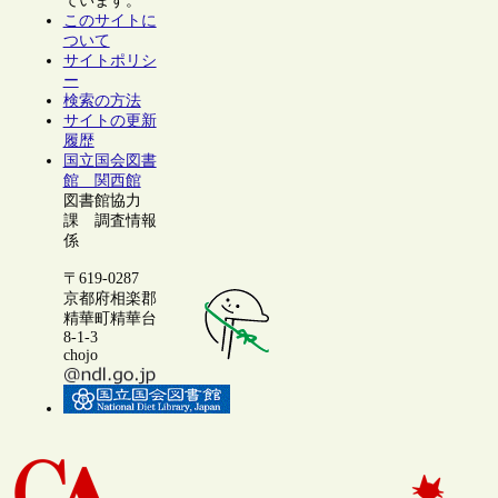
ています。
このサイトに
ついて
サイトポリシ
ー
検索の方法
サイトの更新
履歴
国立国会図書
館 関西館
図書館協力
課 調査情報
係
〒619-0287
京都府相楽郡
精華町精華台
8-1-3
chojo