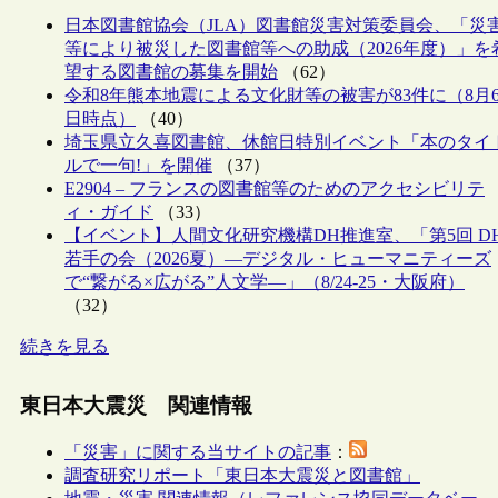
日本図書館協会（JLA）図書館災害対策委員会、「災
等により被災した図書館等への助成（2026年度）」を
望する図書館の募集を開始
（62）
令和8年熊本地震による文化財等の被害が83件に（8月
日時点）
（40）
埼玉県立久喜図書館、休館日特別イベント「本のタイ
ルで一句!」を開催
（37）
E2904 – フランスの図書館等のためのアクセシビリテ
ィ・ガイド
（33）
【イベント】人間文化研究機構DH推進室、「第5回 D
若手の会（2026夏）―デジタル・ヒューマニティーズ
で“繋がる×広がる”人文学―」（8/24-25・大阪府）
（32）
続きを見る
東日本大震災 関連情報
「災害」に関する当サイトの記事
：
調査研究リポート「東日本大震災と図書館」