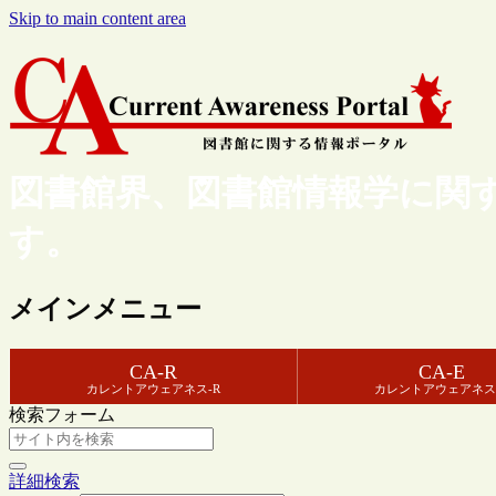
Skip to main content area
図書館界、図書館情報学に関
す。
メインメニュー
CA-R
CA-E
カレントアウェアネス-R
カレントアウェアネス
検索フォーム
詳細検索