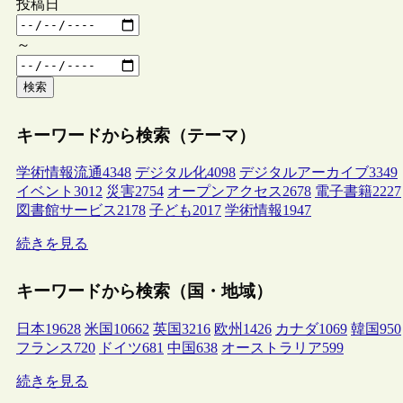
投稿日
～
検索
キーワードから検索（テーマ）
学術情報流通
4348
デジタル化
4098
デジタルアーカイブ
3349
イベント
3012
災害
2754
オープンアクセス
2678
電子書籍
2227
図書館サービス
2178
子ども
2017
学術情報
1947
続きを見る
キーワードから検索（国・地域）
日本
19628
米国
10662
英国
3216
欧州
1426
カナダ
1069
韓国
950
フランス
720
ドイツ
681
中国
638
オーストラリア
599
続きを見る