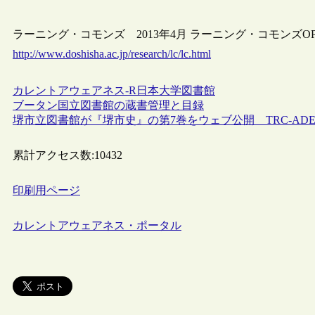
ラーニング・コモンズ 2013年4月 ラーニング・コモンズO
http://www.doshisha.ac.jp/research/lc/lc.html
カレントアウェアネス-R
日本
大学図書館
ブータン国立図書館の蔵書管理と目録
堺市立図書館が『堺市史』の第7巻をウェブ公開 TRC-AD
累計アクセス数:
10432
印刷用ページ
カレントアウェアネス・ポータル