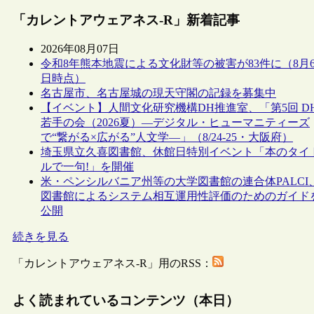
「カレントアウェアネス-R」新着記事
2026年08月07日
令和8年熊本地震による文化財等の被害が83件に（8月
日時点）
名古屋市、名古屋城の現天守閣の記録を募集中
【イベント】人間文化研究機構DH推進室、「第5回 D
若手の会（2026夏）―デジタル・ヒューマニティーズ
で“繋がる×広がる”人文学―」（8/24-25・大阪府）
埼玉県立久喜図書館、休館日特別イベント「本のタイ
ルで一句!」を開催
米・ペンシルバニア州等の大学図書館の連合体PALCI
図書館によるシステム相互運用性評価のためのガイド
公開
続きを見る
「カレントアウェアネス-R」用のRSS：
よく読まれているコンテンツ（本日）