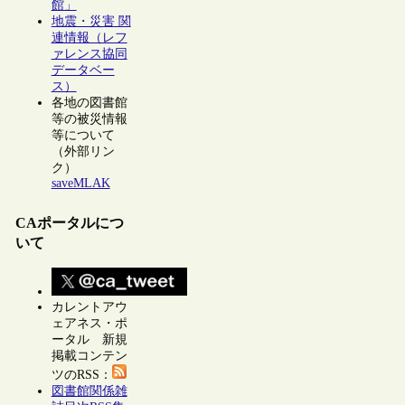
館」
地震・災害 関
連情報（レフ
ァレンス協同
データベー
ス）
各地の図書館
等の被災情報
等について
（外部リン
ク）
saveMLAK
CAポータルにつ
いて
カレントアウ
ェアネス・ポ
ータル 新規
掲載コンテン
ツのRSS：
図書館関係雑