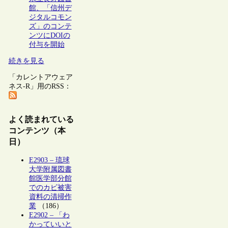
館、「信州デ
ジタルコモン
ズ」のコンテ
ンツにDOIの
付与を開始
続きを見る
「カレントアウェア
ネス-R」用のRSS：
よく読まれている
コンテンツ（本
日）
E2903 – 琉球
大学附属図書
館医学部分館
でのカビ被害
資料の清掃作
業
（186）
E2902 – 「わ
かっていいと