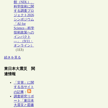
館（NDL）、
科学技術に関
する調査プロ
ジェクト2026
シンポジウム
「AI for
Science―科学
技術政策への
インパクト
―」（9/11・
オンライン）
（113）
続きを見る
東日本大震災 関
連情報
「災害」に関
する当サイト
の記事
：
調査研究リポ
ート「東日本
大震災と図書