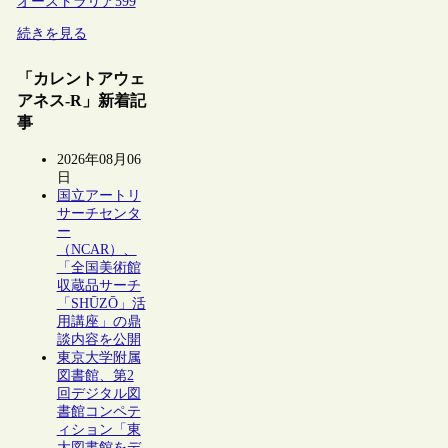
オーストラリア
599
続きを見る
「カレントアウェ
アネス-R」新着記
事
2026年08月06
日
国立アートリ
サーチセンタ
ー
（NCAR）、
「全国美術館
収蔵品サーチ
「SHŪZŌ」活
用講座」の鼎
談内容を公開
東京大学附属
図書館、第2
回デジタル図
書館コンペテ
ィション「東
大図書館をデ