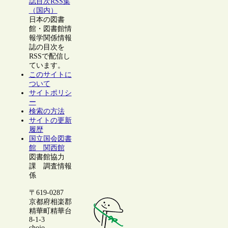
誌目次RSS集
（国内）
日本の図書
館・図書館情
報学関係情報
誌の目次を
RSSで配信し
ています。
このサイトに
ついて
サイトポリシ
ー
検索の方法
サイトの更新
履歴
国立国会図書
館 関西館
図書館協力
課 調査情報
係
〒619-0287
京都府相楽郡
精華町精華台
8-1-3
chojo