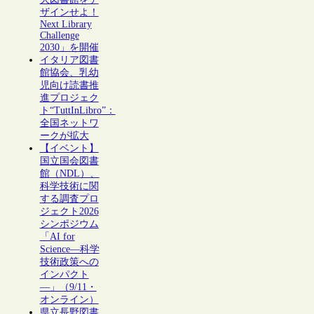
ザインせよ！
Next Library
Challenge
2030」を開催
イタリア図書
館協会、乳幼
児向け読書推
進プロジェク
ト“TuttInLibro”：
全国ネットワ
ークが拡大
【イベント】
国立国会図書
館（NDL）、
科学技術に関
する調査プロ
ジェクト2026
シンポジウム
「AI for
Science―科学
技術政策への
インパクト
―」（9/11・
オンライン）
県立長野図書