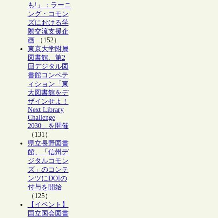
も!」：ラーニ
ング・コモン
ズにおける学
際交流支援企
画
（152）
東京大学附属
図書館、第2
回デジタル図
書館コンペテ
ィション「東
大図書館をデ
ザインせよ！
Next Library
Challenge
2030」を開催
（131）
県立長野図書
館、「信州デ
ジタルコモン
ズ」のコンテ
ンツにDOIの
付与を開始
（125）
【イベント】
国立国会図書