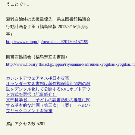
うことです。
避難自治体の支援最優先 県立図書館協議会
行動計画を了承（福島民報 2013/3/15付け記
事）
http://www.minpo.jp/news/detail/201303157199
図書館協議会（福島県立図書館）
http://www.library.fks.ed.jp/ippan/riyoannai/kanriunei/kyogikai/kyogikai.h
カレントアウェアネス-R
日本
災害
オランダ王立図書館は著作権保護期間内の雑
誌をデジタル化して公開するのにオプトアウ
ト方式を選択（記事紹介）
文部科学省、「子どもの読書活動の推進に関
する基本的な計画（第三次）（案）」へのパ
ブリックコメントを実施
累計アクセス数:
5281