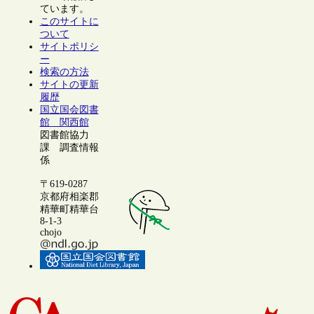
ています。
このサイトに
ついて
サイトポリシ
ー
検索の方法
サイトの更新
履歴
国立国会図書
館 関西館
図書館協力
課 調査情報
係
〒619-0287
京都府相楽郡
精華町精華台
8-1-3
chojo