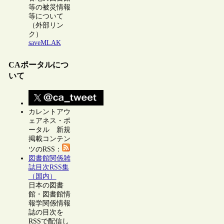
等の被災情報
等について
（外部リン
ク）
saveMLAK
CAポータルにつ
いて
カレントアウ
ェアネス・ポ
ータル 新規
掲載コンテン
ツのRSS：
図書館関係雑
誌目次RSS集
（国内）
日本の図書
館・図書館情
報学関係情報
誌の目次を
RSSで配信し