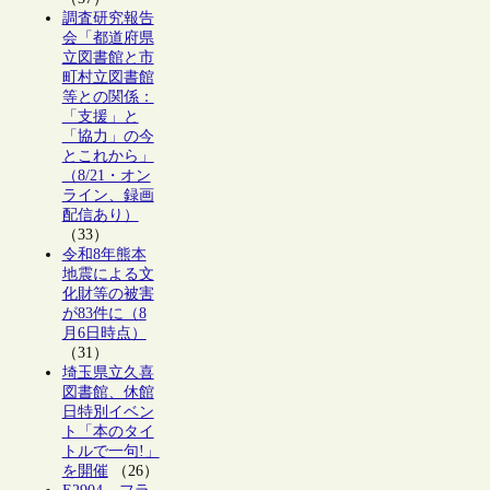
調査研究報告
会「都道府県
立図書館と市
町村立図書館
等との関係：
「支援」と
「協力」の今
とこれから」
（8/21・オン
ライン、録画
配信あり）
（33）
令和8年熊本
地震による文
化財等の被害
が83件に（8
月6日時点）
（31）
埼玉県立久喜
図書館、休館
日特別イベン
ト「本のタイ
トルで一句!」
を開催
（26）