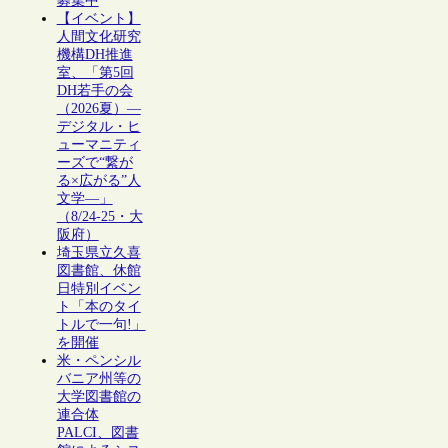
募集中
【イベント】
人間文化研究
機構DH推進
室、「第5回
DH若手の会
（2026夏）―
デジタル・ヒ
ューマニティ
ーズで“繋が
る×広がる”人
文学―」
（8/24-25・大
阪府）
埼玉県立久喜
図書館、休館
日特別イベン
ト「本のタイ
トルで一句!」
を開催
米・ペンシル
バニア州等の
大学図書館の
連合体
PALCI、図書