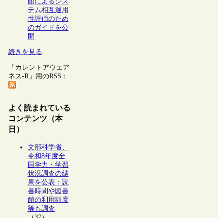
館によるシス
テム相互運用
性評価のため
のガイドを公
開
続きを見る
「カレントアウェア
ネス-R」用のRSS：
よく読まれている
コンテンツ（本
日）
文部科学省、
令和8年度全
国学力・学習
状況調査の結
果を公表：読
書時間や図書
館の利用頻度
等も調査
（37）