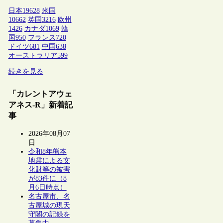
日本
19628
米国
10662
英国
3216
欧州
1426
カナダ
1069
韓
国
950
フランス
720
ドイツ
681
中国
638
オーストラリア
599
続きを見る
「カレントアウェ
アネス-R」新着記
事
2026年08月07
日
令和8年熊本
地震による文
化財等の被害
が83件に（8
月6日時点）
名古屋市、名
古屋城の現天
守閣の記録を