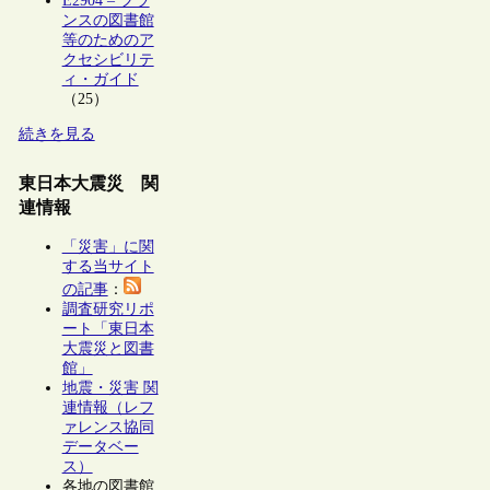
E2904 – フラ
ンスの図書館
等のためのア
クセシビリテ
ィ・ガイド
（25）
続きを見る
東日本大震災 関
連情報
「災害」に関
する当サイト
の記事
：
調査研究リポ
ート「東日本
大震災と図書
館」
地震・災害 関
連情報（レフ
ァレンス協同
データベー
ス）
各地の図書館