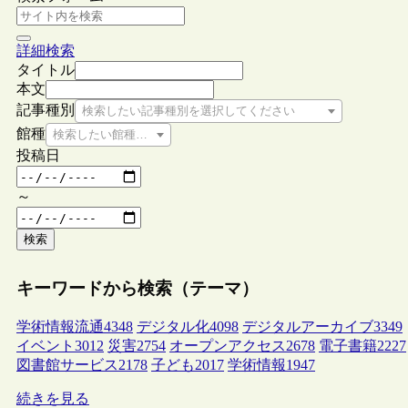
詳細検索
タイトル
本文
記事種別
検索したい記事種別を選択してください
館種
検索したい館種を選択してください
投稿日
～
検索
キーワードから検索（テーマ）
学術情報流通
4348
デジタル化
4098
デジタルアーカイブ
3349
イベント
3012
災害
2754
オープンアクセス
2678
電子書籍
2227
図書館サービス
2178
子ども
2017
学術情報
1947
続きを見る