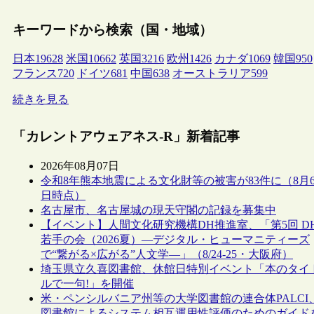
キーワードから検索（国・地域）
日本
19628
米国
10662
英国
3216
欧州
1426
カナダ
1069
韓国
950
フランス
720
ドイツ
681
中国
638
オーストラリア
599
続きを見る
「カレントアウェアネス-R」新着記事
2026年08月07日
令和8年熊本地震による文化財等の被害が83件に（8月
日時点）
名古屋市、名古屋城の現天守閣の記録を募集中
【イベント】人間文化研究機構DH推進室、「第5回 D
若手の会（2026夏）―デジタル・ヒューマニティーズ
で“繋がる×広がる”人文学―」（8/24-25・大阪府）
埼玉県立久喜図書館、休館日特別イベント「本のタイ
ルで一句!」を開催
米・ペンシルバニア州等の大学図書館の連合体PALCI
図書館によるシステム相互運用性評価のためのガイド