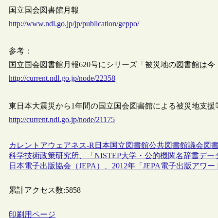
国立国会図書館月報
http://www.ndl.go.jp/jp/publication/geppo/
参考：
国立国会図書館月報620号にシリーズ「被災地の図書館は今
http://current.ndl.go.jp/node/22358
東日本大震災から1年間の国立国会図書館による被災地支援
http://current.ndl.go.jp/node/21175
カレントアウェアネス-R
日本
国立図書館
公共図書館
議会図
科学技術政策研究所、「NISTEP大学・公的機関名辞書デー
日本電子出版協会（JEPA）、2012年「JEPA電子出版アワ
累計アクセス数:
5858
印刷用ページ