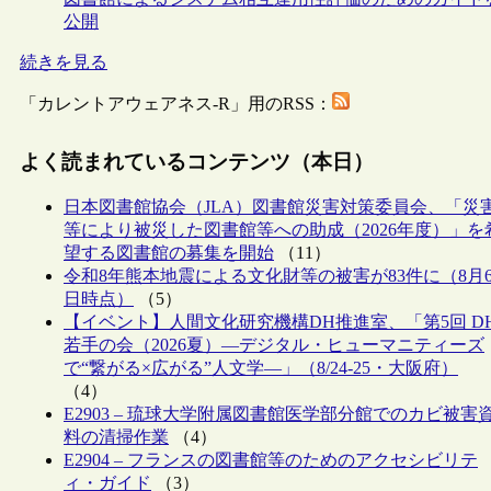
公開
続きを見る
「カレントアウェアネス-R」用のRSS：
よく読まれているコンテンツ（本日）
日本図書館協会（JLA）図書館災害対策委員会、「災
等により被災した図書館等への助成（2026年度）」を
望する図書館の募集を開始
（11）
令和8年熊本地震による文化財等の被害が83件に（8月
日時点）
（5）
【イベント】人間文化研究機構DH推進室、「第5回 D
若手の会（2026夏）―デジタル・ヒューマニティーズ
で“繋がる×広がる”人文学―」（8/24-25・大阪府）
（4）
E2903 – 琉球大学附属図書館医学部分館でのカビ被害
料の清掃作業
（4）
E2904 – フランスの図書館等のためのアクセシビリテ
ィ・ガイド
（3）