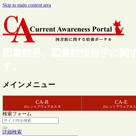
Skip to main content area
図書館界、図書館情報学に関
す。
メインメニュー
CA-R
CA-E
カレントアウェアネス-R
カレントアウェアネス
検索フォーム
詳細検索