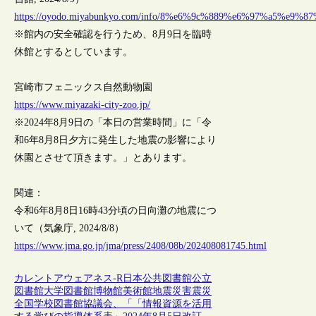
https://oyodo.miyabunkyo.com/info/8%e6%9c%889%e6%97%a5
※館内の安全確認を行うため、8月9日を臨時
休館とするとしています。
宮崎市フェニックス自然動物園
https://www.miyazaki-city-zoo.jp/
※2024年8月9日の「本日の営業時間」に「令
和6年8月8日夕方に発生した地震の影響により
休園とさせて頂きます。」とあります。
関連：
令和6年8月8日16時43分頃の日向灘の地震につ
いて（気象庁, 2024/8/8）
https://www.jma.go.jp/jma/press/2408/08b/202408081745.html
カレントアウェアネス-R
日本
公共図書館
公立
図書館
大学図書館
博物館
美術館
地震
災害
震災
全国学校図書館協議会、「「情報資源を活用