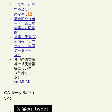
「災害」に関
する当サイト
の記事
：
調査研究リポ
ート「東日本
大震災と図書
館」
地震・災害 関
連情報（レフ
ァレンス協同
データベー
ス）
各地の図書館
等の被災情報
等について
（外部リン
ク）
saveMLAK
CAポータルにつ
いて