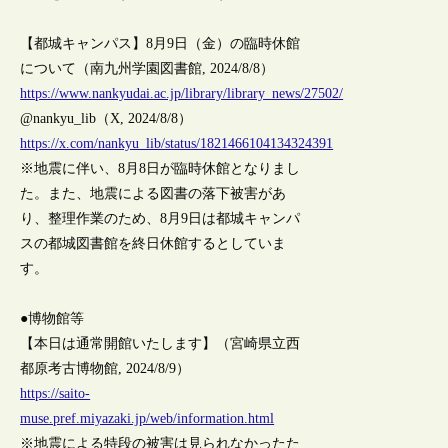
【都城キャンパス】8月9日（金）の臨時休館
について（南九州学園図書館, 2024/8/8）
https://www.nankyudai.ac.jp/library/library_news/27502/
@nankyu_lib（X, 2024/8/8）
https://x.com/nankyu_lib/status/1821466104134324391
※地震に伴い、8月8日が臨時休館となりまし
た。また、地震による図書の落下被害があ
り、整理作業のため、8月9日は都城キャンパ
スの都城図書館を終日休館するとしていま
す。
●博物館等
【本日は通常開館いたします】（宮崎県立西
都原考古博物館, 2024/8/9）
https://saito-
muse.pref.miyazaki.jp/web/information.html
※地震による特段の被害は見られなかったた