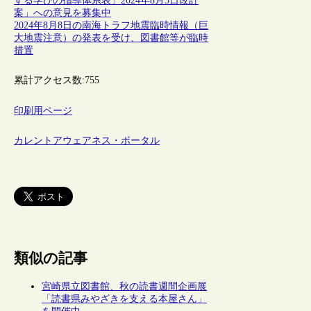
する学びの指導体系表」2024年8月5日改訂
案」への意見を募集中
2024年8月8日の南海トラフ地震臨時情報（巨
大地震注意）の発表を受け、図書館等が臨時
措置
累計アクセス数:
755
印刷用ページ
カレントアウェアネス・ポータル
類似の記事
宮崎県立図書館、秋の読書週間企画展
「読書県みやざきを支える本屋さん」