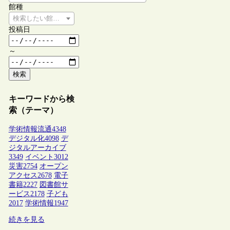
館種
検索したい館種を選択してください
投稿日
～
検索
キーワードから検
索（テーマ）
学術情報流通
4348
デジタル化
4098
デ
ジタルアーカイブ
3349
イベント
3012
災害
2754
オープン
アクセス
2678
電子
書籍
2227
図書館サ
ービス
2178
子ども
2017
学術情報
1947
続きを見る