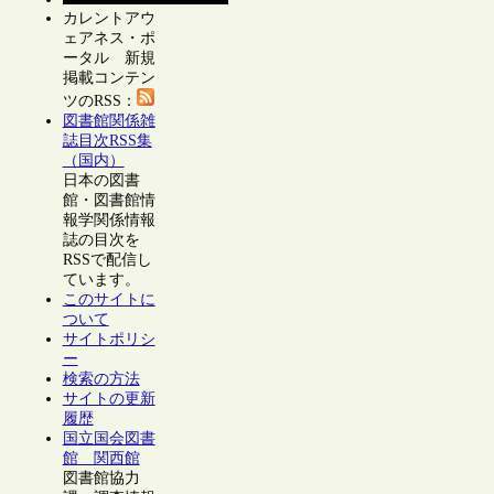
カレントアウ
ェアネス・ポ
ータル 新規
掲載コンテン
ツのRSS：
図書館関係雑
誌目次RSS集
（国内）
日本の図書
館・図書館情
報学関係情報
誌の目次を
RSSで配信し
ています。
このサイトに
ついて
サイトポリシ
ー
検索の方法
サイトの更新
履歴
国立国会図書
館 関西館
図書館協力