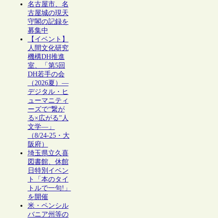
名古屋市、名
古屋城の現天
守閣の記録を
募集中
【イベント】
人間文化研究
機構DH推進
室、「第5回
DH若手の会
（2026夏）―
デジタル・ヒ
ューマニティ
ーズで“繋が
る×広がる”人
文学―」
（8/24-25・大
阪府）
埼玉県立久喜
図書館、休館
日特別イベン
ト「本のタイ
トルで一句!」
を開催
米・ペンシル
バニア州等の