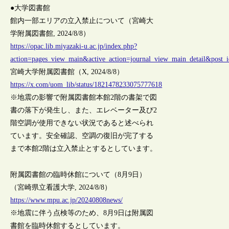
●大学図書館
館内一部エリアの立入禁止について（宮崎大
学附属図書館, 2024/8/8）
https://opac.lib.miyazaki-u.ac.jp/index.php?
action=pages_view_main&active_action=journal_view_main_detail&pos
宮崎大学附属図書館（X, 2024/8/8）
https://x.com/uom_lib/status/1821478233075777618
※地震の影響で附属図書館本館2階の書架で図
書の落下が発生し、また、エレベーター及び2
階空調が使用できない状況であると述べられ
ています。安全確認、空調の復旧が完了する
まで本館2階は立入禁止とするとしています。
附属図書館の臨時休館について（8月9日）
（宮崎県立看護大学, 2024/8/8）
https://www.mpu.ac.jp/20240808news/
※地震に伴う点検等のため、8月9日は附属図
書館を臨時休館するとしています。