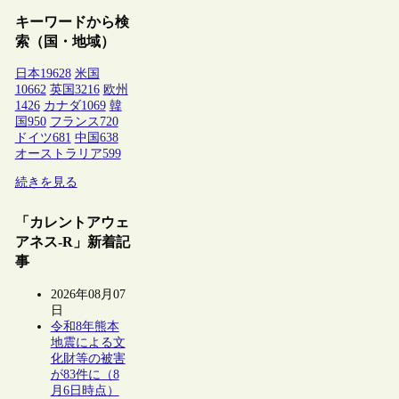
キーワードから検
索（国・地域）
日本
19628
米国
10662
英国
3216
欧州
1426
カナダ
1069
韓
国
950
フランス
720
ドイツ
681
中国
638
オーストラリア
599
続きを見る
「カレントアウェ
アネス-R」新着記
事
2026年08月07
日
令和8年熊本
地震による文
化財等の被害
が83件に（8
月6日時点）