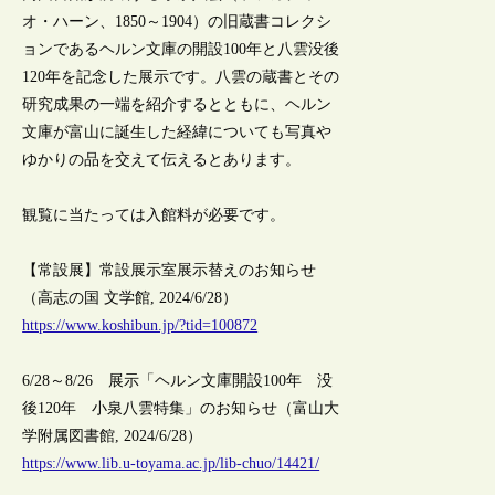
オ・ハーン、1850～1904）の旧蔵書コレクシ
ョンであるヘルン文庫の開設100年と八雲没後
120年を記念した展示です。八雲の蔵書とその
研究成果の一端を紹介するとともに、ヘルン
文庫が富山に誕生した経緯についても写真や
ゆかりの品を交えて伝えるとあります。
観覧に当たっては入館料が必要です。
【常設展】常設展示室展示替えのお知らせ
（高志の国 文学館, 2024/6/28）
https://www.koshibun.jp/?tid=100872
6/28～8/26 展示「ヘルン文庫開設100年 没
後120年 小泉八雲特集」のお知らせ（富山大
学附属図書館, 2024/6/28）
https://www.lib.u-toyama.ac.jp/lib-chuo/14421/