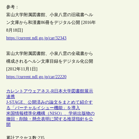
参考：
富山大学附属図書館、小泉八雲の旧蔵書ヘル
ン文庫から和漢書86冊をデジタル公開 [2016年
8月18日]
https://current.ndl.go.jp/car/32343
富山大学附属図書館、小泉八雲の全蔵書から
構成されるヘルン文庫目録をデジタル化公開
[2012年11月1日]
https://current.ndl.go.jp/car/22220
カレントアウェアネス-R
日本
大学図書館
展示
連携
J-STAGE、公開済みの論文をまとめて紹介す
る「バーチャルイシュー機能」を導入
米国情報標準化機構（NISO）、学術出版物の
撤回・削除・懸念表明に関する推奨指針を公
開
累計アクセス数:
235