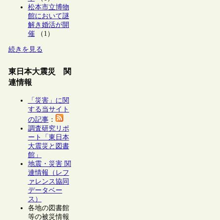
松本市立博物
館において謎
解き婚活が開
催
（1）
続きを見る
東日本大震災 関
連情報
「災害」に関
する当サイト
の記事
：
調査研究リポ
ート「東日本
大震災と図書
館」
地震・災害 関
連情報（レフ
ァレンス協同
データベー
ス）
各地の図書館
等の被災情報