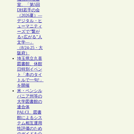
室、「第5回
DH若手の会
（2026夏）―
デジタル・ヒ
ューマニティ
ーズで“繋が
る×広がる”人
文学―」
（8/24-25・大
阪府）
埼玉県立久喜
図書館、休館
日特別イベン
ト「本のタイ
トルで一句!」
を開催
米・ペンシル
バニア州等の
大学図書館の
連合体
PALCI、図書
館によるシス
テム相互運用
性評価のため
のガイドを公