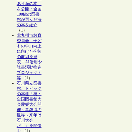
あう海の本」
を公開：全国
100館の図書
館が選んだ海
の本を紹介
（1）
北九州市教育
委員会、子ど
もの学力向上
に向けた今後
の取組を発
表：AI活用や
読書活動推進
プロジェクト
等
（1）
石川県立図書
館、トピック
の本棚「祝・
全国図書館大
会愛媛大会開
催～真鍋博の
世界～来年は
石川大会
だ！」を開催
中
（1）