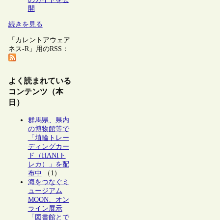
開
続きを見る
「カレントアウェア
ネス-R」用のRSS：
よく読まれている
コンテンツ（本
日）
群馬県、県内
の博物館等で
「埴輪トレー
ディングカー
ド（HANIト
レカ）」を配
布中
（1）
海をつなぐミ
ュージアム
MOON、オン
ライン展示
「図書館とで