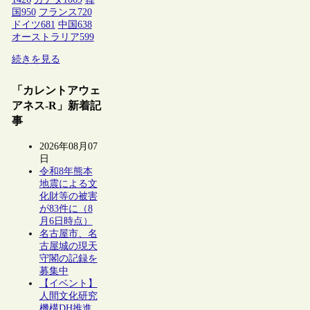
国
950
フランス
720
ドイツ
681
中国
638
オーストラリア
599
続きを見る
「カレントアウェ
アネス-R」新着記
事
2026年08月07
日
令和8年熊本
地震による文
化財等の被害
が83件に（8
月6日時点）
名古屋市、名
古屋城の現天
守閣の記録を
募集中
【イベント】
人間文化研究
機構DH推進