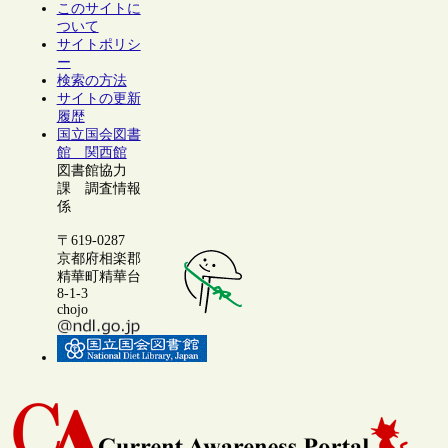
このサイトに
ついて
サイトポリシ
ー
検索の方法
サイトの更新
履歴
国立国会図書
館 関西館
図書館協力
課 調査情報
係
〒619-0287
京都府相楽郡
精華町精華台
8-1-3
chojo