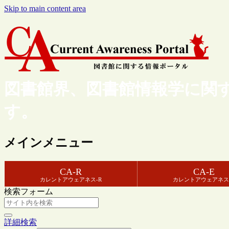
Skip to main content area
図書館界、図書館情報学に関
す。
メインメニュー
CA-R
CA-E
カレントアウェアネス-R
カレントアウェアネス
検索フォーム
詳細検索