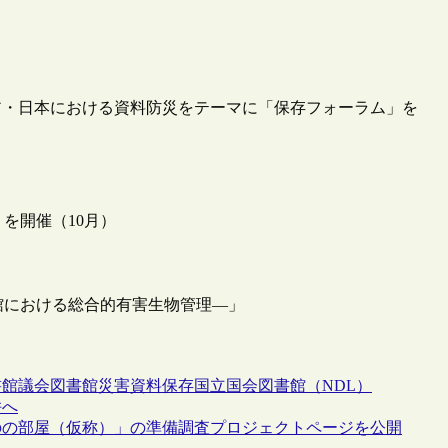
ア・日本における資料防災をテーマに「保存フォーラム」を
を開催（10月）
館における総合的有害生物管理―」
書館
議会図書館
災害
資料保存
国立国会図書館（NDL）
併へ
ものの部屋（仮称）」の準備調査プロジェクトページを公開