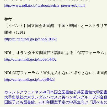
http://www.ndl.go.jp/jp/aboutus/data_preserve32.html
参考：
【イベント】国立国会図書館、中国・韓国・オーストラリ
開催（12月）
http://current.ndl.go.jp/node/19469
NDL、オランダ王立図書館の講師による「保存フォーラム」
http://current.ndl.go.jp/node/14402
NDL保存フォーラム「害虫を入れない・増やさない―図書
http://current.ndl.go.jp/node/8423
カレントアウェアネス-R
日本
国立図書館
公共図書館
大学図
大手出版社の米ランダムハウスと英ペンギングループが合
国際子ども図書館、2015年開室予定の中高生向け「調べ