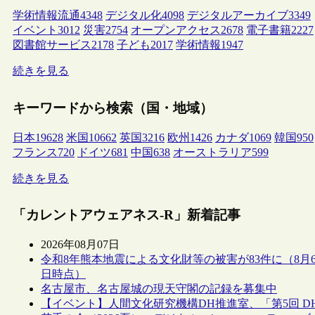
学術情報流通
4348
デジタル化
4098
デジタルアーカイブ
3349
イベント
3012
災害
2754
オープンアクセス
2678
電子書籍
2227
図書館サービス
2178
子ども
2017
学術情報
1947
続きを見る
キーワードから検索（国・地域）
日本
19628
米国
10662
英国
3216
欧州
1426
カナダ
1069
韓国
950
フランス
720
ドイツ
681
中国
638
オーストラリア
599
続きを見る
「カレントアウェアネス-R」新着記事
2026年08月07日
令和8年熊本地震による文化財等の被害が83件に（8月
日時点）
名古屋市、名古屋城の現天守閣の記録を募集中
【イベント】人間文化研究機構DH推進室、「第5回 D