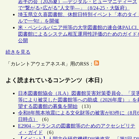
若手の会（2026夏）―デジタル・ヒューマニティーズ
で“繋がる×広がる”人文学―」（8/24-25・大阪府）
埼玉県立久喜図書館、休館日特別イベント「本のタイ
ルで一句!」を開催
米・ペンシルバニア州等の大学図書館の連合体PALCI
図書館によるシステム相互運用性評価のためのガイド
公開
続きを見る
「カレントアウェアネス-R」用のRSS：
よく読まれているコンテンツ（本日）
日本図書館協会（JLA）図書館災害対策委員会、「災
等により被災した図書館等への助成（2026年度）」を
望する図書館の募集を開始
（13）
令和8年熊本地震による文化財等の被害が83件に（8月
日時点）
（6）
E2904 – フランスの図書館等のためのアクセシビリテ
ィ・ガイド
（6）
【イベント】人間文化研究機構DH推進室、「第5回 D