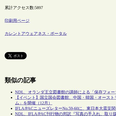
累計アクセス数:
5897
印刷用ページ
カレントアウェアネス・ポータル
類似の記事
NDL、オランダ王立図書館の講師による「保存フォー
【イベント】国立国会図書館、中国・韓国・オースト
ム」を開催（12月）
IFLA/PACニューズレターNo.59-60に、東日本大震
NDL、IFLA/PAC刊行物の邦訳『写真の手入れ、取