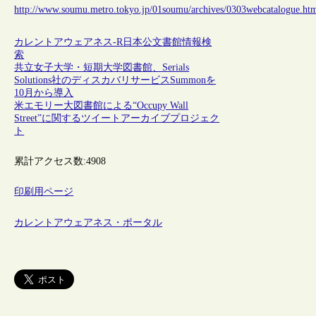
http://www.soumu.metro.tokyo.jp/01soumu/archives/0303webcatalogue.ht
カレントアウェアネス-R
日本
公文書館
情報検
索
共立女子大学・短期大学図書館、Serials
Solutions社のディスカバリサービスSummonを
10月から導入
米エモリー大図書館による“Occupy Wall
Street”に関するツイートアーカイブプロジェク
ト
累計アクセス数:
4908
印刷用ページ
カレントアウェアネス・ポータル