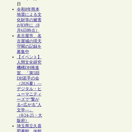
日
令和8年熊本
地震による文
化財等の被害
が83件に（8
月6日時点）
名古屋市、名
古屋城の現天
守閣の記録を
募集中
【イベント】
人間文化研究
機構DH推進
室、「第5回
DH若手の会
（2026夏）―
デジタル・ヒ
ューマニティ
ーズで“繋が
る×広がる”人
文学―」
（8/24-25・大
阪府）
埼玉県立久喜
図書館、休館