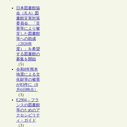
日本図書館協
会（JLA）図
書館災害対策
委員会、「災
害等により被
災した図書館
等への助成
（2026年
度）」を希望
する図書館の
募集を開始
（5）
令和8年熊本
地震による文
化財等の被害
が83件に（8
月6日時点）
（3）
E2904 – フラ
ンスの図書館
等のためのア
クセシビリテ
ィ・ガイド
（3）