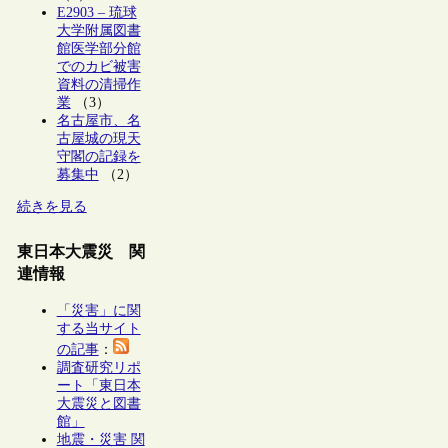
E2903 – 琉球
大学附属図書
館医学部分館
でのカビ被害
資料の清掃作
業
（3）
名古屋市、名
古屋城の現天
守閣の記録を
募集中
（2）
続きを見る
東日本大震災 関
連情報
「災害」に関
する当サイト
の記事
：
調査研究リポ
ート「東日本
大震災と図書
館」
地震・災害 関