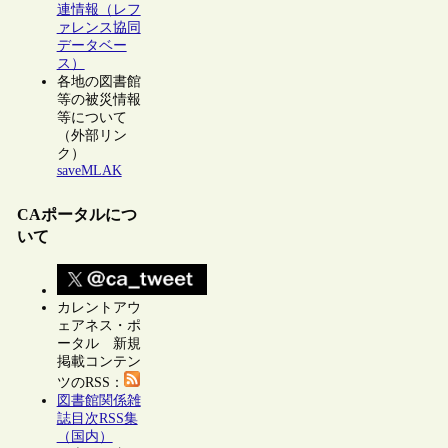
連情報（レフ
ァレンス協同
データベー
ス）
各地の図書館
等の被災情報
等について
（外部リン
ク）
saveMLAK
CAポータルにつ
いて
カレントアウ
ェアネス・ポ
ータル 新規
掲載コンテン
ツのRSS：
図書館関係雑
誌目次RSS集
（国内）