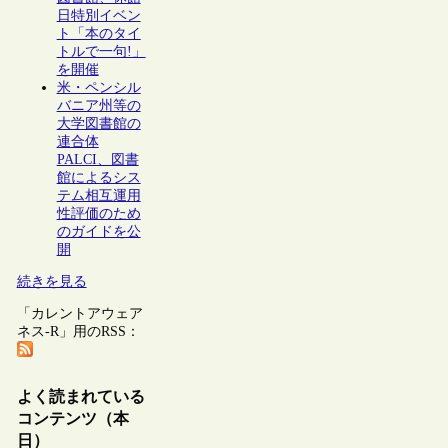
日特別イベン
ト「本のタイ
トルで一句!」
を開催
米・ペンシル
バニア州等の
大学図書館の
連合体
PALCI、図書
館によるシス
テム相互運用
性評価のため
のガイドを公
開
続きを見る
「カレントアウェア
ネス-R」用のRSS：
よく読まれている
コンテンツ（本
日）