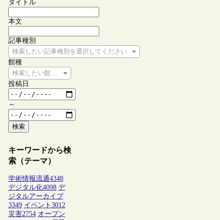
タイトル
本文
記事種別
検索したい記事種別を選択してください
館種
検索したい館種を選択してください
投稿日
～
検索
キーワードから検
索（テーマ）
学術情報流通
4348
デジタル化
4098
デ
ジタルアーカイブ
3349
イベント
3012
災害
2754
オープン