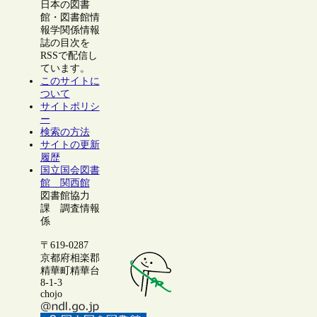
日本の図書
館・図書館情
報学関係情報
誌の目次を
RSSで配信し
ています。
このサイトに
ついて
サイトポリシ
ー
検索の方法
サイトの更新
履歴
国立国会図書
館 関西館
図書館協力
課 調査情報
係
〒619-0287
京都府相楽郡
精華町精華台
8-1-3
chojo