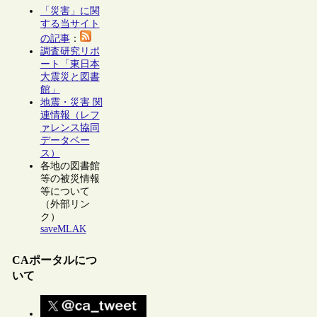
「災害」に関
する当サイト
の記事
：
調査研究リポ
ート「東日本
大震災と図書
館」
地震・災害 関
連情報（レフ
ァレンス協同
データベー
ス）
各地の図書館
等の被災情報
等について
（外部リン
ク）
saveMLAK
CAポータルにつ
いて