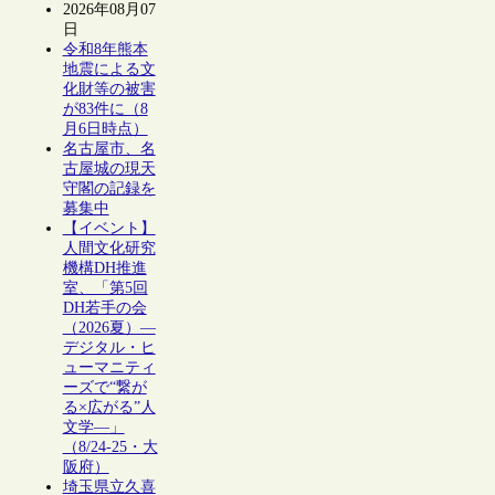
2026年08月07
日
令和8年熊本
地震による文
化財等の被害
が83件に（8
月6日時点）
名古屋市、名
古屋城の現天
守閣の記録を
募集中
【イベント】
人間文化研究
機構DH推進
室、「第5回
DH若手の会
（2026夏）―
デジタル・ヒ
ューマニティ
ーズで“繋が
る×広がる”人
文学―」
（8/24-25・大
阪府）
埼玉県立久喜