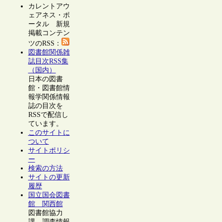
カレントアウ
ェアネス・ポ
ータル 新規
掲載コンテン
ツのRSS：
図書館関係雑
誌目次RSS集
（国内）
日本の図書
館・図書館情
報学関係情報
誌の目次を
RSSで配信し
ています。
このサイトに
ついて
サイトポリシ
ー
検索の方法
サイトの更新
履歴
国立国会図書
館 関西館
図書館協力
課 調査情報