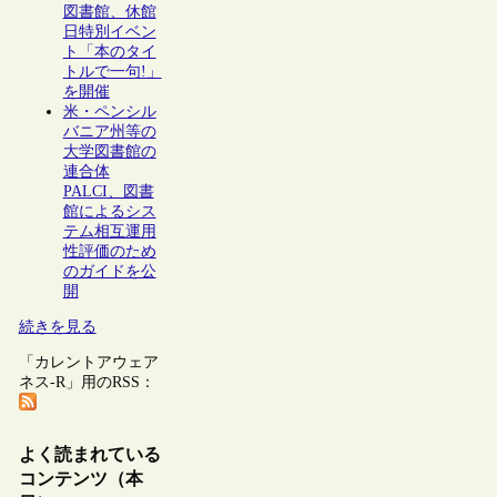
図書館、休館
日特別イベン
ト「本のタイ
トルで一句!」
を開催
米・ペンシル
バニア州等の
大学図書館の
連合体
PALCI、図書
館によるシス
テム相互運用
性評価のため
のガイドを公
開
続きを見る
「カレントアウェア
ネス-R」用のRSS：
よく読まれている
コンテンツ（本