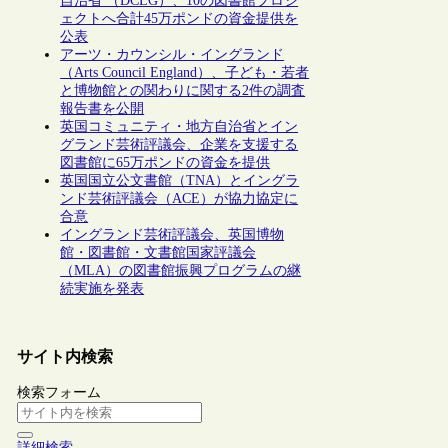
自治省 （DCLG）、10の図書館プロジ
ェクトへ合計45万ポンドの資金提供を
公表
アーツ・カウンシル・イングランド
（Arts Council England）、子ども・若者
と博物館との関わりに関する2件の調査
報告書を公開
英国コミュニティ・地方自治省とイン
グランド芸術評議会、企業を支援する
図書館に65万ポンドの資金を提供
英国国立公文書館（TNA）とイングラ
ンド芸術評議会（ACE）が協力協定に
合意
イングランド芸術評議会、英国博物
館・図書館・文書館国家評議会
（MLA）の図書館振興プログラムの継
続実施を発表
サイト内検索
検索フォーム
詳細検索