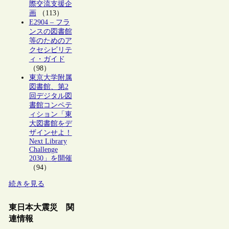
際交流支援企
画
（113）
E2904 – フラ
ンスの図書館
等のためのア
クセシビリテ
ィ・ガイド
（98）
東京大学附属
図書館、第2
回デジタル図
書館コンペテ
ィション「東
大図書館をデ
ザインせよ！
Next Library
Challenge
2030」を開催
（94）
続きを見る
東日本大震災 関
連情報