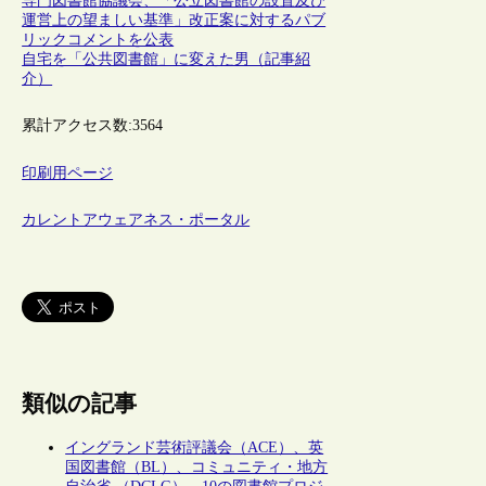
専門図書館協議会、「公立図書館の設置及び
運営上の望ましい基準」改正案に対するパブ
リックコメントを公表
自宅を「公共図書館」に変えた男（記事紹
介）
累計アクセス数:
3564
印刷用ページ
カレントアウェアネス・ポータル
類似の記事
イングランド芸術評議会（ACE）、英
国図書館（BL）、コミュニティ・地方