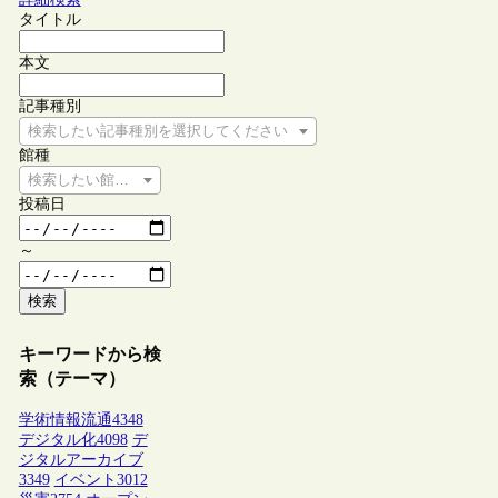
タイトル
本文
記事種別
検索したい記事種別を選択してください
館種
検索したい館種を選択してください
投稿日
～
検索
キーワードから検
索（テーマ）
学術情報流通
4348
デジタル化
4098
デ
ジタルアーカイブ
3349
イベント
3012