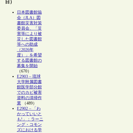
日）
日本図書館協
会（JLA）図
書館災害対策
委員会、「災
害等により被
災した図書館
等への助成
（2026年
度）」を希望
する図書館の
募集を開始
（670）
E2903 – 琉球
大学附属図書
館医学部分館
でのカビ被害
資料の清掃作
業
（489）
E2902 – 「わ
かっていいと
も!」：ラーニ
ング・コモン
ズにおける学