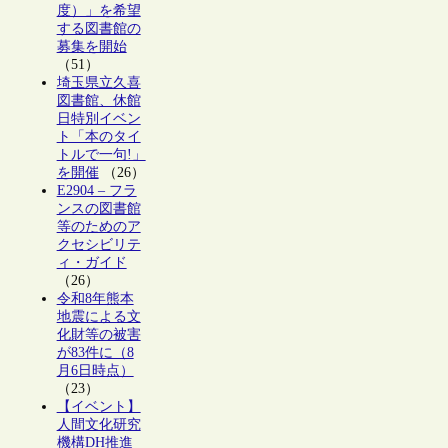
度）」を希望
する図書館の
募集を開始
（51）
埼玉県立久喜
図書館、休館
日特別イベン
ト「本のタイ
トルで一句!」
を開催
（26）
E2904 – フラ
ンスの図書館
等のためのア
クセシビリテ
ィ・ガイド
（26）
令和8年熊本
地震による文
化財等の被害
が83件に（8
月6日時点）
（23）
【イベント】
人間文化研究
機構DH推進