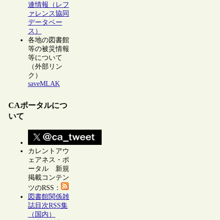
連情報（レフ
ァレンス協同
データベー
ス）
各地の図書館
等の被災情報
等について
（外部リン
ク）
saveMLAK
CAポータルにつ
いて
カレントアウ
ェアネス・ポ
ータル 新規
掲載コンテン
ツのRSS：
図書館関係雑
誌目次RSS集
（国内）