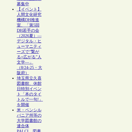
募集中
【イベント】
人間文化研究
機構DH推進
室、「第5回
DH若手の会
（2026夏）―
デジタル・ヒ
ューマニティ
ーズで“繋が
る×広がる”人
文学―」
（8/24-25・大
阪府）
埼玉県立久喜
図書館、休館
日特別イベン
ト「本のタイ
トルで一句!」
を開催
米・ペンシル
バニア州等の
大学図書館の
連合体
PALCI、図書