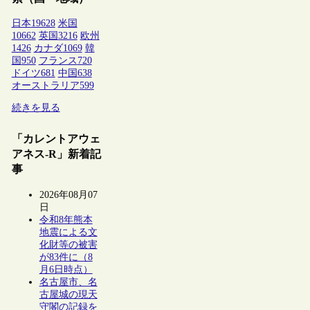
日本
19628
米国
10662
英国
3216
欧州
1426
カナダ
1069
韓
国
950
フランス
720
ドイツ
681
中国
638
オーストラリア
599
続きを見る
「カレントアウェ
アネス-R」新着記
事
2026年08月07
日
令和8年熊本
地震による文
化財等の被害
が83件に（8
月6日時点）
名古屋市、名
古屋城の現天
守閣の記録を