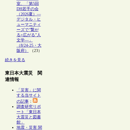
室、「第5回
DH若手の会
（2026夏）―
デジタル・ヒ
ューマニティ
ーズで“繋が
る×広がる”人
文学―」
（8/24-25・大
阪府）
（23）
続きを見る
東日本大震災 関
連情報
「災害」に関
する当サイト
の記事
：
調査研究リポ
ート「東日本
大震災と図書
館」
地震・災害 関