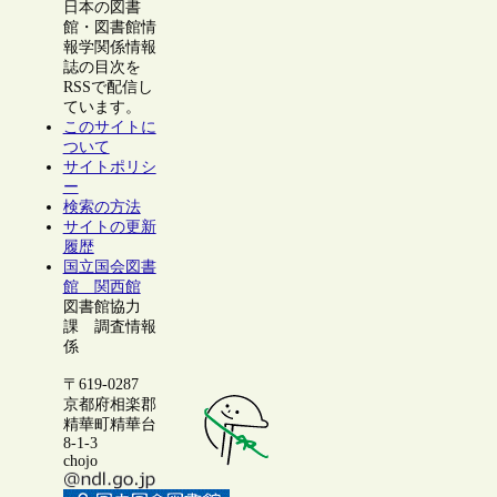
日本の図書
館・図書館情
報学関係情報
誌の目次を
RSSで配信し
ています。
このサイトに
ついて
サイトポリシ
ー
検索の方法
サイトの更新
履歴
国立国会図書
館 関西館
図書館協力
課 調査情報
係
〒619-0287
京都府相楽郡
精華町精華台
8-1-3
chojo