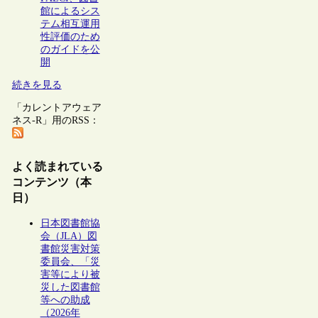
館によるシス
テム相互運用
性評価のため
のガイドを公
開
続きを見る
「カレントアウェア
ネス-R」用のRSS：
よく読まれている
コンテンツ（本
日）
日本図書館協
会（JLA）図
書館災害対策
委員会、「災
害等により被
災した図書館
等への助成
（2026年