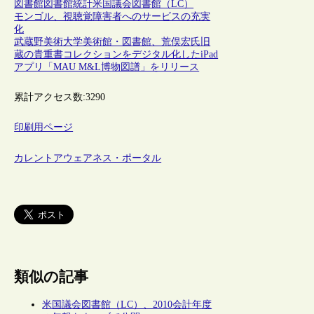
図書館
図書館統計
米国議会図書館（LC）
モンゴル、視聴覚障害者へのサービスの充実
化
武蔵野美術大学美術館・図書館、荒俣宏氏旧
蔵の貴重書コレクションをデジタル化したiPad
アプリ「MAU M&L博物図譜」をリリース
累計アクセス数:
3290
印刷用ページ
カレントアウェアネス・ポータル
類似の記事
米国議会図書館（LC）、2010会計年度