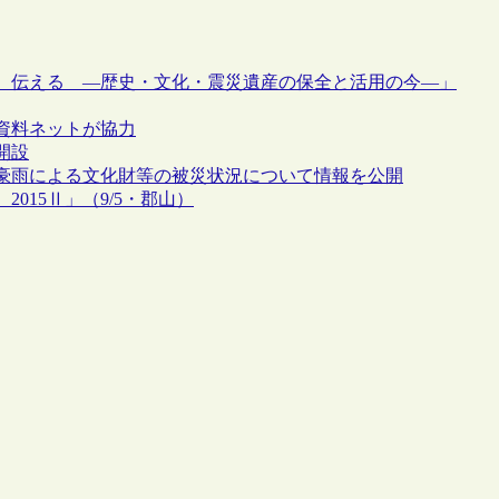
、伝える ―歴史・文化・震災遺産の保全と活用の今―」
資料ネットが協力
開設
豪雨による文化財等の被災状況について情報を公開
015Ⅱ」（9/5・郡山）