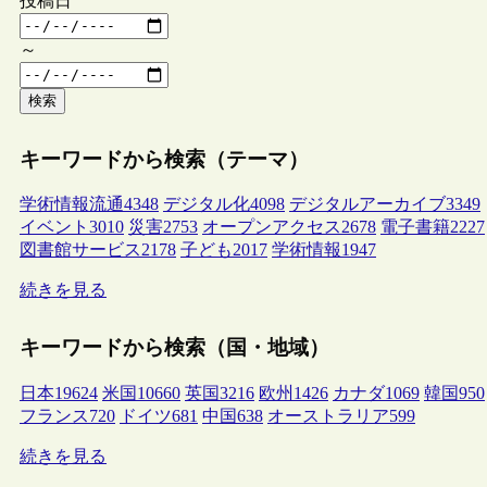
投稿日
～
検索
キーワードから検索（テーマ）
学術情報流通
4348
デジタル化
4098
デジタルアーカイブ
3349
イベント
3010
災害
2753
オープンアクセス
2678
電子書籍
2227
図書館サービス
2178
子ども
2017
学術情報
1947
続きを見る
キーワードから検索（国・地域）
日本
19624
米国
10660
英国
3216
欧州
1426
カナダ
1069
韓国
950
フランス
720
ドイツ
681
中国
638
オーストラリア
599
続きを見る