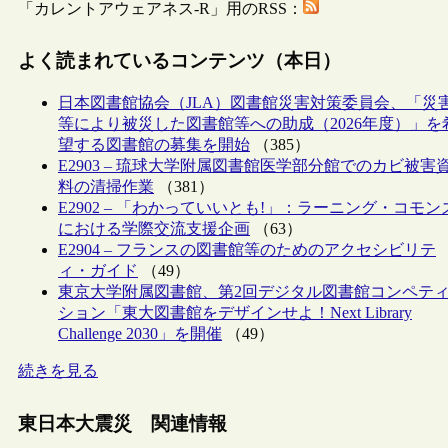
「カレントアウェアネス-R」用のRSS：
よく読まれているコンテンツ（本日）
日本図書館協会（JLA）図書館災害対策委員会、「災
等により被災した図書館等への助成（2026年度）」を
望する図書館の募集を開始
（385）
E2903 – 琉球大学附属図書館医学部分館でのカビ被害
料の清掃作業
（381）
E2902 – 「わかっていいとも!」：ラーニング・コモン
における学際交流支援企画
（63）
E2904 – フランスの図書館等のためのアクセシビリテ
ィ・ガイド
（49）
東京大学附属図書館、第2回デジタル図書館コンペテ
ション「東大図書館をデザインせよ！Next Library
Challenge 2030」を開催
（49）
続きを見る
東日本大震災 関連情報