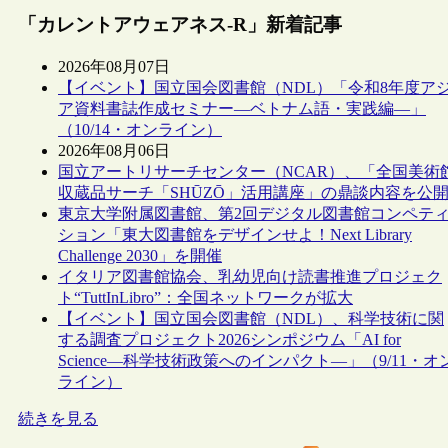
「カレントアウェアネス-R」新着記事
2026年08月07日
【イベント】国立国会図書館（NDL）「令和8年度ア
ア資料書誌作成セミナー―ベトナム語・実践編―」
（10/14・オンライン）
2026年08月06日
国立アートリサーチセンター（NCAR）、「全国美術
収蔵品サーチ「SHŪZŌ」活用講座」の鼎談内容を公
東京大学附属図書館、第2回デジタル図書館コンペテ
ション「東大図書館をデザインせよ！Next Library
Challenge 2030」を開催
イタリア図書館協会、乳幼児向け読書推進プロジェク
ト“TuttInLibro”：全国ネットワークが拡大
【イベント】国立国会図書館（NDL）、科学技術に関
する調査プロジェクト2026シンポジウム「AI for
Science―科学技術政策へのインパクト―」（9/11・オ
ライン）
続きを見る