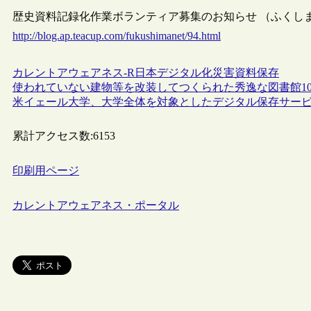
歴史資料記録化作業ボランティア募集のお知らせ （ふくしま歴史
http://blog.ap.teacup.com/fukushimanet/94.html
カレントアウェアネス-R
日本
デジタル化
災害
資料保存
使われていない建物等を改装してつくられた秀逸な図書館1
米イェール大学、大学全体を対象としたデジタル保存サー
累計アクセス数:
6153
印刷用ページ
カレントアウェアネス・ポータル