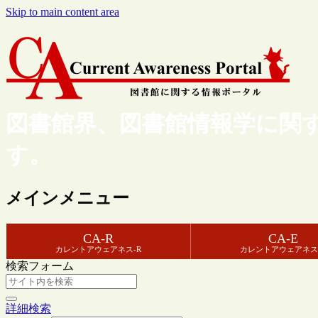
Skip to main content area
図書館界、図書館情報学に関
す。
メインメニュー
CA-R
CA-E
カレントアウェアネス-R
カレントアウェアネス
検索フォーム
詳細検索