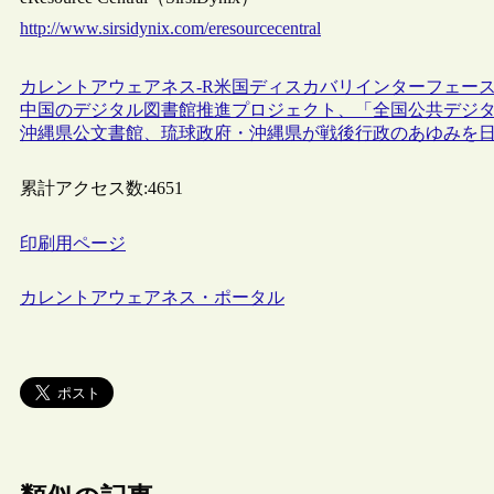
http://www.sirsidynix.com/eresourcecentral
カレントアウェアネス-R
米国
ディスカバリインターフェー
中国のデジタル図書館推進プロジェクト、「全国公共デジ
沖縄県公文書館、琉球政府・沖縄県が戦後行政のあゆみを
累計アクセス数:
4651
印刷用ページ
カレントアウェアネス・ポータル