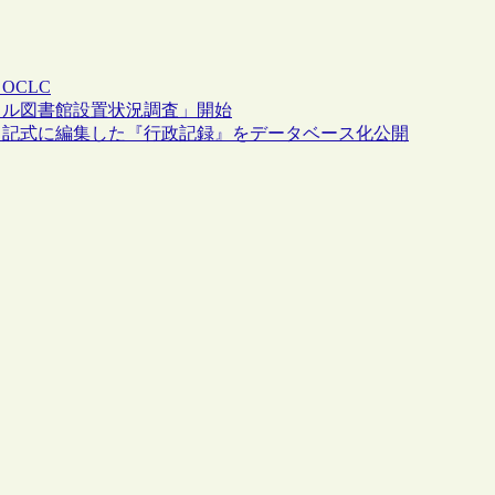
ス
OCLC
タル図書館設置状況調査」開始
日記式に編集した『行政記録』をデータベース化公開