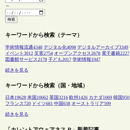
～
検索
キーワードから検索（テーマ）
学術情報流通
4348
デジタル化
4098
デジタルアーカイブ
3349
イベント
3012
災害
2754
オープンアクセス
2678
電子書籍
2227
図書館サービス
2178
子ども
2017
学術情報
1947
続きを見る
キーワードから検索（国・地域）
日本
19628
米国
10662
英国
3216
欧州
1426
カナダ
1069
韓国
950
フランス
720
ドイツ
681
中国
638
オーストラリア
599
続きを見る
「カレントアウェアネス-R」新着記事