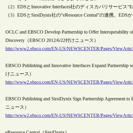
（2）EDSとInnovative Interfaces社のディスカバリサー
（3）EDSとSirsiDynix社の“eResource Central”の連携。E
OCLC and EBSCO Develop Partnership to Offer Interoperability of S
Discovery（EBSCO 2012/6/22付けニュース）
http://www2.ebsco.com/EN-US/NEWSCENTER/Pages/ViewArtic
EBSCO Publishing and Innovative Interfaces Expand Partnersh
けニュース）
http://www2.ebsco.com/EN-US/NEWSCENTER/Pages/ViewArtic
EBSCO Publishing and SirsiDynix Sign Partnership Agreement 
ニュース）
http://www2.ebsco.com/EN-US/NEWSCENTER/Pages/ViewArtic
eResource Central（SirsiDynix）