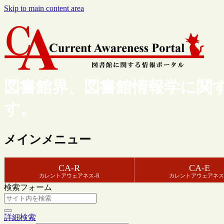
Skip to main content area
図書館界、図書館情報学に関
す。
メインメニュー
CA-R
CA-E
カレントアウェアネス-R
カレントアウェアネス
検索フォーム
詳細検索