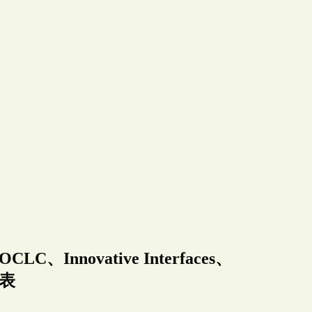
nnovative Interfaces、
発表