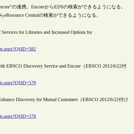
ビス“Encore”の連携。EncoreからEDSの検索ができるようになる。
DSからeResource Centralの検索ができるようになる。
ervices for Libraries and Increased Options for
le.aspx?QSID=582
ip with EBSCO Discovery Service and Encore（EBSCO 2012/6/22付
le.aspx?QSID=579
to Enhance Discovery for Mutual Customers（EBSCO 2012/6/22付け
le.aspx?QSID=578