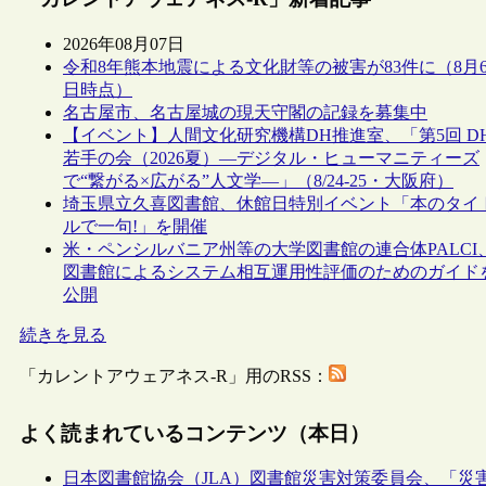
2026年08月07日
令和8年熊本地震による文化財等の被害が83件に（8月
日時点）
名古屋市、名古屋城の現天守閣の記録を募集中
【イベント】人間文化研究機構DH推進室、「第5回 D
若手の会（2026夏）―デジタル・ヒューマニティーズ
で“繋がる×広がる”人文学―」（8/24-25・大阪府）
埼玉県立久喜図書館、休館日特別イベント「本のタイ
ルで一句!」を開催
米・ペンシルバニア州等の大学図書館の連合体PALCI
図書館によるシステム相互運用性評価のためのガイド
公開
続きを見る
「カレントアウェアネス-R」用のRSS：
よく読まれているコンテンツ（本日）
日本図書館協会（JLA）図書館災害対策委員会、「災