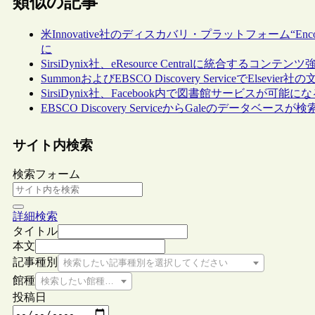
類似の記事
米Innovative社のディスカバリ・プラットフォーム“Encore
に
SirsiDynix社、eResource Centralに統合するコ
SummonおよびEBSCO Discovery ServiceでElse
SirsiDynix社、Facebook内で図書館サービスが可能に
EBSCO Discovery ServiceからGaleのデータベース
サイト内検索
検索フォーム
詳細検索
タイトル
本文
記事種別
検索したい記事種別を選択してください
館種
検索したい館種を選択してください
投稿日