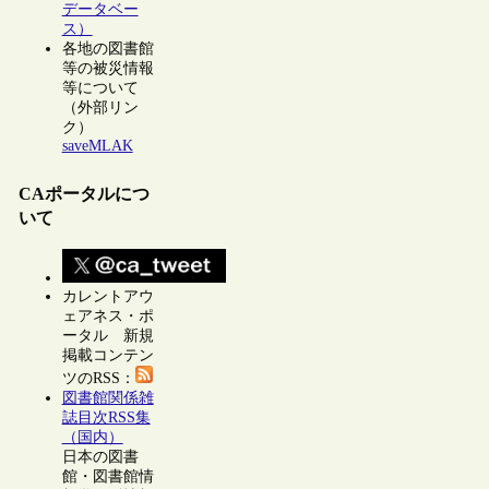
データベー
ス）
各地の図書館
等の被災情報
等について
（外部リン
ク）
saveMLAK
CAポータルにつ
いて
カレントアウ
ェアネス・ポ
ータル 新規
掲載コンテン
ツのRSS：
図書館関係雑
誌目次RSS集
（国内）
日本の図書
館・図書館情