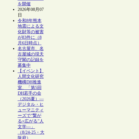
を開催
2026年08月07
日
令和8年熊本
地震による文
化財等の被害
が83件に（8
月6日時点）
名古屋市、名
古屋城の現天
守閣の記録を
募集中
【イベント】
人間文化研究
機構DH推進
室、「第5回
DH若手の会
（2026夏）―
デジタル・ヒ
ューマニティ
ーズで“繋が
る×広がる”人
文学―」
（8/24-25・大
阪府）