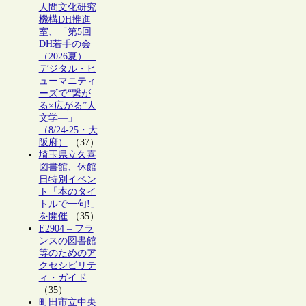
人間文化研究
機構DH推進
室、「第5回
DH若手の会
（2026夏）―
デジタル・ヒ
ューマニティ
ーズで“繋が
る×広がる”人
文学―」
（8/24-25・大
阪府）
（37）
埼玉県立久喜
図書館、休館
日特別イベン
ト「本のタイ
トルで一句!」
を開催
（35）
E2904 – フラ
ンスの図書館
等のためのア
クセシビリテ
ィ・ガイド
（35）
町田市立中央