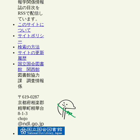
報学関係情報
誌の目次を
RSSで配信し
ています。
このサイトに
ついて
サイトポリシ
ー
検索の方法
サイトの更新
履歴
国立国会図書
館 関西館
図書館協力
課 調査情報
係
〒619-0287
京都府相楽郡
精華町精華台
8-1-3
chojo