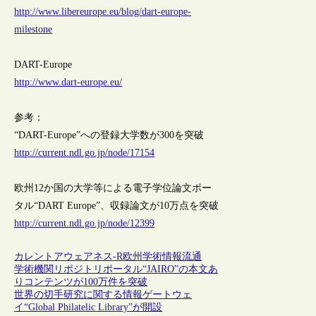
http://www.libereurope.eu/blog/dart-europe-
milestone
DART-Europe
http://www.dart-europe.eu/
参考：
“DART-Europe”への登録大学数が300を突破
http://current.ndl.go.jp/node/17154
欧州12か国の大学等による電子学位論文ポー
タル“DART Europe”、収録論文が10万点を突破
http://current.ndl.go.jp/node/12399
カレントアウェアネス-R
欧州
学術情報流通
学術機関リポジトリポータル“JAIRO”の本文あ
りコンテンツが100万件を突破
世界の切手研究に関する情報ゲートウェ
イ“Global Philatelic Library”が開設