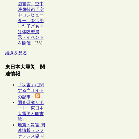
図書館、空中
映像技術「空
中コンピュー
ター」を活用
した子ども向
け体験型展
示・イベント
を開催
（33）
続きを見る
東日本大震災 関
連情報
「災害」に関
する当サイト
の記事
：
調査研究リポ
ート「東日本
大震災と図書
館」
地震・災害 関
連情報（レフ
ァレンス協同