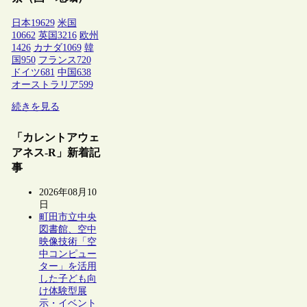
日本
19629
米国
10662
英国
3216
欧州
1426
カナダ
1069
韓
国
950
フランス
720
ドイツ
681
中国
638
オーストラリア
599
続きを見る
「カレントアウェ
アネス-R」新着記
事
2026年08月10
日
町田市立中央
図書館、空中
映像技術「空
中コンピュー
ター」を活用
した子ども向
け体験型展
示・イベント