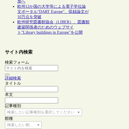
加へ
欧州12か国の大学等による電子学位論
文ポータル“DART Europe”、収録論文が
10万点を突破
欧州研究図書館協会（LIBER）、図書館
建築関係者のためのウェブサイ
ト“Library buildings in Europe”を公開
サイト内検索
検索フォーム
詳細検索
タイトル
本文
記事種別
検索したい記事種別を選択してください
館種
検索したい館種を選択してください