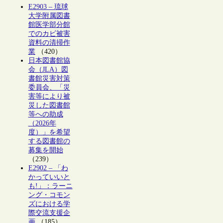
E2903 – 琉球
大学附属図書
館医学部分館
でのカビ被害
資料の清掃作
業
（420）
日本図書館協
会（JLA）図
書館災害対策
委員会、「災
害等により被
災した図書館
等への助成
（2026年
度）」を希望
する図書館の
募集を開始
（239）
E2902 – 「わ
かっていいと
も!」：ラーニ
ング・コモン
ズにおける学
際交流支援企
画
（185）