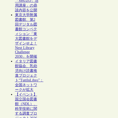
「SHŪZŌ」活
用講座」の鼎
談内容を公開
東京大学附属
図書館、第2
回デジタル図
書館コンペテ
ィション「東
大図書館をデ
ザインせよ！
Next Library
Challenge
2030」を開催
イタリア図書
館協会、乳幼
児向け読書推
進プロジェク
ト“TuttInLibro”：
全国ネットワ
ークが拡大
【イベント】
国立国会図書
館（NDL）、
科学技術に関
する調査プロ