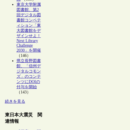
東京大学附属
図書館、第2
回デジタル図
書館コンペテ
ィション「東
大図書館をデ
ザインせよ！
Next Library
Challenge
2030」を開催
（146）
県立長野図書
館、「信州デ
ジタルコモン
ズ」のコンテ
ンツにDOIの
付与を開始
（143）
続きを見る
東日本大震災 関
連情報