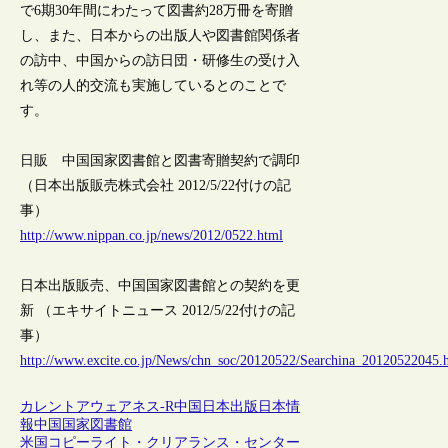
で6期30年間にわたって図書約28万冊を寄贈
し、また、日本からの出版人や図書館関係者
の訪中、中国からの訪日団・研修生の受け入
れ等の人的交流も実施しているとのことで
す。
日販 中国国家図書館と図書寄贈契約で調印
（日本出版販売株式会社 2012/5/22付けの記
事）
http://www.nippan.co.jp/news/2012/0522.html
日本出版販売、中国国家図書館との契約を更
新 （エキサイトニュース 2012/5/22付けの記
事）
http://www.excite.co.jp/News/chn_soc/20120522/Searchina_20120522045.
カレントアウェアネス-R
中国
日本
出版
日本情
報
中国国家図書館
米国コピーライト・クリアランス・センター