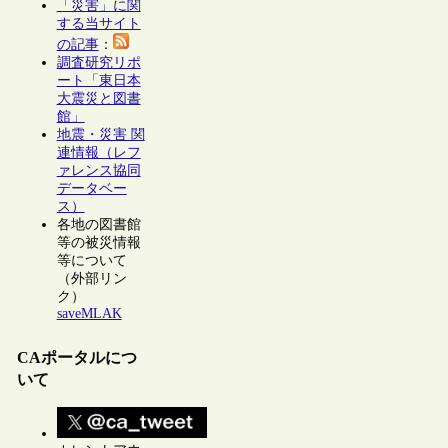
「災害」に関
する当サイト
の記事
：
調査研究リポ
ート「東日本
大震災と図書
館」
地震・災害 関
連情報（レフ
ァレンス協同
データベー
ス）
各地の図書館
等の被災情報
等について
（外部リン
ク）
saveMLAK
CAポータルにつ
いて