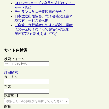
OCLCのジョーダン会長の後任はプリチ
ャード氏に
テヘラン大学法学部図書館が火災
日本放送出版協会、電子書籍の読書体
験共有サービスを公開
「自炊」代行業者に対する訴訟、業者
側の事業終了によって原告の小説家・
漫画家7名が訴えを取り下げ
サイト内検索
検索フォーム
詳細検索
タイトル
本文
記事種別
検索したい記事種別を選択してください
館種