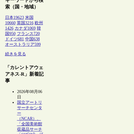
キーワードから検
索（国・地域）
日本
19623
米国
10660
英国
3216
欧州
1426
カナダ
1069
韓
国
950
フランス
720
ドイツ
681
中国
638
オーストラリア
599
続きを見る
「カレントアウェ
アネス-R」新着記
事
2026年08月06
日
国立アートリ
サーチセンタ
ー
（NCAR）、
「全国美術館
収蔵品サーチ