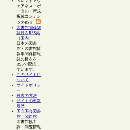
カレントアウ
ェアネス・ポ
ータル 新規
掲載コンテン
ツのRSS：
図書館関係雑
誌目次RSS集
（国内）
日本の図書
館・図書館情
報学関係情報
誌の目次を
RSSで配信し
ています。
このサイトに
ついて
サイトポリシ
ー
検索の方法
サイトの更新
履歴
国立国会図書
館 関西館
図書館協力
課 調査情報