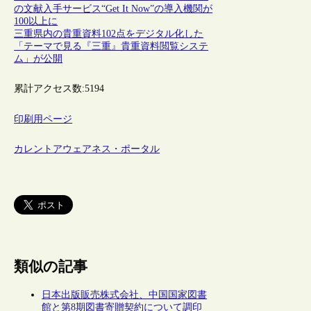
の文献入手サービス“Get It Now”の導入機関が
100以上に
三重県内の貴重資料102点をデジタル化した
「テーマで見る『三重』貴重資料閲覧システ
ム」が公開
累計アクセス数:
5194
印刷用ページ
カレントアウェアネス・ポータル
類似の記事
日本出版販売株式会社、中国国家図書
館と第8期図書寄贈契約について調印