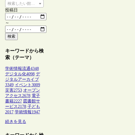
検索したい館種を選択してください
投稿日
～
検索
キーワードから検
索（テーマ）
学術情報流通
4348
デジタル化
4098
デ
ジタルアーカイブ
3349
イベント
3009
災害
2753
オープン
アクセス
2678
電子
書籍
2227
図書館サ
ービス
2178
子ども
2017
学術情報
1947
続きを見る