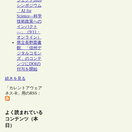
ジェクト2026
シンポジウム
「AI for
Science―科学
技術政策への
インパクト
―」（9/11・
オンライン）
県立長野図書
館、「信州デ
ジタルコモン
ズ」のコンテ
ンツにDOIの
付与を開始
続きを見る
「カレントアウェア
ネス-R」用のRSS：
よく読まれている
コンテンツ（本
日）