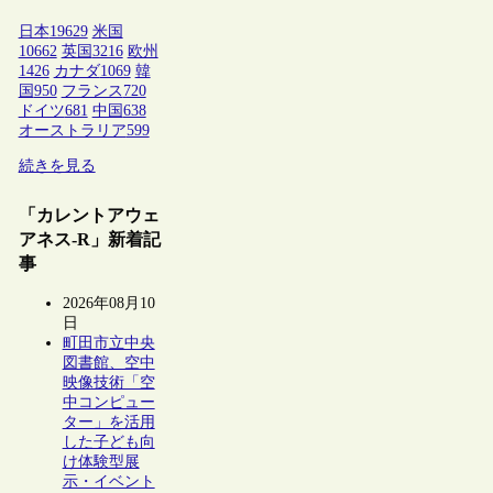
日本
19629
米国
10662
英国
3216
欧州
1426
カナダ
1069
韓
国
950
フランス
720
ドイツ
681
中国
638
オーストラリア
599
続きを見る
「カレントアウェ
アネス-R」新着記
事
2026年08月10
日
町田市立中央
図書館、空中
映像技術「空
中コンピュー
ター」を活用
した子ども向
け体験型展
示・イベント