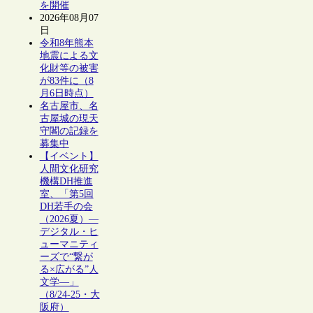
を開催
2026年08月07
日
令和8年熊本
地震による文
化財等の被害
が83件に（8
月6日時点）
名古屋市、名
古屋城の現天
守閣の記録を
募集中
【イベント】
人間文化研究
機構DH推進
室、「第5回
DH若手の会
（2026夏）―
デジタル・ヒ
ューマニティ
ーズで“繋が
る×広がる”人
文学―」
（8/24-25・大
阪府）