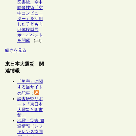
図書館、空中
映像技術「空
中コンピュー
ター」を活用
した子ども向
け体験型展
示・イベント
を開催
（33）
続きを見る
東日本大震災 関
連情報
「災害」に関
する当サイト
の記事
：
調査研究リポ
ート「東日本
大震災と図書
館」
地震・災害 関
連情報（レフ
ァレンス協同