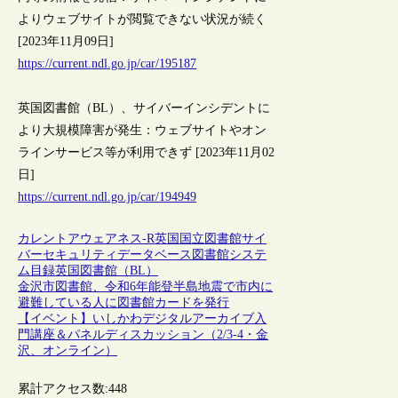
よりウェブサイトが閲覧できない状況が続く
[2023年11月09日]
https://current.ndl.go.jp/car/195187
英国図書館（BL）、サイバーインシデントに
より大規模障害が発生：ウェブサイトやオン
ラインサービス等が利用できず [2023年11月02
日]
https://current.ndl.go.jp/car/194949
カレントアウェアネス-R
英国
国立図書館
サイ
バーセキュリティ
データベース
図書館システ
ム
目録
英国図書館（BL）
金沢市図書館、令和6年能登半島地震で市内に
避難している人に図書館カードを発行
【イベント】いしかわデジタルアーカイブ入
門講座＆パネルディスカッション（2/3-4・金
沢、オンライン）
累計アクセス数:
448