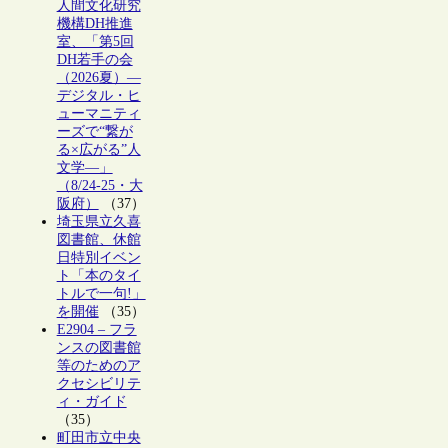
人間文化研究
機構DH推進
室、「第5回
DH若手の会
（2026夏）―
デジタル・ヒ
ューマニティ
ーズで“繋が
る×広がる”人
文学―」
（8/24-25・大
阪府）
（37）
埼玉県立久喜
図書館、休館
日特別イベン
ト「本のタイ
トルで一句!」
を開催
（35）
E2904 – フラ
ンスの図書館
等のためのア
クセシビリテ
ィ・ガイド
（35）
町田市立中央