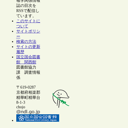
報学関係情報
誌の目次を
RSSで配信し
ています。
このサイトに
ついて
サイトポリシ
ー
検索の方法
サイトの更新
履歴
国立国会図書
館 関西館
図書館協力
課 調査情報
係
〒619-0287
京都府相楽郡
精華町精華台
8-1-3
chojo