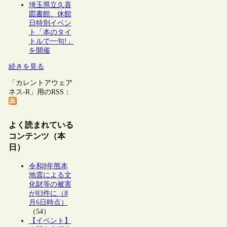
埼玉県立久喜
図書館、休館
日特別イベン
ト「本のタイ
トルで一句!」
を開催
続きを見る
「カレントアウェア
ネス-R」用のRSS：
よく読まれている
コンテンツ（本
日）
令和8年熊本
地震による文
化財等の被害
が83件に（8
月6日時点）
（54）
【イベント】