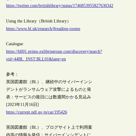
https://twitter.com/britishlibrary/status/1746853955827630342
Using the Library（British Library）
https://www.bl.uk/research/#reading-rooms
Catalogue
https://bll01.primo.exlibrisgroup.com/discovery/search?
vid=44BL_INST:BLL01&lang=en
参考：
英国図書館（BL）、継続中のサイバーインシ
デントがランサムウェア攻撃によるものと発
表：サービスの復旧には数週間かかる見込み
[2023年11月16日]
https://current.ndl.go.jp/car/195426
英国図書館（BL）、ブログサイト上で利用案
内等の情報を発信：サイバーインシデントに