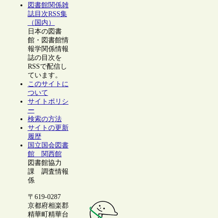
図書館関係雑
誌目次RSS集
（国内）
日本の図書
館・図書館情
報学関係情報
誌の目次を
RSSで配信し
ています。
このサイトに
ついて
サイトポリシ
ー
検索の方法
サイトの更新
履歴
国立国会図書
館 関西館
図書館協力
課 調査情報
係
〒619-0287
京都府相楽郡
精華町精華台