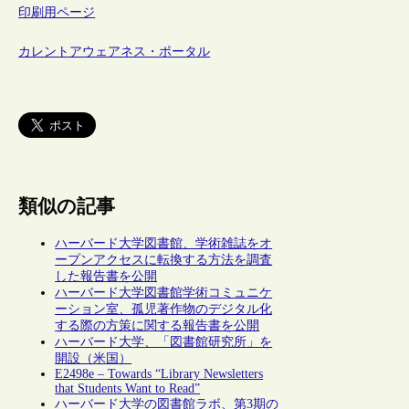
印刷用ページ
カレントアウェアネス・ポータル
類似の記事
ハーバード大学図書館、学術雑誌をオ
ープンアクセスに転換する方法を調査
した報告書を公開
ハーバード大学図書館学術コミュニケ
ーション室、孤児著作物のデジタル化
する際の方策に関する報告書を公開
ハーバード大学、「図書館研究所」を
開設（米国）
E2498e – Towards “Library Newsletters
that Students Want to Read”
ハーバード大学の図書館ラボ、第3期の