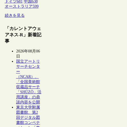
ドイツ
681
中国
638
オーストラリア
599
続きを見る
「カレントアウェ
アネス-R」新着記
事
2026年08月06
日
国立アートリ
サーチセンタ
ー
（NCAR）、
「全国美術館
収蔵品サーチ
「SHŪZŌ」活
用講座」の鼎
談内容を公開
東京大学附属
図書館、第2
回デジタル図
書館コンペテ