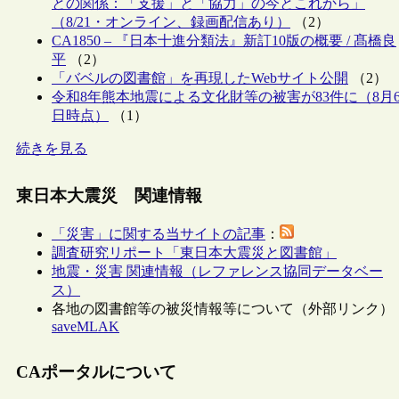
との関係：「支援」と「協力」の今とこれから」
（8/21・オンライン、録画配信あり）
（2）
CA1850 – 『日本十進分類法』新訂10版の概要 / 髙橋良
平
（2）
「バベルの図書館」を再現したWebサイト公開
（2）
令和8年熊本地震による文化財等の被害が83件に（8月
日時点）
（1）
続きを見る
東日本大震災 関連情報
「災害」に関する当サイトの記事
：
調査研究リポート「東日本大震災と図書館」
地震・災害 関連情報（レファレンス協同データベー
ス）
各地の図書館等の被災情報等について（外部リンク）
saveMLAK
CAポータルについて