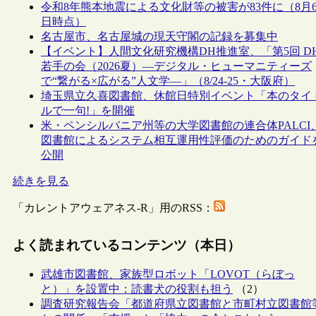
令和8年熊本地震による文化財等の被害が83件に（8月
日時点）
名古屋市、名古屋城の現天守閣の記録を募集中
【イベント】人間文化研究機構DH推進室、「第5回 D
若手の会（2026夏）―デジタル・ヒューマニティーズ
で“繋がる×広がる”人文学―」（8/24-25・大阪府）
埼玉県立久喜図書館、休館日特別イベント「本のタイ
ルで一句!」を開催
米・ペンシルバニア州等の大学図書館の連合体PALCI
図書館によるシステム相互運用性評価のためのガイド
公開
続きを見る
「カレントアウェアネス-R」用のRSS：
よく読まれているコンテンツ（本日）
武雄市図書館、家族型ロボット「LOVOT（らぼっ
と）」を設置中：読書犬の役割も担う
（2）
調査研究報告会「都道府県立図書館と市町村立図書館