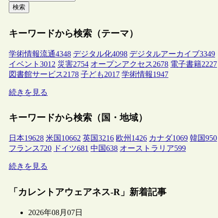
検索
キーワードから検索（テーマ）
学術情報流通
4348
デジタル化
4098
デジタルアーカイブ
3349
イベント
3012
災害
2754
オープンアクセス
2678
電子書籍
2227
図書館サービス
2178
子ども
2017
学術情報
1947
続きを見る
キーワードから検索（国・地域）
日本
19628
米国
10662
英国
3216
欧州
1426
カナダ
1069
韓国
950
フランス
720
ドイツ
681
中国
638
オーストラリア
599
続きを見る
「カレントアウェアネス-R」新着記事
2026年08月07日