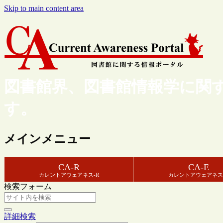
Skip to main content area
図書館界、図書館情報学に関
す。
メインメニュー
CA-R
CA-E
カレントアウェアネス-R
カレントアウェアネス
検索フォーム
詳細検索