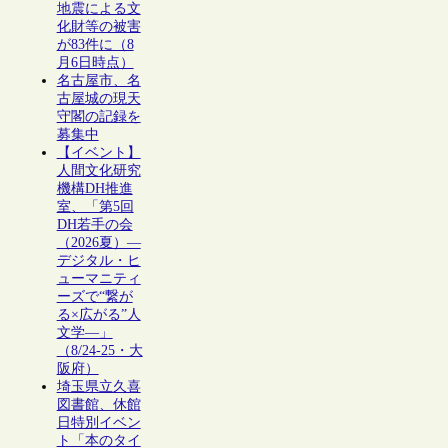
地震による文
化財等の被害
が83件に（8
月6日時点）
名古屋市、名
古屋城の現天
守閣の記録を
募集中
【イベント】
人間文化研究
機構DH推進
室、「第5回
DH若手の会
（2026夏）―
デジタル・ヒ
ューマニティ
ーズで“繋が
る×広がる”人
文学―」
（8/24-25・大
阪府）
埼玉県立久喜
図書館、休館
日特別イベン
ト「本のタイ