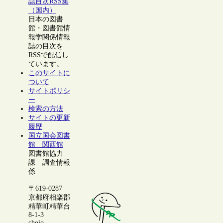
誌目次RSS集
（国内）
日本の図書
館・図書館情
報学関係情報
誌の目次を
RSSで配信し
ています。
このサイトに
ついて
サイトポリシ
ー
検索の方法
サイトの更新
履歴
国立国会図書
館 関西館
図書館協力
課 調査情報
係
〒619-0287
京都府相楽郡
精華町精華台
8-1-3
chojo