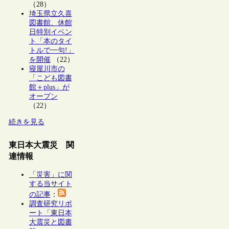
（28）
埼玉県立久喜
図書館、休館
日特別イベン
ト「本のタイ
トルで一句!」
を開催
（22）
寝屋川市の
「こども図書
館＋plus」が
オープン
（22）
続きを見る
東日本大震災 関
連情報
「災害」に関
する当サイト
の記事
：
調査研究リポ
ート「東日本
大震災と図書