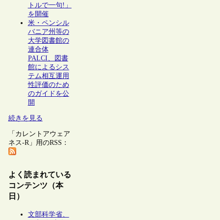
トルで一句!」
を開催
米・ペンシル
バニア州等の
大学図書館の
連合体
PALCI、図書
館によるシス
テム相互運用
性評価のため
のガイドを公
開
続きを見る
「カレントアウェア
ネス-R」用のRSS：
よく読まれている
コンテンツ（本
日）
文部科学省、