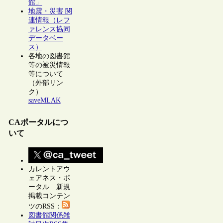
館」
地震・災害 関
連情報（レフ
ァレンス協同
データベー
ス）
各地の図書館
等の被災情報
等について
（外部リン
ク）
saveMLAK
CAポータルにつ
いて
カレントアウ
ェアネス・ポ
ータル 新規
掲載コンテン
ツのRSS：
図書館関係雑