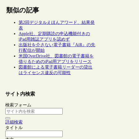
類似の記事
第2回デジタルえほんアワード、結果発
表
Apple社、定期購読の申込機能付きの
iPad用雑誌アプリを認めず
出版社を介さない電子書籍『AiR』の先
行配信が開始
米国OverDrive社、図書館の電子書籍を
借りるためのiPad用アプリをリリース
図書館による電子書籍リーダーの貸出
はライセンス違反の可能性
サイト内検索
検索フォーム
詳細検索
タイトル