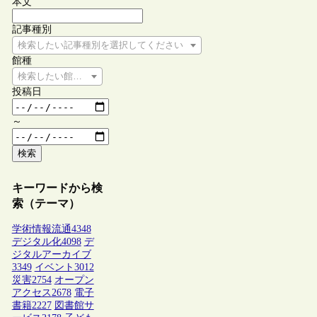
本文
記事種別
検索したい記事種別を選択してください
館種
検索したい館種を選択してください
投稿日
～
検索
キーワードから検
索（テーマ）
学術情報流通
4348
デジタル化
4098
デ
ジタルアーカイブ
3349
イベント
3012
災害
2754
オープン
アクセス
2678
電子
書籍
2227
図書館サ