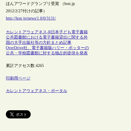
ほんアワードグランプリ受賞 （hon.jp
2012/2/27付けの記事）
http://hon.jp/news/1.0/0/3131/
カレントアウェアネス-R
日本
子ども
電子書籍
公共図書館における電子書籍貸出に関する外
国の大手出版社等の方針まとめ記事
OverDrive社、電子書籍版ハリー・ポッターの
公共・学校図書館に対する独占的提供を発表
累計アクセス数:
4265
印刷用ページ
カレントアウェアネス・ポータル