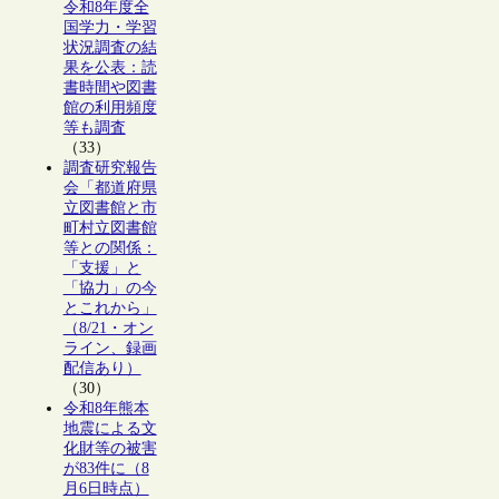
令和8年度全
国学力・学習
状況調査の結
果を公表：読
書時間や図書
館の利用頻度
等も調査
（33）
調査研究報告
会「都道府県
立図書館と市
町村立図書館
等との関係：
「支援」と
「協力」の今
とこれから」
（8/21・オン
ライン、録画
配信あり）
（30）
令和8年熊本
地震による文
化財等の被害
が83件に（8
月6日時点）