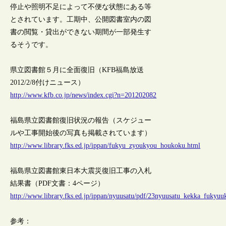
停止や照明不足によって不便な状態にある等
とされています。工期中、公開図書室内の図
書の閲覧・貸出ができない期間が一部発生す
るそうです。
県立図書館５月に全面復旧（KFB福島放送
2012/2/8付けニュース）
http://www.kfb.co.jp/news/index.cgi?n=201202082
福島県立図書館復旧状況の報告（スケジュー
ルや工事開始後の写真も掲載されています）
http://www.library.fks.ed.jp/ippan/fukyu_zyoukyou_houkoku.html
福島県立図書館東日本大震災復旧工事の入札
結果書（PDF文書：4ページ）
http://www.library.fks.ed.jp/ippan/nyuusatu/pdf/23nyuusatu_kekka_fukyuu
参考：