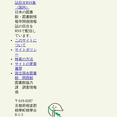
誌目次RSS集
（国内）
日本の図書
館・図書館情
報学関係情報
誌の目次を
RSSで配信し
ています。
このサイトに
ついて
サイトポリシ
ー
検索の方法
サイトの更新
履歴
国立国会図書
館 関西館
図書館協力
課 調査情報
係
〒619-0287
京都府相楽郡
精華町精華台
8-1-3