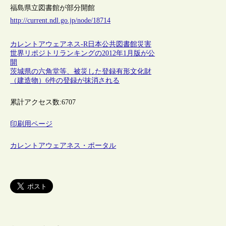
福島県立図書館が部分開館
http://current.ndl.go.jp/node/18714
カレントアウェアネス-R
日本
公共図書館
災害
世界リポジトリランキングの2012年1月版が公
開
茨城県の六角堂等、被災した登録有形文化財
（建造物）6件の登録が抹消される
累計アクセス数:
6707
印刷用ページ
カレントアウェアネス・ポータル