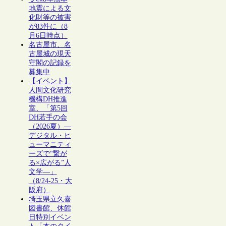
地震による文
化財等の被害
が83件に（8
月6日時点）
名古屋市、名
古屋城の現天
守閣の記録を
募集中
【イベント】
人間文化研究
機構DH推進
室、「第5回
DH若手の会
（2026夏）―
デジタル・ヒ
ューマニティ
ーズで“繋が
る×広がる”人
文学―」
（8/24-25・大
阪府）
埼玉県立久喜
図書館、休館
日特別イベン