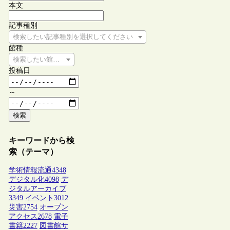
本文
記事種別
検索したい記事種別を選択してください
館種
検索したい館種を選択してください
投稿日
～
検索
キーワードから検
索（テーマ）
学術情報流通
4348
デジタル化
4098
デ
ジタルアーカイブ
3349
イベント
3012
災害
2754
オープン
アクセス
2678
電子
書籍
2227
図書館サ