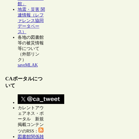
館」
地震・災害 関
連情報（レフ
ァレンス協同
データベー
ス）
各地の図書館
等の被災情報
等について
（外部リン
ク）
saveMLAK
CAポータルにつ
いて
カレントアウ
ェアネス・ポ
ータル 新規
掲載コンテン
ツのRSS：
図書館関係雑