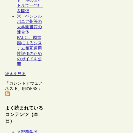
ト「本のタイ
トルで一句!」
を開催
米・ペンシル
バニア州等の
大学図書館の
連合体
PALCI、図書
館によるシス
テム相互運用
性評価のため
のガイドを公
開
続きを見る
「カレントアウェア
ネス-R」用のRSS：
よく読まれている
コンテンツ（本
日）
文部科学省、