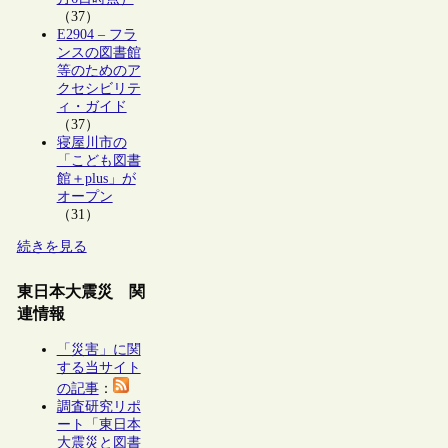
（37）
E2904 – フラ
ンスの図書館
等のためのア
クセシビリテ
ィ・ガイド
（37）
寝屋川市の
「こども図書
館＋plus」が
オープン
（31）
続きを見る
東日本大震災 関
連情報
「災害」に関
する当サイト
の記事
：
調査研究リポ
ート「東日本
大震災と図書