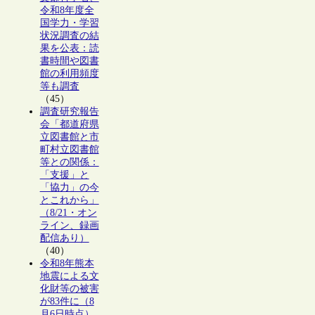
令和8年度全
国学力・学習
状況調査の結
果を公表：読
書時間や図書
館の利用頻度
等も調査
（45）
調査研究報告
会「都道府県
立図書館と市
町村立図書館
等との関係：
「支援」と
「協力」の今
とこれから」
（8/21・オン
ライン、録画
配信あり）
（40）
令和8年熊本
地震による文
化財等の被害
が83件に（8
月6日時点）