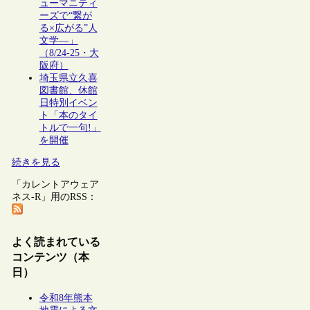
ューマニティ
ーズで“繋が
る×広がる”人
文学―」
（8/24-25・大
阪府）
埼玉県立久喜
図書館、休館
日特別イベン
ト「本のタイ
トルで一句!」
を開催
続きを見る
「カレントアウェア
ネス-R」用のRSS：
よく読まれている
コンテンツ（本
日）
令和8年熊本