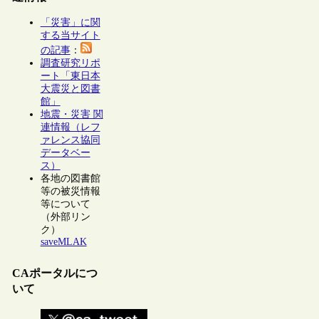
「災害」に関
する当サイト
の記事
：
調査研究リポ
ート「東日本
大震災と図書
館」
地震・災害 関
連情報（レフ
ァレンス協同
データベー
ス）
各地の図書館
等の被災情報
等について
（外部リン
ク）
saveMLAK
CAポータルにつ
いて