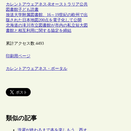
カレントアウェアネス-R
オーストラリア
公共
図書館
子ども
読書
放送大学附属図書館、16～19世紀の欧州で出
版された日本地図200点を電子化して公開
北海道の滝川市立図書館が市内の私立短大図
書館と相互利用に関する協定を締結
累計アクセス数:
4493
印刷用ページ
カレントアウェアネス・ポータル
類似の記事
洗濯が終わるまで本を楽しもう 西オ