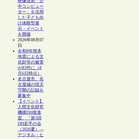
映像技術「空
中コンピュー
ター」を活用
した子ども向
け体験型展
示・イベント
を開催
2026年08月07
日
令和8年熊本
地震による文
化財等の被害
が83件に（8
月6日時点）
名古屋市、名
古屋城の現天
守閣の記録を
募集中
【イベント】
人間文化研究
機構DH推進
室、「第5回
DH若手の会
（2026夏）―
デジタル・ヒ