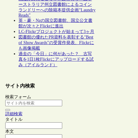
ーストラリア州立図書館によるコイン
ランドリーへの除籍本提供企画“Laundry
Reads”
英・豪・Nzの国立図書館、国立公文書
館が次々とFlickrに進出
LC-Flickrプロジェクトが始まって3ヶ月
図書館の優れたPR資料を表彰する“Best
of Show Awards”の受賞作発表、Flickrに
も画像掲載
過去の「今日」に何があった？ 古写
真を1日1枚Flickrにアップロードする試
み（アイルランド）
サイト内検索
検索フォーム
詳細検索
タイトル
本文