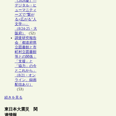
（2026夏）―
デジタル・ヒ
ューマニティ
ーズで“繋が
る×広がる”人
文学―」
（8/24-25・大
阪府）
（52）
調査研究報告
会「都道府県
立図書館と市
町村立図書館
等との関係：
「支援」と
「協力」の今
とこれから」
（8/21・オン
ライン、録画
配信あり）
（53）
続きを見る
東日本大震災 関
連情報