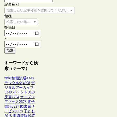
記事種別
検索したい記事種別を選択してください
館種
検索したい館種を選択してください
投稿日
～
検索
キーワードから検
索（テーマ）
学術情報流通
4348
デジタル化
4098
デ
ジタルアーカイブ
3349
イベント
3013
災害
2754
オープン
アクセス
2678
電子
書籍
2227
図書館サ
ービス
2178
子ども
2018
学術情報
1947