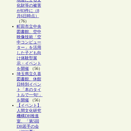
地震による文
化財等の被害
が83件に（8
月6日時点）
（76）
町田市立中央
図書館、空中
映像技術「空
中コンピュー
ター」を活用
した子ども向
け体験型展
示・イベント
を開催
（56）
埼玉県立久喜
図書館、休館
日特別イベン
ト「本のタイ
トルで一句!」
を開催
（56）
【イベント】
人間文化研究
機構DH推進
室、「第5回
DH若手の会