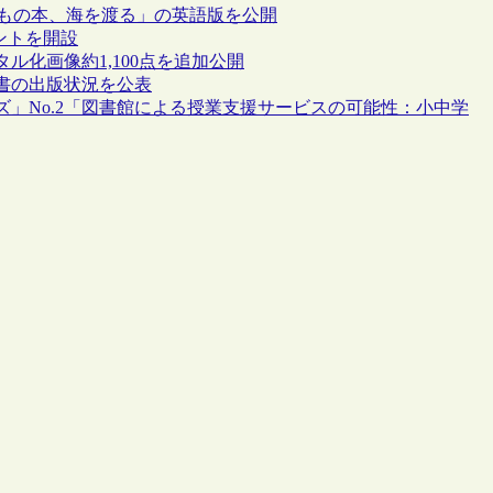
どもの本、海を渡る」の英語版を公開
ウントを開設
化画像約1,100点を追加公開
書の出版状況を公表
」No.2「図書館による授業支援サービスの可能性：小中学