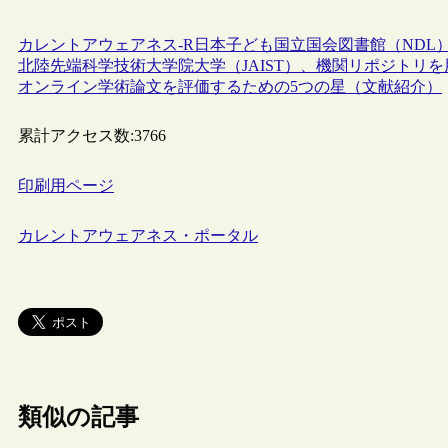
カレントアウェアネス-R
日本
子ども
国立国会図書館（NDL
北陸先端科学技術大学院大学（JAIST）、機関リポジトリ
オンライン学術論文を評価するための5つの星（文献紹介）
累計アクセス数:
3766
印刷用ページ
カレントアウェアネス・ポータル
類似の記事