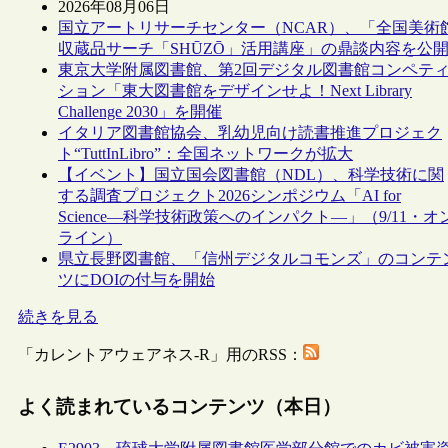
2026年08月06日
国立アートリサーチセンター（NCAR）、「全国美術
収蔵品サーチ「SHŪZŌ」活用講座」の鼎談内容を公
東京大学附属図書館、第2回デジタル図書館コンペテ
ション「東大図書館をデザインせよ！Next Library
Challenge 2030」を開催
イタリア図書館協会、乳幼児向け読書推進プロジェク
ト“TuttInLibro”：全国ネットワークが拡大
【イベント】国立国会図書館（NDL）、科学技術に関
する調査プロジェクト2026シンポジウム「AI for
Science―科学技術政策へのインパクト―」（9/11・オ
ライン）
県立長野図書館、「信州デジタルコモンズ」のコンテ
ツにDOIの付与を開始
続きを見る
「カレントアウェアネス-R」用のRSS：
よく読まれているコンテンツ（本日）