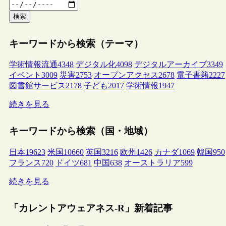
検索
キーワードから検索（テーマ）
学術情報流通
4348
デジタル化
4098
デジタルアーカイブ
3349
イベント
3009
災害
2753
オープンアクセス
2678
電子書籍
2227
図書館サービス
2178
子ども
2017
学術情報
1947
続きを見る
キーワードから検索（国・地域）
日本
19623
米国
10660
英国
3216
欧州
1426
カナダ
1069
韓国
950
フランス
720
ドイツ
681
中国
638
オーストラリア
599
続きを見る
「カレントアウェアネス-R」新着記事