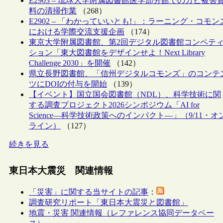
E2903 – 琉球大学附属図書館医学部分館でのカビ被害
料の清掃作業
（268）
E2902 – 「わかっていいとも!」：ラーニング・コモン
における学際交流支援企画
（174）
東京大学附属図書館、第2回デジタル図書館コンペテ
ション「東大図書館をデザインせよ！Next Library
Challenge 2030」を開催
（142）
県立長野図書館、「信州デジタルコモンズ」のコンテ
ツにDOIの付与を開始
（139）
【イベント】国立国会図書館（NDL）、科学技術に関
する調査プロジェクト2026シンポジウム「AI for
Science―科学技術政策へのインパクト―」（9/11・オ
ライン）
（127）
続きを見る
東日本大震災 関連情報
「災害」に関する当サイトの記事
：
調査研究リポート「東日本大震災と図書館」
地震・災害 関連情報（レファレンス協同データベー