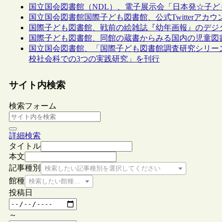
国立国会図書館（NDL）、電子展示会「日本発☆子
国立国会図書館国際子ども図書館、公式Twitterアカ
国際子ども図書館、戦前の絵雑誌『幼年画報』のデジタル
国際子ども図書館、同館の蔵書からみる国内の児童図
国立国会図書館、「国際子ども図書館調査研究シリーズ
校社会科での3つの実践研究」を刊行
サイト内検索
検索フォーム
詳細検索
タイトル
本文
記事種別
検索したい記事種別を選択してください
館種
検索したい館種を選択してください
投稿日
～