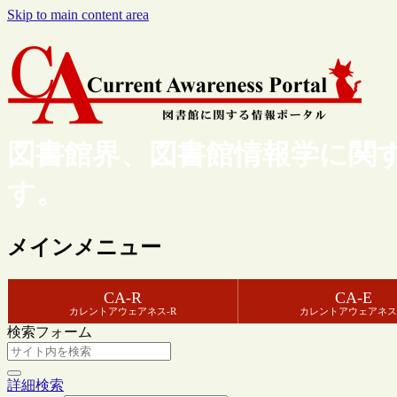
Skip to main content area
図書館界、図書館情報学に関
す。
メインメニュー
CA-R
CA-E
カレントアウェアネス-R
カレントアウェアネス
検索フォーム
詳細検索