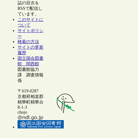
誌の目次を
RSSで配信し
ています。
このサイトに
ついて
サイトポリシ
ー
検索の方法
サイトの更新
履歴
国立国会図書
館 関西館
図書館協力
課 調査情報
係
〒619-0287
京都府相楽郡
精華町精華台
8-1-3
chojo