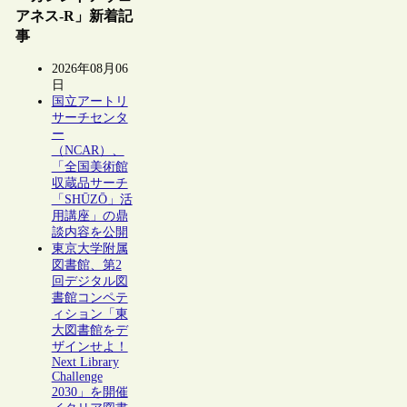
アネス-R」新着記
事
2026年08月06
日
国立アートリ
サーチセンタ
ー
（NCAR）、
「全国美術館
収蔵品サーチ
「SHŪZŌ」活
用講座」の鼎
談内容を公開
東京大学附属
図書館、第2
回デジタル図
書館コンペテ
ィション「東
大図書館をデ
ザインせよ！
Next Library
Challenge
2030」を開催