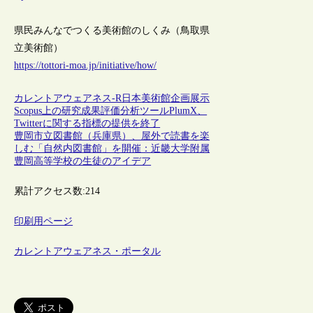
県民みんなでつくる美術館のしくみ（鳥取県
立美術館）
https://tottori-moa.jp/initiative/how/
カレントアウェアネス-R
日本
美術館
企画
展示
Scopus上の研究成果評価分析ツールPlumX、
Twitterに関する指標の提供を終了
豊岡市立図書館（兵庫県）、屋外で読書を楽
しむ「自然内図書館」を開催：近畿大学附属
豊岡高等学校の生徒のアイデア
累計アクセス数:
214
印刷用ページ
カレントアウェアネス・ポータル