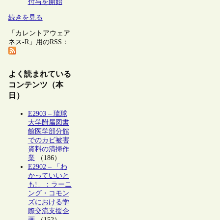
付与を開始
続きを見る
「カレントアウェア
ネス-R」用のRSS：
よく読まれている
コンテンツ（本
日）
E2903 – 琉球
大学附属図書
館医学部分館
でのカビ被害
資料の清掃作
業
（186）
E2902 – 「わ
かっていいと
も!」：ラーニ
ング・コモン
ズにおける学
際交流支援企
画
（152）