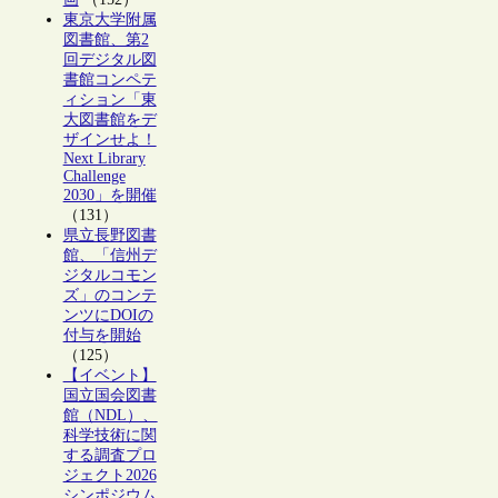
東京大学附属
図書館、第2
回デジタル図
書館コンペテ
ィション「東
大図書館をデ
ザインせよ！
Next Library
Challenge
2030」を開催
（131）
県立長野図書
館、「信州デ
ジタルコモン
ズ」のコンテ
ンツにDOIの
付与を開始
（125）
【イベント】
国立国会図書
館（NDL）、
科学技術に関
する調査プロ
ジェクト2026
シンポジウム