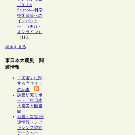
「AI for
Science―科学
技術政策への
インパクト
―」（9/11・
オンライン）
（113）
続きを見る
東日本大震災 関
連情報
「災害」に関
する当サイト
の記事
：
調査研究リポ
ート「東日本
大震災と図書
館」
地震・災害 関
連情報（レフ
ァレンス協同
データベー