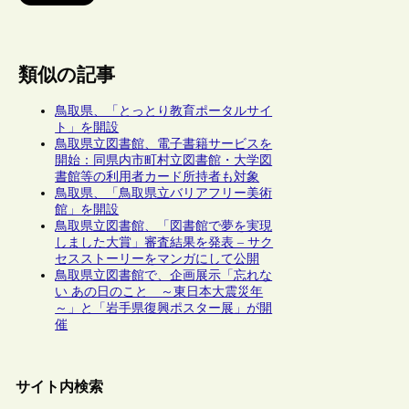
類似の記事
鳥取県、「とっとり教育ポータルサイ
ト」を開設
鳥取県立図書館、電子書籍サービスを
開始：同県内市町村立図書館・大学図
書館等の利用者カード所持者も対象
鳥取県、「鳥取県立バリアフリー美術
館」を開設
鳥取県立図書館、「図書館で夢を実現
しました大賞」審査結果を発表 – サク
セスストーリーをマンガにして公開
鳥取県立図書館で、企画展示「忘れな
い あの日のこと ～東日本大震災年
～」と「岩手県復興ポスター展」が開
催
サイト内検索