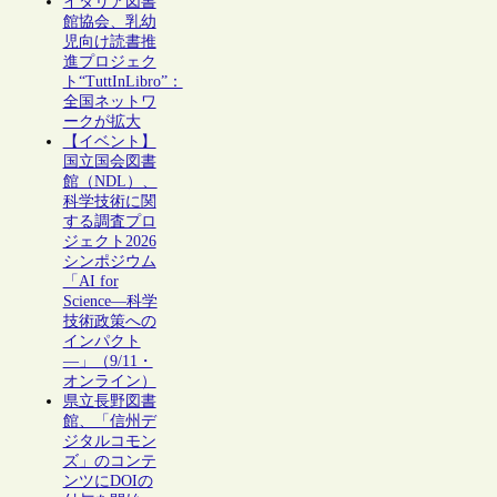
イタリア図書
館協会、乳幼
児向け読書推
進プロジェク
ト“TuttInLibro”：
全国ネットワ
ークが拡大
【イベント】
国立国会図書
館（NDL）、
科学技術に関
する調査プロ
ジェクト2026
シンポジウム
「AI for
Science―科学
技術政策への
インパクト
―」（9/11・
オンライン）
県立長野図書
館、「信州デ
ジタルコモン
ズ」のコンテ
ンツにDOIの