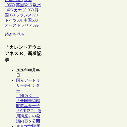
10660
英国
3216
欧州
1426
カナダ
1069
韓
国
950
フランス
720
ドイツ
681
中国
638
オーストラリア
599
続きを見る
「カレントアウェ
アネス-R」新着記
事
2026年08月06
日
国立アートリ
サーチセンタ
ー
（NCAR）、
「全国美術館
収蔵品サーチ
「SHŪZŌ」活
用講座」の鼎
談内容を公開
東京大学附属