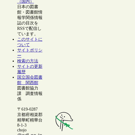
（国内）
日本の図書
館・図書館情
報学関係情報
誌の目次を
RSSで配信し
ています。
このサイトに
ついて
サイトポリシ
ー
検索の方法
サイトの更新
履歴
国立国会図書
館 関西館
図書館協力
課 調査情報
係
〒619-0287
京都府相楽郡
精華町精華台
8-1-3
chojo