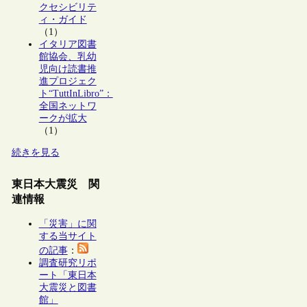
クセシビリテ
ィ・ガイド
（1）
イタリア図書
館協会、乳幼
児向け読書推
進プロジェク
ト“TuttInLibro”：
全国ネットワ
ークが拡大
（1）
続きを見る
東日本大震災 関
連情報
「災害」に関
する当サイト
の記事
：
調査研究リポ
ート「東日本
大震災と図書
館」