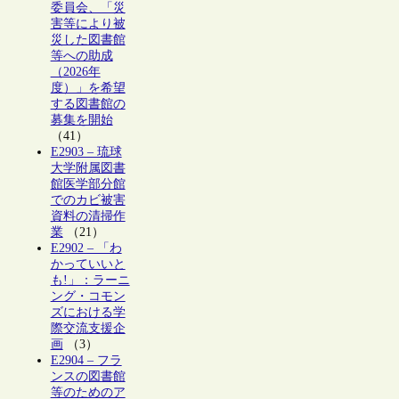
委員会、「災
害等により被
災した図書館
等への助成
（2026年
度）」を希望
する図書館の
募集を開始
（41）
E2903 – 琉球
大学附属図書
館医学部分館
でのカビ被害
資料の清掃作
業
（21）
E2902 – 「わ
かっていいと
も!」：ラーニ
ング・コモン
ズにおける学
際交流支援企
画
（3）
E2904 – フラ
ンスの図書館
等のためのア