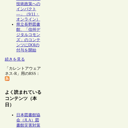
技術政策への
インパクト
―」（9/11・
オンライン）
県立長野図書
館、「信州デ
ジタルコモン
ズ」のコンテ
ンツにDOIの
付与を開始
続きを見る
「カレントアウェア
ネス-R」用のRSS：
よく読まれている
コンテンツ（本
日）
日本図書館協
会（JLA）図
書館災害対策