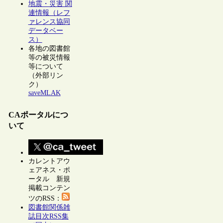
地震・災害 関
連情報（レフ
ァレンス協同
データベー
ス）
各地の図書館
等の被災情報
等について
（外部リン
ク）
saveMLAK
CAポータルにつ
いて
カレントアウ
ェアネス・ポ
ータル 新規
掲載コンテン
ツのRSS：
図書館関係雑
誌目次RSS集