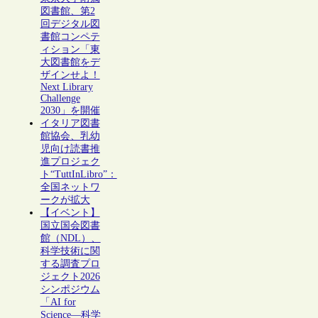
図書館、第2
回デジタル図
書館コンペテ
ィション「東
大図書館をデ
ザインせよ！
Next Library
Challenge
2030」を開催
イタリア図書
館協会、乳幼
児向け読書推
進プロジェク
ト“TuttInLibro”：
全国ネットワ
ークが拡大
【イベント】
国立国会図書
館（NDL）、
科学技術に関
する調査プロ
ジェクト2026
シンポジウム
「AI for
Science―科学